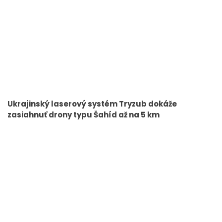
Ukrajinský laserový systém Tryzub dokáže
zasiahnuť drony typu Šahíd až na 5 km