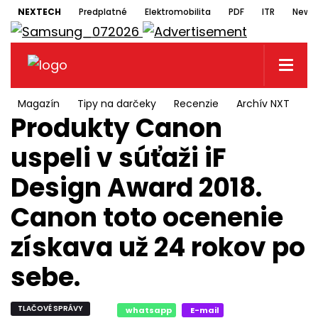
NEXTECH
Predplatné
Elektromobilita
PDF
ITR
Newsl
Magazín
Tipy na darčeky
Recenzie
Archív NXT
N
Produkty Canon
uspeli v súťaži iF
Design Award 2018.
Canon toto ocenenie
získava už 24 rokov po
sebe.
TLAČOVÉ SPRÁVY
whatsapp
E-mail