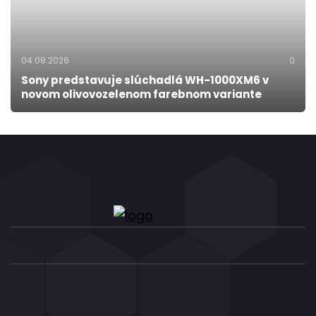
04.08.2026
0
Sony predstavuje slúchadlá WH-1000XM6 v
novom olivovozelenom farebnom variante