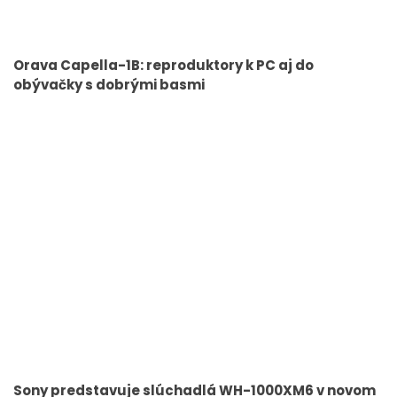
Orava Capella-1B: reproduktory k PC aj do
obývačky s dobrými basmi
Sony predstavuje slúchadlá WH-1000XM6 v novom