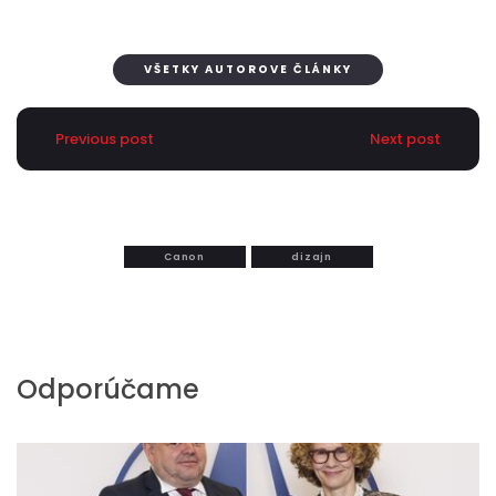
VŠETKY AUTOROVE ČLÁNKY
Previous post
Next post
Canon
dizajn
Odporúčame