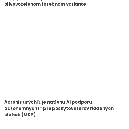
olivovozelenom farebnom variante
Acronis urýchľuje natívnu AI podporu
autonómnych IT pre poskytovateľov riadených
služieb (MSP)