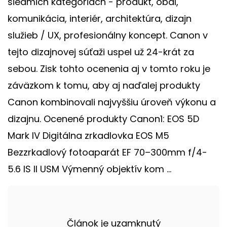
siedmich kategóriách - produkt, obal,
komunikácia, interiér, architektúra, dizajn
služieb / UX, profesionálny koncept. Canon v
tejto dizajnovej súťaži uspel už 24-krát za
sebou. Zisk tohto ocenenia aj v tomto roku je
záväzkom k tomu, aby aj naďalej produkty
Canon kombinovali najvyššiu úroveň výkonu a
dizajnu. Ocenené produkty Canon1: EOS 5D
Mark IV Digitálna zrkadlovka EOS M5
Bezzrkadlový fotoaparát EF 70–300mm f/4-
5.6 IS II USM Výmenný objektív kom ...
Článok je uzamknutý