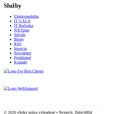
Služby
Elektromobilita
IT GALA
IT Ročenka
NXTplus
Súťaže
Blogy
RSS
Inzercia
Newsletter
Predplatné
Kontakt
Vytvorené spoločnosťou For Best Clients, s.r.o.
Hostingove služby poskytuje spoločnosť WebSupport, s.r.o.
© 2020 všetky práva vyhradené • Nextech: 2644-6804