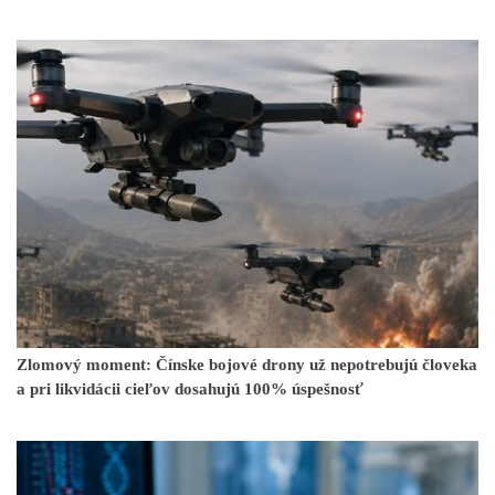
Zlomový moment: Čínske bojové drony už nepotrebujú človeka
a pri likvidácii cieľov dosahujú 100% úspešnosť