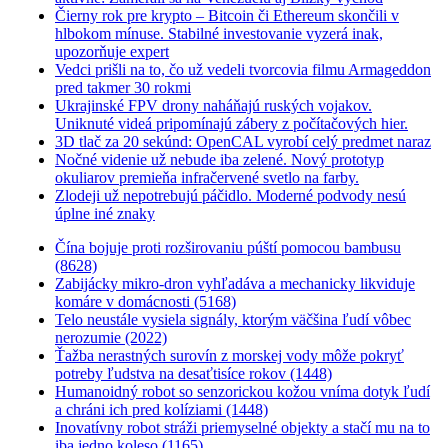
Čierny rok pre krypto – Bitcoin či Ethereum skončili v
hlbokom mínuse. Stabilné investovanie vyzerá inak,
upozorňuje expert
Vedci prišli na to, čo už vedeli tvorcovia filmu Armageddon
pred takmer 30 rokmi
Ukrajinské FPV drony naháňajú ruských vojakov.
Uniknuté videá pripomínajú zábery z počítačových hier.
3D tlač za 20 sekúnd: OpenCAL vyrobí celý predmet naraz
Nočné videnie už nebude iba zelené. Nový prototyp
okuliarov premieňa infračervené svetlo na farby.
Zlodeji už nepotrebujú páčidlo. Moderné podvody nesú
úplne iné znaky
Čína bojuje proti rozširovaniu púští pomocou bambusu
(8628)
Zabijácky mikro-dron vyhľadáva a mechanicky likviduje
komáre v domácnosti (5168)
Telo neustále vysiela signály, ktorým väčšina ľudí vôbec
nerozumie (2022)
Ťažba nerastných surovín z morskej vody môže pokryť
potreby ľudstva na desaťtisíce rokov (1448)
Humanoidný robot so senzorickou kožou vníma dotyk ľudí
a chráni ich pred kolíziami (1448)
Inovatívny robot stráži priemyselné objekty a stačí mu na to
iba jedno koleso (1165)