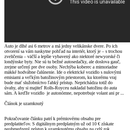
Auto je dlhé asi 6 metrov a má jedny velikánske dvere. Po ich
otvorení sa vám naskytne pohľad na interiér, ktorý je – s trochou
zveličenia – väčší a lepšie vybavený ako niektoré newyorské či
londýnske byty. Nie sú tu bežné autosedačky, ale doslova gauč,
zrejme určený pre dve osoby. Nechýba koberec a mimoriadne
mäkké hodvábne čalúnenie. Ide o elektrické vozidlo s nulovými
emisiami a veľkým batožinovým priestorom, ku ktorému vraj
bude mať služobníctvo ľahký prístup. Neprichádza totiž do
úvahy, aby si majiteľ Rolls-Royceu nakladal batožinu do auta
sám. A keďže vozidlo je autonómne, nepotrebuje volant ani pr ...
Článok je uzamknutý
Pokračovanie článku patrí k prémiovému obsahu pre
predplatiteľov. S digitálnym predplatným už od 10 € získate
neobmedzený prístup k uzamknutému obsahu na celý rok.