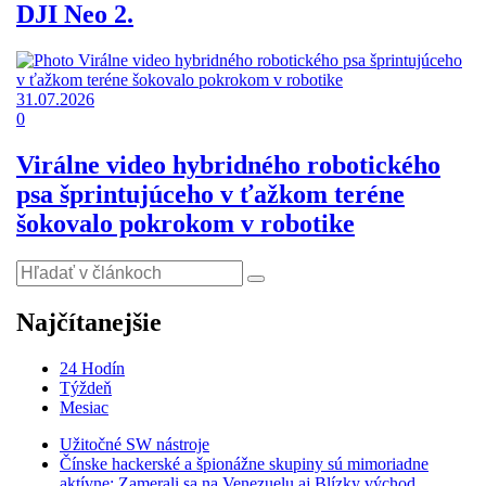
DJI Neo 2.
31.07.2026
0
Virálne video hybridného robotického
psa šprintujúceho v ťažkom teréne
šokovalo pokrokom v robotike
Najčítanejšie
24 Hodín
Týždeň
Mesiac
Užitočné SW nástroje
Čínske hackerské a špionážne skupiny sú mimoriadne
aktívne: Zamerali sa na Venezuelu aj Blízky východ