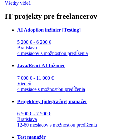
Všetky videá
IT projekty pre freelancerov
AI Adoption inžinier [Testing]
5 200 € - 6 200 €
Bratislava
4 mesiacov s možnosťou predĺženia
Java/React AI Inžinier
7 000 € - 11 000 €
Viedeň
4 mesiace s možnosťou predĺženia
Projektový [integračný] manažér
6 500 € - 7 500 €
Bratislava
12-60 mesiacov s možnosťou predĺženia
Test manažér