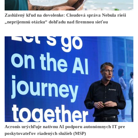
Zaslúžený kľud na dovolenke: Cloudová správa Nebula rieši
„nepríjemnú otázku“ dohľadu nad firemnou sieťou
Acronis urýchľuje natívnu AI podporu autonómnych IT pre
poskytovateľov riadených služieb (MSP)