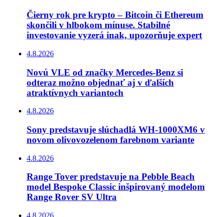
Čierny rok pre krypto – Bitcoin či Ethereum
skončili v hlbokom mínuse. Stabilné
investovanie vyzerá inak, upozorňuje expert
4.8.2026
Novú VLE od značky Mercedes-Benz si
odteraz možno objednať aj v ďalších
atraktívnych variantoch
4.8.2026
Sony predstavuje slúchadlá WH-1000XM6 v
novom olivovozelenom farebnom variante
4.8.2026
Range Tover predstavuje na Pebble Beach
model Bespoke Classic inšpirovaný modelom
Range Rover SV Ultra
4.8.2026