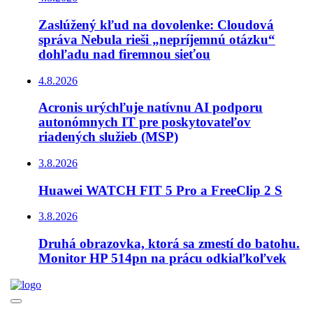
Zaslúžený kľud na dovolenke: Cloudová
správa Nebula rieši „nepríjemnú otázku“
dohľadu nad firemnou sieťou
4.8.2026
Acronis urýchľuje natívnu AI podporu
autonómnych IT pre poskytovateľov
riadených služieb (MSP)
3.8.2026
Huawei WATCH FIT 5 Pro a FreeClip 2 S
3.8.2026
Druhá obrazovka, ktorá sa zmestí do batohu.
Monitor HP 514pn na prácu odkiaľkoľvek