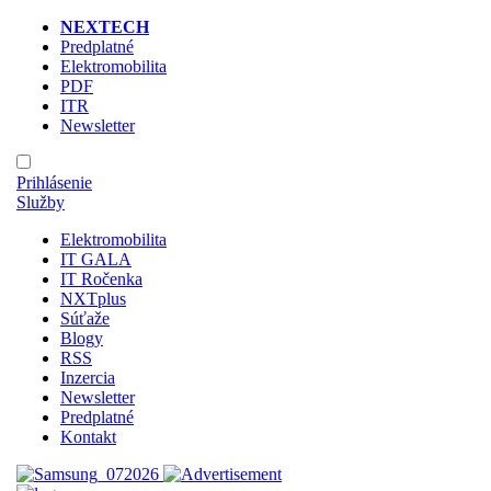
NEXTECH
Predplatné
Elektromobilita
PDF
ITR
Newsletter
Prihlásenie
Služby
Elektromobilita
IT GALA
IT Ročenka
NXTplus
Súťaže
Blogy
RSS
Inzercia
Newsletter
Predplatné
Kontakt