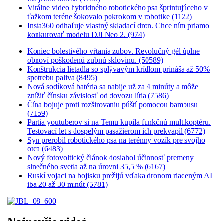
Virálne video hybridného robotického psa šprintujúceho v
ťažkom teréne šokovalo pokrokom v robotike (1122)
Insta360 odhaľuje vlastný skladací dron. Chce ním priamo
konkurovať modelu DJI Neo 2. (974)
Koniec bolestivého vŕtania zubov. Revolučný gél úplne
obnoví poškodenú zubnú sklovinu. (50589)
Konštrukcia lietadla so splývavým krídlom prináša až 50%
spotrebu paliva (8495)
Nová sodíková batéria sa nabije už za 4 minúty a môže
znížiť čínsku závislosť od dovozu lítia (7586)
Čína bojuje proti rozširovaniu púští pomocou bambusu
(7159)
Partia youtuberov si na Temu kupila funkčnú multikoptéru.
Testovací let s dospelým pasažierom ich prekvapil (6772)
Syn prerobil robotického psa na terénny vozík pre svojho
otca (6483)
Nový fotovoltický článok dosiahol účinnosť premeny
slnečného svetla až na úrovni 35,5 % (6167)
Ruskí vojaci na bojisku prežijú vďaka dronom riadeným AI
iba 20 až 30 minút (5781)