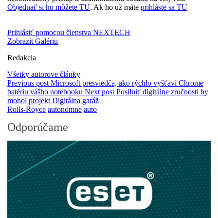
Objednať si ho môžete TU
. Ak ho už máte
prihláste sa TU
Prihlásiť pomocou členstva NEXTECH
Zobrazit Galériu
Redakcia
Všetky autorove články
Previous post
Microsoft presviedča, ako rýchlo vyšťaví Chrome
batériu vášho notebooku
Next post
Posilniť digitálne zručnosti by
mohol projekt Digitálna garáž
Rolls-Royce
autonomne
auto
Odporúčame