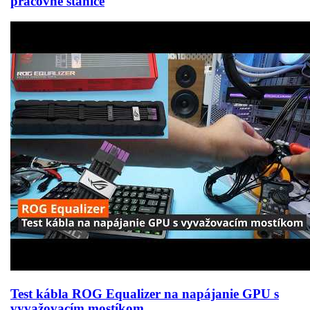
pracovné stanice
Test kábla ROG Equalizer na napájanie GPU s
vyvažovacím mostíkom