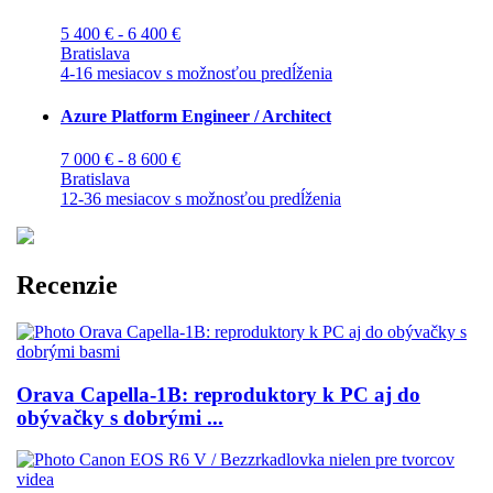
5 400 € - 6 400 €
Bratislava
4-16 mesiacov s možnosťou predĺženia
Azure Platform Engineer / Architect
7 000 € - 8 600 €
Bratislava
12-36 mesiacov s možnosťou predĺženia
Recenzie
Orava Capella-1B: reproduktory k PC aj do
obývačky s dobrými ...