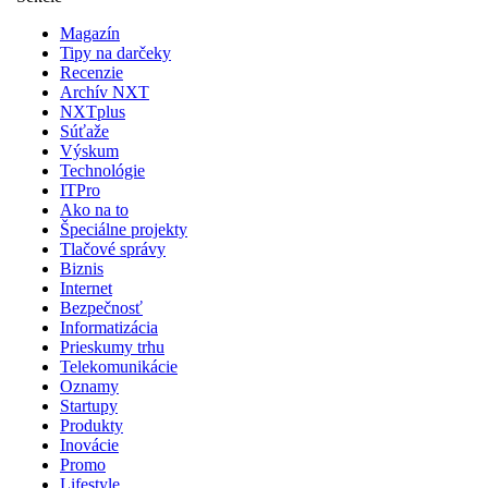
Magazín
Tipy na darčeky
Recenzie
Archív NXT
NXTplus
Súťaže
Výskum
Technológie
ITPro
Ako na to
Špeciálne projekty
Tlačové správy
Biznis
Internet
Bezpečnosť
Informatizácia
Prieskumy trhu
Telekomunikácie
Oznamy
Startupy
Produkty
Inovácie
Promo
Lifestyle