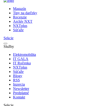
Magazín
Tipy na darčeky
Recenzie
Archív NXT
NXTplus
Súťaže
Sekcie
Služby
Elektromobilita
IT GALA
IT Ročenka
NXTplus
Súťaže
Blogy
RSS
Inzercia
Newsletter
Predplatné
Kontakt
Sekcie