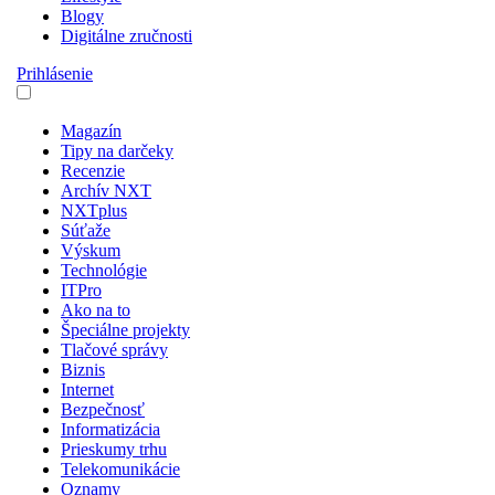
Blogy
Digitálne zručnosti
Prihlásenie
Magazín
Tipy na darčeky
Recenzie
Archív NXT
NXTplus
Súťaže
Výskum
Technológie
ITPro
Ako na to
Špeciálne projekty
Tlačové správy
Biznis
Internet
Bezpečnosť
Informatizácia
Prieskumy trhu
Telekomunikácie
Oznamy