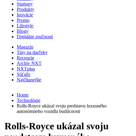
Startupy
Produkty
Inovácie
Promo
Lifestyle
Blogy
Digitálne zručnosti
Magazín
Tipy na darčeky
Recenzie
Archív NXT
NXTplus
Súťaže
Najčítanejšie
Home
Technológie
Rolls-Royce ukázal svoju predstavu luxusného
autonómneho vozidla budúcnosti
Rolls-Royce ukázal svoju