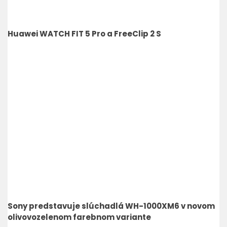
Huawei WATCH FIT 5 Pro a FreeClip 2 S
Sony predstavuje slúchadlá WH-1000XM6 v novom
olivovozelenom farebnom variante