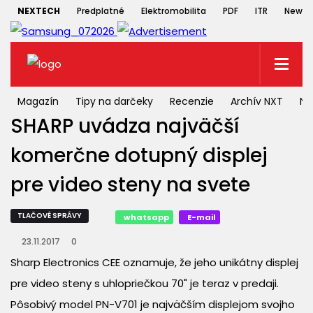
NEXTECH
Predplatné
Elektromobilita
PDF
ITR
Newsle
Magazín
Tipy na darčeky
Recenzie
Archív NXT
NX
SHARP uvádza najväčší
komerčne dotupný displej
pre video steny na svete
TLAČOVÉ SPRÁVY
whatsapp
E-mail
23.11.2017
0
Sharp Electronics CEE oznamuje, že jeho unikátny displej
pre video steny s uhlopriečkou 70" je teraz v predaji.
Pôsobivý model PN-V701 je najväčším displejom svojho