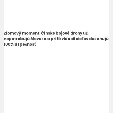
Zlomový moment: Čínske bojové drony už
nepotrebujú človeka a pri likvidácii cieľov dosahujú
100% úspešnosť