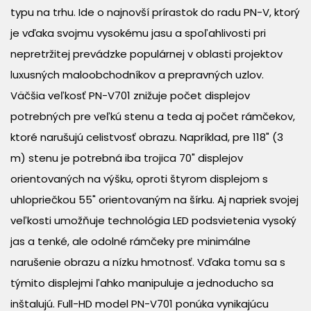
typu na trhu. Ide o najnovší prírastok do radu PN-V, ktorý
je vďaka svojmu vysokému jasu a spoľahlivosti pri
nepretržitej prevádzke populárnej v oblasti projektov
luxusných maloobchodníkov a prepravných uzlov.
Väčšia veľkosť PN-V701 znižuje počet displejov
potrebných pre veľkú stenu a teda aj počet rámčekov,
ktoré narušujú celistvosť obrazu. Napríklad, pre 118" (3
m) stenu je potrebná iba trojica 70" displejov
orientovaných na výšku, oproti štyrom displejom s
uhlopriečkou 55" orientovaným na šírku. Aj napriek svojej
veľkosti umožňuje technológia LED podsvietenia vysoký
jas a tenké, ale odolné rámčeky pre minimálne
narušenie obrazu a nízku hmotnosť. Vďaka tomu sa s
týmito displejmi ľahko manipuluje a jednoducho sa
inštalujú. Full-HD model PN-V701 ponúka vynikajúcu