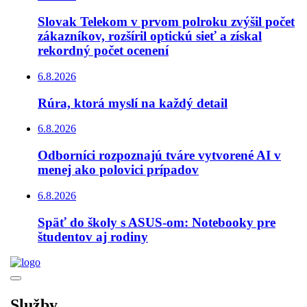
Slovak Telekom v prvom polroku zvýšil počet
zákazníkov, rozšíril optickú sieť a získal
rekordný počet ocenení
6.8.2026
Rúra, ktorá myslí na každý detail
6.8.2026
Odborníci rozpoznajú tváre vytvorené AI v
menej ako polovici prípadov
6.8.2026
Späť do školy s ASUS-om: Notebooky pre
študentov aj rodiny
Služby