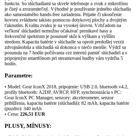
funkciu. So slúchadlami sa skvele telefonuje a zvuk z mikrofónu
je čistý a zrozumiteľný. Výhodné je používanie jedného slúchadla
ako samostatného hands-free zariadenia. Prijatie či ukončenie
hovoru zvládnete takisto pomocou dotykovej plochy a dvojitým
ťuknutím. Kvalita zvuku je na vysokej úrovni. Vzhľadom na
veľkosť slúchadiel nemožno očakávať prenikavé basy a
frekvenčné spektrum je posunuté skôr k výškam a vyšším
stredom. Kapacita batérie v slúchadle sa oproti predošlej verzii
zdvojnásobila a slúchadlá sú dokonca o niečo menšie. Výdrž sa
posunula na 7 hodín počúvania cez internú pamäť slúchadiel a s
pripojeným smartfónom pri streamovaní hudby vám vydržia 5
hodín.
Parametre:
• Model: Gear IconX 2018, pripojenie: USB 2.0, bluetooth v4.2,
profily bluetooth: A2DP, AVRCP, HFP, synchronizácia s PC:
Gear IconX PC Manager, senzory: akcelerometer, senzor
priblíženia, kapacita batérie (slúchadlá): 82 mAh, kapacita batérie
(puzdro): 340 mAh
• Cena:
226,51 EUR
PLUSY, MÍNUSY: