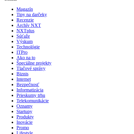
Magazín
Tipy na darčeky
Recenzie
Archív NXT
NXTplus
Súťaže
Výskum
Technológie
ITPro
Ako na to
Špeciálne projekty
Tlačové správy
Biznis
Internet
Bezpečnosť
Informatizácia
Prieskumy trhu
Telekomunikácie
Oznamy
Startupy
Produkty
Inovácie
Promo
Lifestyle