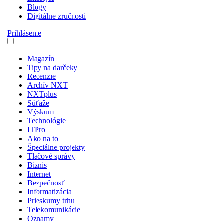
Blogy
Digitálne zručnosti
Prihlásenie
Magazín
Tipy na darčeky
Recenzie
Archív NXT
NXTplus
Súťaže
Výskum
Technológie
ITPro
Ako na to
Špeciálne projekty
Tlačové správy
Biznis
Internet
Bezpečnosť
Informatizácia
Prieskumy trhu
Telekomunikácie
Oznamy