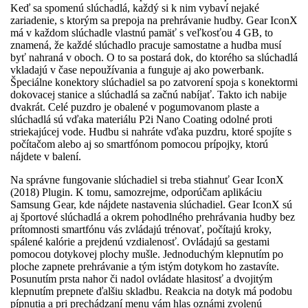
Keď sa spomenú slúchadlá, každý si k nim vybaví nejaké
zariadenie, s ktorým sa prepoja na prehrávanie hudby. Gear IconX
má v každom slúchadle vlastnú pamäť s veľkosťou 4 GB, to
znamená, že každé slúchadlo pracuje samostatne a hudba musí
byť nahraná v oboch. O to sa postará dok, do ktorého sa slúchadlá
vkladajú v čase nepoužívania a funguje aj ako powerbank.
Špeciálne konektory slúchadiel sa po zatvorení spoja s konektormi
dokovacej stanice a slúchadlá sa začnú nabíjať. Takto ich nabije
dvakrát. Celé puzdro je obalené v pogumovanom plaste a
slúchadlá sú vďaka materiálu P2i Nano Coating odolné proti
striekajúcej vode. Hudbu si nahráte vďaka puzdru, ktoré spojíte s
počítačom alebo aj so smartfónom pomocou prípojky, ktorú
nájdete v balení.
Na správne fungovanie slúchadiel si treba stiahnuť Gear IconX
(2018) Plugin. K tomu, samozrejme, odporúčam aplikáciu
Samsung Gear, kde nájdete nastavenia slúchadiel. Gear IconX sú
aj športové slúchadlá a okrem pohodlného prehrávania hudby bez
prítomnosti smartfónu vás zvládajú trénovať, počítajú kroky,
spálené kalórie a prejdenú vzdialenosť. Ovládajú sa gestami
pomocou dotykovej plochy mušle. Jednoduchým klepnutím po
ploche zapnete prehrávanie a tým istým dotykom ho zastavíte.
Posunutím prsta nahor či nadol ovládate hlasitosť a dvojitým
klepnutím prepnete ďalšiu skladbu. Reakcia na dotyk má podobu
pípnutia a pri prechádzaní menu vám hlas oznámi zvolenú