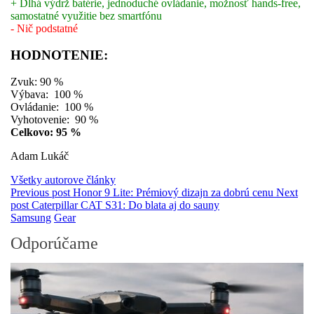
+ Dlhá výdrž batérie, jednoduché ovládanie, možnosť hands-free,
samostatné využitie bez smartfónu
- Nič podstatné
HODNOTENIE:
Zvuk: 90 %
Výbava: 100 %
Ovládanie: 100 %
Vyhotovenie: 90 %
Celkovo: 95 %
Adam Lukáč
Všetky autorove články
Previous post
Honor 9 Lite: Prémiový dizajn za dobrú cenu
Next
post
Caterpillar CAT S31: Do blata aj do sauny
Samsung
Gear
Odporúčame