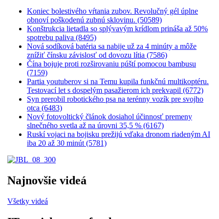
Koniec bolestivého vŕtania zubov. Revolučný gél úplne
obnoví poškodenú zubnú sklovinu. (50589)
Konštrukcia lietadla so splývavým krídlom prináša až 50%
spotrebu paliva (8495)
Nová sodíková batéria sa nabije už za 4 minúty a môže
znížiť čínsku závislosť od dovozu lítia (7586)
Čína bojuje proti rozširovaniu púští pomocou bambusu
(7159)
Partia youtuberov si na Temu kupila funkčnú multikoptéru.
Testovací let s dospelým pasažierom ich prekvapil (6772)
Syn prerobil robotického psa na terénny vozík pre svojho
otca (6483)
Nový fotovoltický článok dosiahol účinnosť premeny
slnečného svetla až na úrovni 35,5 % (6167)
Ruskí vojaci na bojisku prežijú vďaka dronom riadeným AI
iba 20 až 30 minút (5781)
Najnovšie videá
Všetky videá