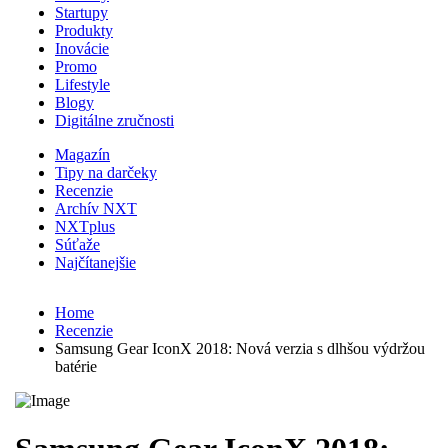
Startupy
Produkty
Inovácie
Promo
Lifestyle
Blogy
Digitálne zručnosti
Magazín
Tipy na darčeky
Recenzie
Archív NXT
NXTplus
Súťaže
Najčítanejšie
Home
Recenzie
Samsung Gear IconX 2018: Nová verzia s dlhšou výdržou
batérie