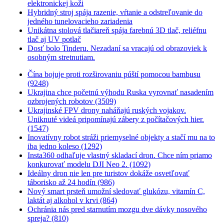
elektronickej koži
Hybridný stroj spája razenie, vŕtanie a odstreľovanie do
jedného tunelovacieho zariadenia
Unikátna stolová tlačiareň spája farebnú 3D tlač, reliéfnu
tlač aj UV potlač
Dosť bolo Tinderu. Nezadaní sa vracajú od obrazoviek k
osobným stretnutiam.
Čína bojuje proti rozširovaniu púští pomocou bambusu
(9248)
Ukrajina chce početnú výhodu Ruska vyrovnať nasadením
ozbrojených robotov (3509)
Ukrajinské FPV drony naháňajú ruských vojakov.
Uniknuté videá pripomínajú zábery z počítačových hier.
(1547)
Inovatívny robot stráži priemyselné objekty a stačí mu na to
iba jedno koleso (1292)
Insta360 odhaľuje vlastný skladací dron. Chce ním priamo
konkurovať modelu DJI Neo 2. (1092)
Ideálny dron nie len pre turistov dokáže osvetľovať
táborisko až 24 hodín (986)
Nový smart prsteň umožní sledovať glukózu, vitamín C,
laktát aj alkohol v krvi (864)
Ochránia nás pred starnutím mozgu dve dávky nosového
spreja? (810)