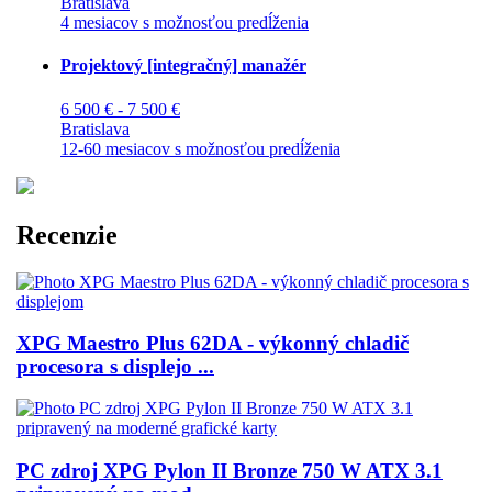
Bratislava
4 mesiacov s možnosťou predĺženia
Projektový [integračný] manažér
6 500 € - 7 500 €
Bratislava
12-60 mesiacov s možnosťou predĺženia
Recenzie
XPG Maestro Plus 62DA - výkonný chladič
procesora s displejo ...
PC zdroj XPG Pylon II Bronze 750 W ATX 3.1