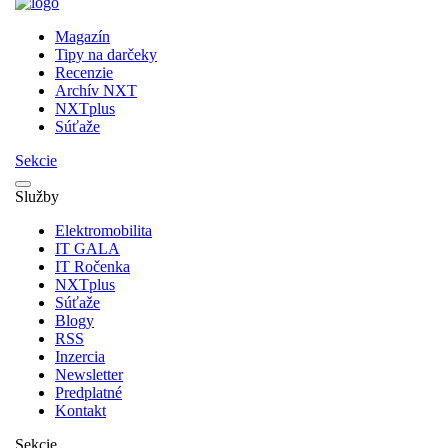
Magazín
Tipy na darčeky
Recenzie
Archív NXT
NXTplus
Súťaže
Sekcie
Služby
Elektromobilita
IT GALA
IT Ročenka
NXTplus
Súťaže
Blogy
RSS
Inzercia
Newsletter
Predplatné
Kontakt
Sekcie