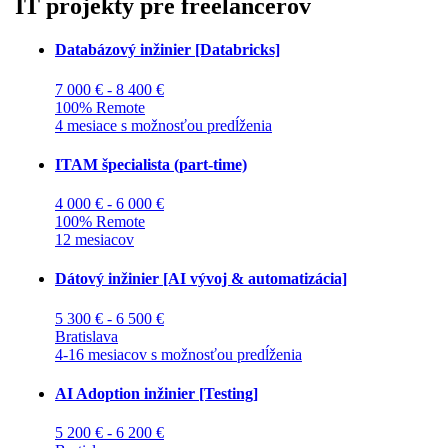
IT projekty pre freelancerov
Databázový inžinier [Databricks]
7 000 € - 8 400 €
100% Remote
4 mesiace s možnosťou predĺženia
ITAM špecialista (part-time)
4 000 € - 6 000 €
100% Remote
12 mesiacov
Dátový inžinier [AI vývoj & automatizácia]
5 300 € - 6 500 €
Bratislava
4-16 mesiacov s možnosťou predĺženia
AI Adoption inžinier [Testing]
5 200 € - 6 200 €