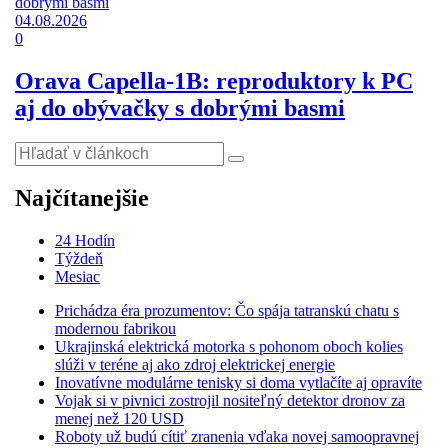
04.08.2026
0
Orava Capella-1B: reproduktory k PC
aj do obývačky s dobrými basmi
Najčítanejšie
24 Hodín
Týždeň
Mesiac
Prichádza éra prozumentov: Čo spája tatranskú chatu s
modernou fabrikou
Ukrajinská elektrická motorka s pohonom oboch kolies
slúži v teréne aj ako zdroj elektrickej energie
Inovatívne modulárne tenisky si doma vytlačíte aj opravíte
Vojak si v pivnici zostrojil nositeľný detektor dronov za
menej než 120 USD
Roboty už budú cítiť zranenia vďaka novej samoopravnej