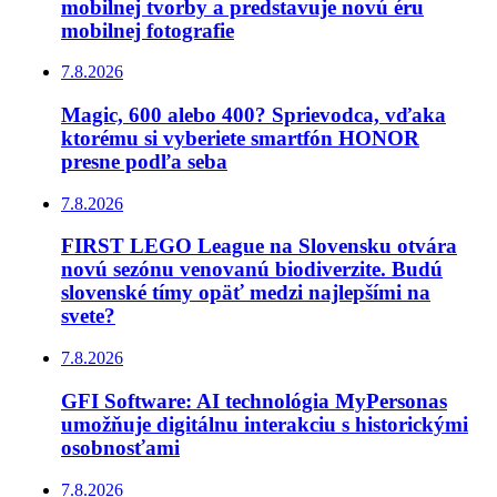
mobilnej tvorby a predstavuje novú éru
mobilnej fotografie
7.8.2026
Magic, 600 alebo 400? Sprievodca, vďaka
ktorému si vyberiete smartfón HONOR
presne podľa seba
7.8.2026
FIRST LEGO League na Slovensku otvára
novú sezónu venovanú biodiverzite. Budú
slovenské tímy opäť medzi najlepšími na
svete?
7.8.2026
GFI Software: AI technológia MyPersonas
umožňuje digitálnu interakciu s historickými
osobnosťami
7.8.2026