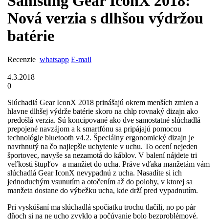
Samsung Gear IconX 2018:
Nová verzia s dlhšou výdržou
batérie
Recenzie
whatsapp
E-mail
4.3.2018
0
Slúchadlá Gear IconX 2018 prinášajú okrem menších zmien a
hlavne dlhšej výdrže batérie skoro na chlp rovnaký dizajn ako
predošlá verzia. Sú koncipované ako dve samostatné slúchadlá
prepojené navzájom a k smartfónu sa pripájajú pomocou
technológie bluetooth v4.2. Špeciálny ergonomický dizajn je
navrhnutý na čo najlepšie uchytenie v uchu. To ocení nejeden
športovec, navyše sa nezamotá do káblov. V balení nájdete tri
veľkosti štupľov a manžiet do ucha. Práve vďaka manžetám vám
slúchadlá Gear IconX nevypadnú z ucha. Nasadíte si ich
jednoduchým vsunutím a otočením až do polohy, v ktorej sa
manžeta dostane do výbežku ucha, kde drží pred vypadnutím.
Pri vyskúšaní ma slúchadlá spočiatku trochu tlačili, no po pár
dňoch si na ne ucho zvyklo a počúvanie bolo bezproblémové.