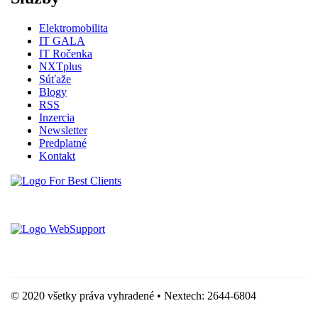
Elektromobilita
IT GALA
IT Ročenka
NXTplus
Súťaže
Blogy
RSS
Inzercia
Newsletter
Predplatné
Kontakt
Vytvorené spoločnosťou For Best Clients, s.r.o.
Hostingove služby poskytuje spoločnosť WebSupport, s.r.o.
© 2020 všetky práva vyhradené • Nextech: 2644-6804