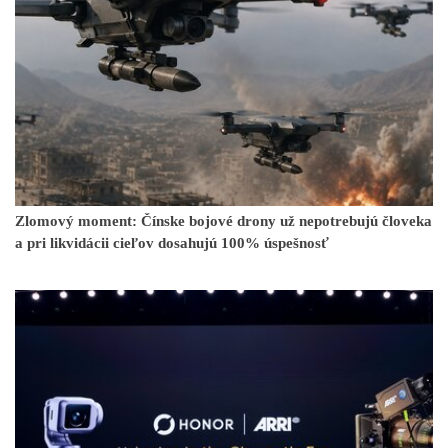
Zlomový moment: Čínske bojové drony už nepotrebujú človeka
a pri likvidácii cieľov dosahujú 100% úspešnosť