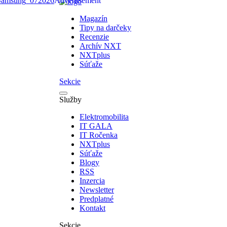
Magazín
Tipy na darčeky
Recenzie
Archív NXT
NXTplus
Súťaže
Sekcie
Služby
Elektromobilita
IT GALA
IT Ročenka
NXTplus
Súťaže
Blogy
RSS
Inzercia
Newsletter
Predplatné
Kontakt
Sekcie