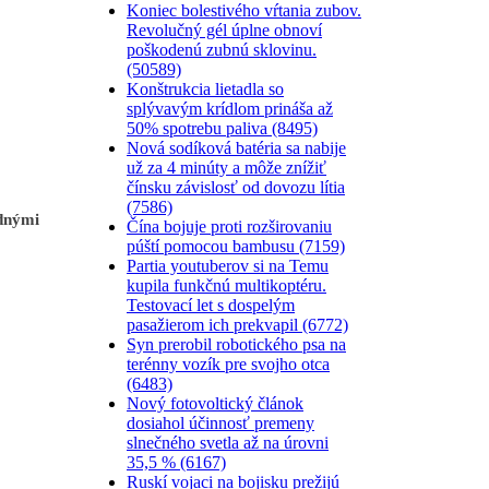
Koniec bolestivého vŕtania zubov.
Revolučný gél úplne obnoví
poškodenú zubnú sklovinu.
(50589)
Konštrukcia lietadla so
splývavým krídlom prináša až
50% spotrebu paliva (8495)
Nová sodíková batéria sa nabije
už za 4 minúty a môže znížiť
čínsku závislosť od dovozu lítia
(7586)
ednými
Čína bojuje proti rozširovaniu
púští pomocou bambusu (7159)
Partia youtuberov si na Temu
kupila funkčnú multikoptéru.
Testovací let s dospelým
pasažierom ich prekvapil (6772)
Syn prerobil robotického psa na
terénny vozík pre svojho otca
(6483)
Nový fotovoltický článok
dosiahol účinnosť premeny
slnečného svetla až na úrovni
35,5 % (6167)
Ruskí vojaci na bojisku prežijú