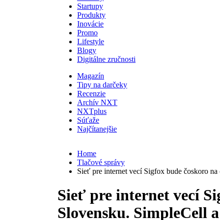
Startupy
Produkty
Inovácie
Promo
Lifestyle
Blogy
Digitálne zručnosti
Magazín
Tipy na darčeky
Recenzie
Archív NXT
NXTplus
Súťaže
Najčítanejšie
Home
Tlačové správy
Sieť pre internet vecí Sigfox bude čoskoro n
Sieť pre internet vecí S
Slovensku. SimpleCell a