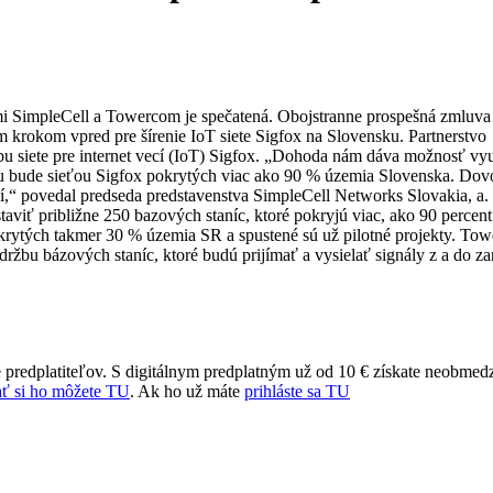
i SimpleCell a Towercom je spečatená. Obojstranne prospešná zmluva 
krokom vpred pre šírenie IoT siete Sigfox na Slovensku. Partnerstvo
vbu siete pre internet vecí (IoT) Sigfox. „Dohoda nám dáva možnosť vy
u bude sieťou Sigfox pokrytých viac ako 90 % územia Slovenska. Dov
ní,“ povedal predseda predstavenstva SimpleCell Networks Slovakia, a. 
aviť približne 250 bazových staníc, ktoré pokryjú viac, ako 90 percent
krytých takmer 30 % územia SR a spustené sú už pilotné projekty. To
držbu bázových staníc, ktoré budú prijímať a vysielať signály z a do za
 predplatiteľov. S digitálnym predplatným už od 10 € získate neobmed
ť si ho môžete TU
. Ak ho už máte
prihláste sa TU