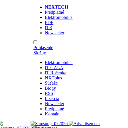
NEXTECH
Predplatné
Elektromobilita
PDF
ITR
Newsletter
Prihlásenie
Služby
Elektromobilita
IT GALA
IT Ročenka
NXTplus
Súťaže
Blogy
RSS
Inzercia
Newsletter
Predplatné
Kontakt