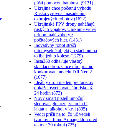
púští pomocou bambusu (9131)
Ukrajina chce početnú výhodu
Ruska vyrovnať nasadením
ozbrojených robotov (1622)
e
Ukrajinské FPV drony naháňajú
ruských vojakov. Uniknuté videá
pripomínajú zábery z
počítačových hier. (1431)
Inovatívny robot stráži
priemyselné objekty a stačí mu na
to iba jedno koleso (1279)
Insta360 odhaľuje vlastný
skladací dron. Chce ním priamo
konkurovať modelu DJI Neo 2.
(1077)
Ideálny dron nie len pre turistov
dokáže osvetľovať táborisko až
24 hodín (873)
Nový smart prsteň umožní
sledovať glukózu, vitamín C,
e
laktát aj alkohol v krvi (835)
Vedci prišli na to, čo už vedeli
tvorcovia filmu Armageddon pred
takmer 30 rokmi (725)