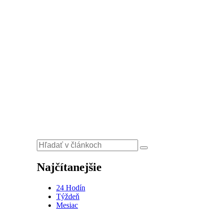
Najčítanejšie
24 Hodín
Týždeň
Mesiac