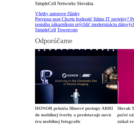
SimpleCell Networks Slovakia
Všetky autorove články
Previous post
Chcete hodnotiť štátne IT projekty? P
pomáha zákazníkom urýchliť modernizáciu dátových 
SimpleCell
Towercom
Odporúčame
HONOR prináša filmové postupy ARRI
Slovak 
do mobilnej tvorby a predstavuje novú
počet zá
éru mobilnej fotografie
získal r