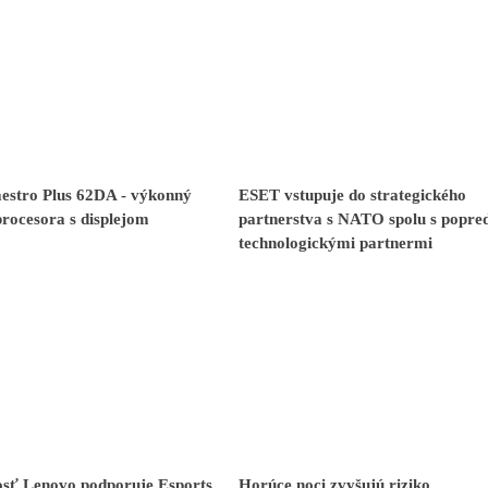
stro Plus 62DA - výkonný
ESET vstupuje do strategického
procesora s displejom
partnerstva s NATO spolu s popr
technologickými partnermi
osť Lenovo podporuje Esports
Horúce noci zvyšujú riziko