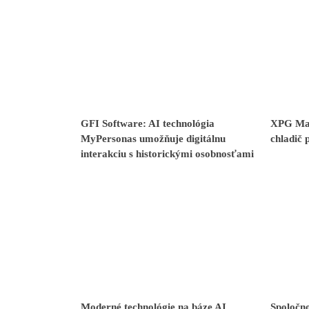
GFI Software: AI technológia
XPG Mae
MyPersonas umožňuje digitálnu
chladič 
interakciu s historickými osobnosťami
Moderné technológie na báze AI
Spoločn