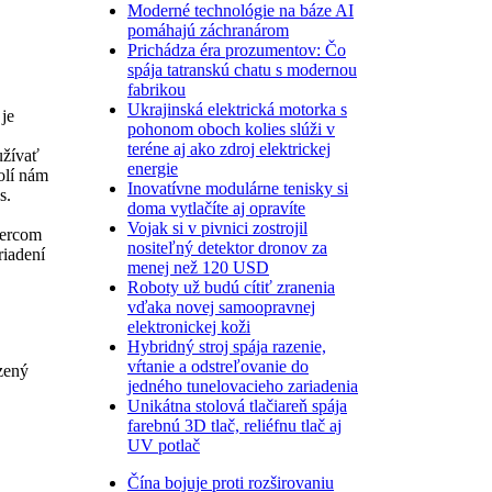
Moderné technológie na báze AI
pomáhajú záchranárom
Prichádza éra prozumentov: Čo
spája tatranskú chatu s modernou
fabrikou
Ukrajinská elektrická motorka s
je
pohonom oboch kolies slúži v
teréne aj ako zdroj elektrickej
užívať
energie
olí nám
Inovatívne modulárne tenisky si
s.
doma vytlačíte aj opravíte
Vojak si v pivnici zostrojil
wercom
nositeľný detektor dronov za
riadení
menej než 120 USD
Roboty už budú cítiť zranenia
vďaka novej samoopravnej
elektronickej koži
Hybridný stroj spája razenie,
vŕtanie a odstreľovanie do
zený
jedného tunelovacieho zariadenia
Unikátna stolová tlačiareň spája
farebnú 3D tlač, reliéfnu tlač aj
UV potlač
Čína bojuje proti rozširovaniu