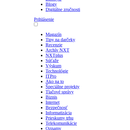
Blogy
Digitálne zručnosti
Prihlásenie
Magazín
Tipy na darčeky
Recenzie
Archív NXT
NXTplus
Súťaže
Výskum
Technológie
ITPro
Ako na to
Špeciálne projekty
Tlačové správy
Biznis
Internet
Bezpečnosť
Informatizácia
Prieskumy trhu
Telekomunikácie
Oznamy