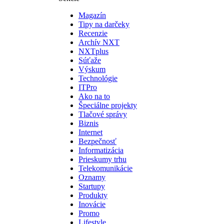
Magazín
Tipy na darčeky
Recenzie
Archív NXT
NXTplus
Súťaže
Výskum
Technológie
ITPro
Ako na to
Špeciálne projekty
Tlačové správy
Biznis
Internet
Bezpečnosť
Informatizácia
Prieskumy trhu
Telekomunikácie
Oznamy
Startupy
Produkty
Inovácie
Promo
Lifestyle