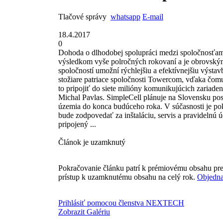
Tlačové správy
whatsapp
E-mail
18.4.2017
0
Dohoda o dlhodobej spolupráci medzi spoločnosťam
výsledkom vyše polročných rokovaní a je obrovským 
spoločností umožní rýchlejšiu a efektívnejšiu výsta
stožiare patriace spoločnosti Towercom, vďaka čom
to pripojiť do siete milióny komunikujúcich zariade
Michal Pavlas. SimpleCell plánuje na Slovensku post
územia do konca budúceho roka. V súčasnosti je po
bude zodpovedať za inštaláciu, servis a pravidelnú ú
pripojený ...
Článok je uzamknutý
Pokračovanie článku patrí k prémiovému obsahu pre
prístup k uzamknutému obsahu na celý rok.
Objedna
Prihlásiť pomocou členstva NEXTECH
Zobrazit Galériu