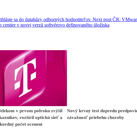
rihláste sa do databázy odborných hodnotiteľov.
Next post
ČR: VMwar
centier v novej verzii softvérovo definovaného úložiska
Telekom v prvom polroku zvýšil
Nový krvný test dopredu predpovi
kazníkov, rozšíril optickú sieť a
závažnosť priebehu choroby
ekordný počet ocenení