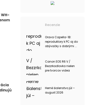
á WH-
lenom
Recenzie
Orava Capella-1B:
reproduktory k PC aj do
obývačky s dobrými ...
Canon EOS R6 V /
Bezzrkadlovka nielen
pre tvorcov videa
rácia
Herné šialenstvo júl –
dinujú
august 2026