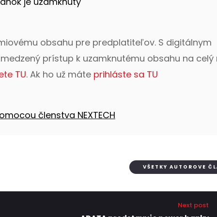
lánok je uzamknutý
émiovému obsahu pre predplatiteľov. S digitálnym
bmedzený prístup k uzamknutému obsahu na celý 
ete TU
. Ak ho už máte
prihláste sa TU
 pomocou členstva NEXTECH
VŠETKY AUTOROVE Č
Next post