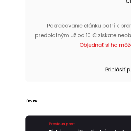
Č
Pokračovanie článku patrí k pr
predplatným už od 10 € získate neo
Objednať si ho môž
Prihlásiť
I'm PR
Previous post