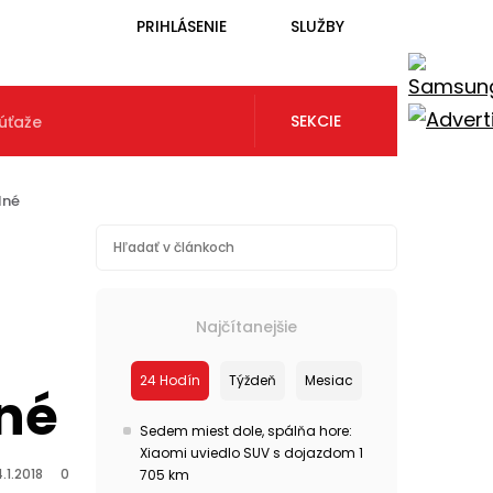
PRIHLÁSENIE
SLUŽBY
SEKCIE
úťaže
lné
Najčítanejšie
24 Hodín
Týždeň
Mesiac
lné
Sedem miest dole, spálňa hore:
Xiaomi uviedlo SUV s dojazdom 1
.1.2018
0
705 km