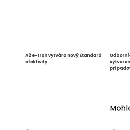
A2 e-tron vytvára nový štandard
Odborníc
efektivity
vytvoren
prípado
Mohlo