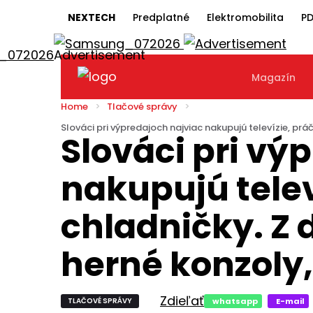
NEXTECH
Predplatné
Elektromobilita
PD
Magazín
Home
Tlačové správy
Slováci pri výpredajoch najviac nakupujú televízie, prá
Slováci pri vý
nakupujú telev
chladničky. Z d
herné konzoly
Zdieľať
TLAČOVÉ SPRÁVY
whatsapp
E-mail