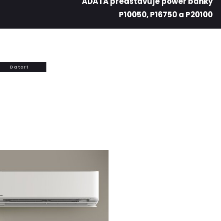
ADATA predstavuje power banky
P10050, P16750 a P20100
Datart