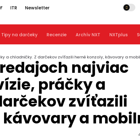
F
ITR
Newsletter
Tipy na darčeky
Recenzie
Archív NXT
NXTplus
S
čky a chladničky. Z darčekov zvíťazili herné konzoly, kávovary a mobi
predajoch najviac
ízie, práčky a
arčekov zvíťazili
, kávovary a mobi
4