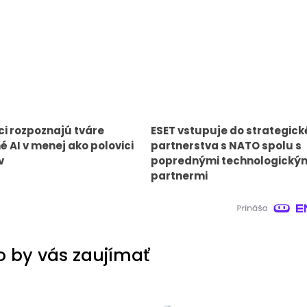
i rozpoznajú tváre
ESET vstupuje do strategic
é AI v menej ako polovici
partnerstva s NATO spolu s
v
poprednými technologický
partnermi
 by vás zaujímať