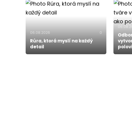
06.08.
06.08.2026
0
Odbor
Rúra, ktorá myslí na každý
vytvo
detail
polov