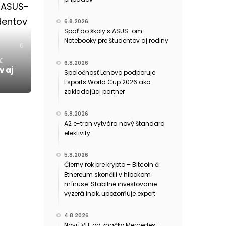
6.8.2026
Späť do školy s ASUS-om:
Notebooky pre študentov aj rodiny
0
:
6.8.2026
v aj
Spoločnosť Lenovo podporuje
Esports World Cup 2026 ako
zakladajúci partner
6.8.2026
A2 e-tron vytvára nový štandard
efektivity
5.8.2026
Čierny rok pre krypto – Bitcoin či
Ethereum skončili v hlbokom
mínuse. Stabilné investovanie
vyzerá inak, upozorňuje expert
4.8.2026
Novú VLE od značky Mercedes-