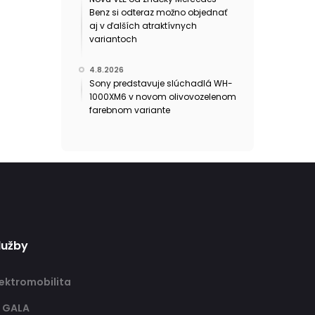
Benz si odteraz možno objednať
aj v ďalších atraktívnych
variantoch
4.8.2026
Sony predstavuje slúchadlá WH-
1000XM6 v novom olivovozelenom
farebnom variante
lužby
lektromobilita
T GALA