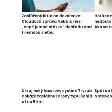
Zaslúžený kľud na dovolenke:
Horúce n
Cloudová správa Nebula rieši
nedostat
„nepríjemnú otázku“ dohľadu nad
Ako sa t
firemnou sieťou
Ukrajinský laserový systém Tryzub
Späť do 
dokáže zasiahnuť drony typu Šahíd
Notebook
až na 5 km