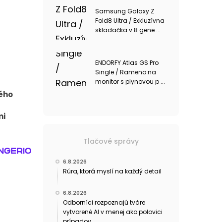
Samsung Galaxy Z
Fold8 Ultra / Exkluzívna
skladačka v 8 gene ...
ENDORFY Atlas GS Pro
Single / Rameno na
monitor s plynovou p ...
kého
mi
Tlačové správy
6.8.2026
Rúra, ktorá myslí na každý detail
6.8.2026
Odborníci rozpoznajú tváre
vytvorené AI v menej ako polovici
prípadov