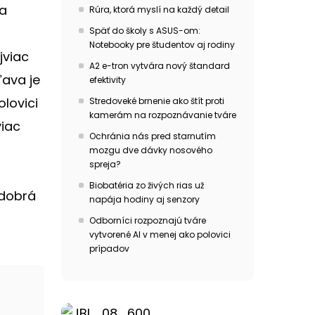
ra
Rúra, ktorá myslí na každý detail
Späť do školy s ASUS-om:
Notebooky pre študentov aj rodiny
jviac
A2 e-tron vytvára nový štandard
ľava je
efektivity
lovici
Stredoveké brnenie ako štít proti
kamerám na rozpoznávanie tváre
viac
Ochránia nás pred starnutím
mozgu dve dávky nosového
spreja?
Biobatéria zo živých rias už
 dobrá
napája hodiny aj senzory
Odborníci rozpoznajú tváre
vytvorené AI v menej ako polovici
prípadov