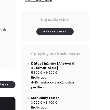
Najnovšie videá
rok.
VŠETKY VIDEÁ
IT projekty pre freelancerov
Dátový inžinier [AI vývoj &
automatizácia]
5 300 € - 6 500 €
Bratislava
4-16 mesiacov s možnosťou
LÁNKY
predĺženia
Manuálny tester
3 000 € - 3 400 €
Bratislava