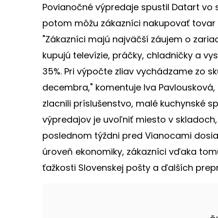
Povianočné výpredaje spustil Datart v
potom môžu zákazníci nakupovať tovar 
"Zákazníci majú najväčší záujem o zaria
kupujú televízie, práčky, chladničky a v
35%. Pri výpočte zliav vychádzame zo sk
decembra," komentuje Iva Pavlousková, 
zlacnili príslušenstvo, malé kuchynské sp
výpredajov je uvoľniť miesto v skladoch,
poslednom týždni pred Vianocami dosiaho
úroveň ekonomiky, zákazníci vďaka tomu m
ťažkosti Slovenskej pošty a ďalších prep