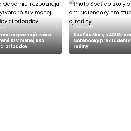
2026
0
06.08.2026
níci rozpoznajú tváre
Späť do školy s ASUS-om
rené AI v menej ako
Notebooky pre študento
ici prípadov
rodiny