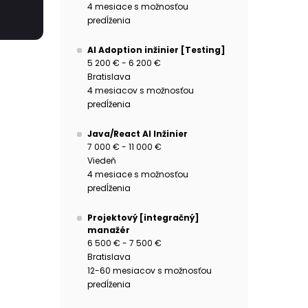
4 mesiace s možnosťou
predĺženia
AI Adoption inžinier [Testing]
5 200 € - 6 200 €
Bratislava
4 mesiacov s možnosťou
predĺženia
Java/React AI Inžinier
7 000 € - 11 000 €
Viedeň
4 mesiace s možnosťou
predĺženia
Projektový [integračný]
manažér
6 500 € - 7 500 €
Bratislava
12-60 mesiacov s možnosťou
predĺženia