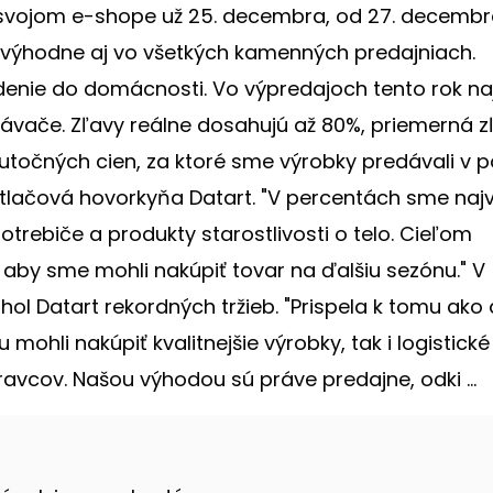
o svojom e-shope už 25. decembra, od 27. decemb
výhodne aj vo všetkých kamenných predajniach.
denie do domácnosti. Vo výpredajoch tento rok na
ysávače. Zľavy reálne dosahujú až 80%, priemerná z
utočných cien, za ktoré sme výrobky predávali v po
tlačová hovorkyňa Datart. "V percentách sme naj
otrebiče a produkty starostlivosti o telo. Cieľom
 aby sme mohli nakúpiť tovar na ďalšiu sezónu." V
l Datart rekordných tržieb. "Prispela k tomu ako
ohli nakúpiť kvalitnejšie výrobky, tak i logistické
ravcov. Našou výhodou sú práve predajne, odki ...