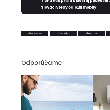
Tichá noc prišla o šiestej podvečer,
Slováci vtedy odložili mobily
Slovensko
darceky
Vianoce
Odporúčame