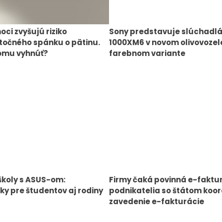
oci zvyšujú riziko
Sony predstavuje slúchadl
očného spánku o pätinu.
1000XM6 v novom olivovoze
omu vyhnúť?
farebnom variante
školy s ASUS-om:
Firmy čaká povinná e-faktu
y pre študentov aj rodiny
podnikatelia so štátom koor
zavedenie e-fakturácie