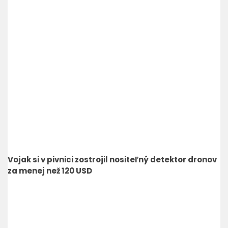
Vojak si v pivnici zostrojil nositeľný detektor dronov
za menej než 120 USD