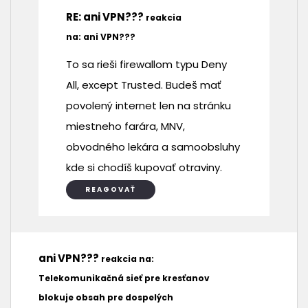
RE: ani VPN???
reakcia
22.5.2026
14:05
na: ani VPN???
To sa rieši firewallom typu Deny
All, except Trusted. Budeš mať
povolený internet len na stránku
miestneho farára, MNV,
obvodného lekára a samoobsluhy
kde si chodíš kupovať otraviny.
REAGOVAŤ
ani VPN???
reakcia na:
21.5.2026
Telekomunikačná sieť pre kresťanov
14:05
blokuje obsah pre dospelých