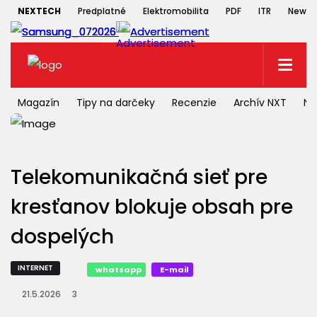
NEXTECH
Predplatné
Elektromobilita
PDF
ITR
Newsle
Magazín
Tipy na darčeky
Recenzie
Archív NXT
NX
Telekomunikačná sieť pre
kresťanov blokuje obsah pre
dospelých
INTERNET
whatsapp
E-mail
21.5.2026
3