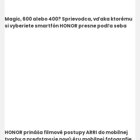
Magic, 600 alebo 400? Sprievodca, vďaka ktorému
si vyberiete smartfón HONOR presne podľa seba
HONOR prináša filmové postupy ARRI do mobilnej
tvorby a predstavuje novú éru mobilnej fotografie