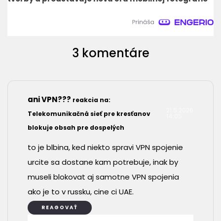
3 komentáre
ani VPN???
reakcia na:
21.5.2026
Telekomunikačná sieť pre kresťanov
14:05
blokuje obsah pre dospelých
to je blbina, ked niekto spravi VPN spojenie
urcite sa dostane kam potrebuje, inak by
museli blokovat aj samotne VPN spojenia
ako je to v russku, cine ci UAE.
REAGOVAŤ