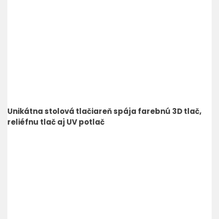
Unikátna stolová tlačiareň spája farebnú 3D tlač,
reliéfnu tlač aj UV potlač