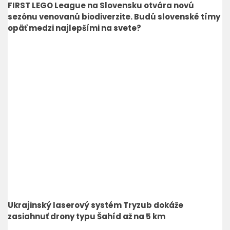
FIRST LEGO League na Slovensku otvára novú
sezónu venovanú biodiverzite. Budú slovenské tímy
opäť medzi najlepšími na svete?
Ukrajinský laserový systém Tryzub dokáže
zasiahnuť drony typu Šahíd až na 5 km