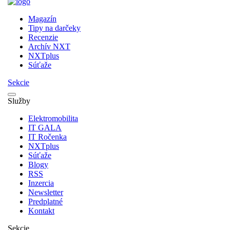
Magazín
Tipy na darčeky
Recenzie
Archív NXT
NXTplus
Súťaže
Sekcie
Služby
Elektromobilita
IT GALA
IT Ročenka
NXTplus
Súťaže
Blogy
RSS
Inzercia
Newsletter
Predplatné
Kontakt
Sekcie