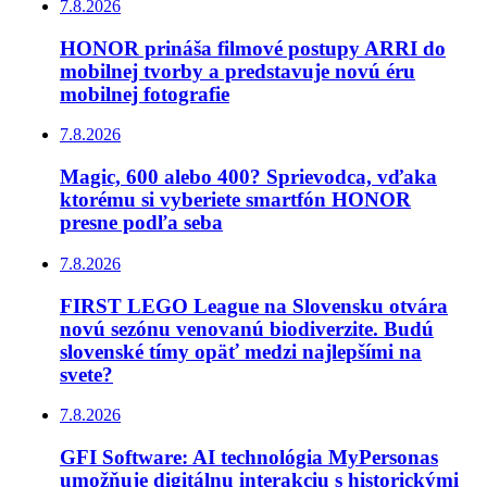
7.8.2026
HONOR prináša filmové postupy ARRI do
mobilnej tvorby a predstavuje novú éru
mobilnej fotografie
7.8.2026
Magic, 600 alebo 400? Sprievodca, vďaka
ktorému si vyberiete smartfón HONOR
presne podľa seba
7.8.2026
FIRST LEGO League na Slovensku otvára
novú sezónu venovanú biodiverzite. Budú
slovenské tímy opäť medzi najlepšími na
svete?
7.8.2026
GFI Software: AI technológia MyPersonas
umožňuje digitálnu interakciu s historickými