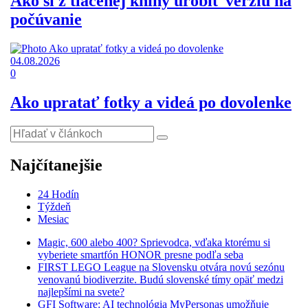
Ako si z tlačenej knihy urobiť verziu na
počúvanie
04.08.2026
0
Ako upratať fotky a videá po dovolenke
Najčítanejšie
24 Hodín
Týždeň
Mesiac
Magic, 600 alebo 400? Sprievodca, vďaka ktorému si
vyberiete smartfón HONOR presne podľa seba
FIRST LEGO League na Slovensku otvára novú sezónu
venovanú biodiverzite. Budú slovenské tímy opäť medzi
najlepšími na svete?
GFI Software: AI technológia MyPersonas umožňuje