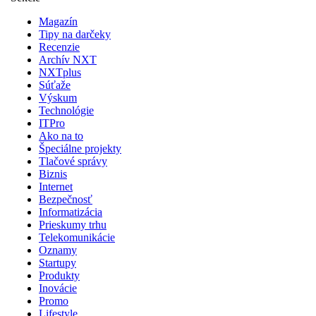
Magazín
Tipy na darčeky
Recenzie
Archív NXT
NXTplus
Súťaže
Výskum
Technológie
ITPro
Ako na to
Špeciálne projekty
Tlačové správy
Biznis
Internet
Bezpečnosť
Informatizácia
Prieskumy trhu
Telekomunikácie
Oznamy
Startupy
Produkty
Inovácie
Promo
Lifestyle