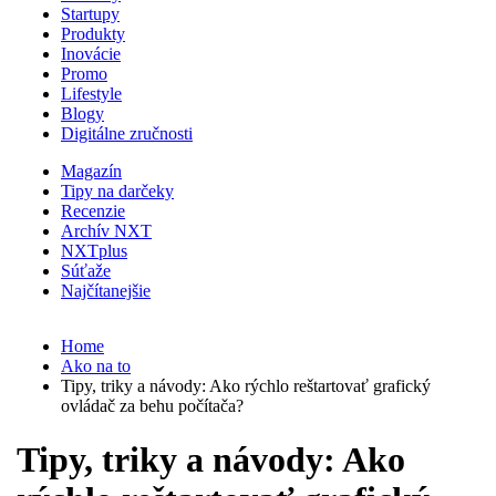
Startupy
Produkty
Inovácie
Promo
Lifestyle
Blogy
Digitálne zručnosti
Magazín
Tipy na darčeky
Recenzie
Archív NXT
NXTplus
Súťaže
Najčítanejšie
Home
Ako na to
Tipy, triky a návody: Ako rýchlo reštartovať grafický
ovládač za behu počítača?
Tipy, triky a návody: Ako