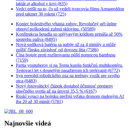
laktát aj alkohol v krvi (835)
Vedci prišli na to, čo už vedeli tvorcovia filmu Armageddon
pred takmer 30 rokmi (725)
Koniec bolestivého vŕtania zubov. Revolučný gél úplne
obnoví poškodenú zubnú sklovinu. (50589)
Konštrukcia lietadla so splývavým krídlom prináša až 50%
spotrebu paliva (8495)
Nová sodíková batéria sa nabije už za 4 minúty a môže
znížiť čínsku závislosť od dovozu lítia (7586)
Čína bojuje proti rozširovaniu púští pomocou bambusu
(7159)
Partia youtuberov si na Temu kupila funkčnú multikoptéru.
Testovací let s dospelým pasažierom ich prekvapil (6772)
Syn prerobil robotického psa na terénny vozík pre svojho
otca (6483)
Nový fotovoltický článok dosiahol účinnosť premeny
slnečného svetla až na úrovni 35,5 % (6167)
Ruskí vojaci na bojisku prežijú vďaka dronom riadeným AI
iba 20 až 30 minút (5781)
Najnovšie videá