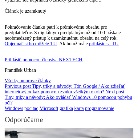
Článok je uzamknutý
Pokračovanie článku patrí k prémiovému obsahu pre
predplatiteľov. S digitálnym predplatným už od 10 € získate
neobmedzený prístup k uzamknutému obsahu na celý rok.
Objednať si ho môžete TU
. Ak ho už máte
prihláste sa TU
Prihlásiť pomocou členstva NEXTECH
František Urban
Všetky autorove články
Previous post
Tipy, triky a návody: Tón Google / Ako zdieľať
internetový odkaz pomocou zvuku všetkým okolo?
Next post
Tipy, triky a návody: Ako ovládať Windows 10 pomocou pohybu
očí?
Windows
pocitac
Microsoft
grafika
karta
programovanie
Odporúčame