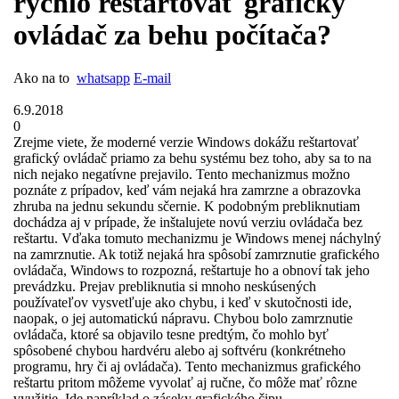
rýchlo reštartovať grafický
ovládač za behu počítača?
Ako na to
whatsapp
E-mail
6.9.2018
0
Zrejme viete, že moderné verzie Windows dokážu reštartovať
grafický ovládač priamo za behu systému bez toho, aby sa to na
nich nejako negatívne prejavilo. Tento mechanizmus možno
poznáte z prípadov, keď vám nejaká hra zamrzne a obrazovka
zhruba na jednu sekundu sčernie. K podobným prebliknutiam
dochádza aj v prípade, že inštalujete novú verziu ovládača bez
reštartu. Vďaka tomuto mechanizmu je Windows menej náchylný
na zamrznutie. Ak totiž nejaká hra spôsobí zamrznutie grafického
ovládača, Windows to rozpozná, reštartuje ho a obnoví tak jeho
prevádzku. Prejav prebliknutia si mnoho neskúsených
používateľov vysvetľuje ako chybu, i keď v skutočnosti ide,
naopak, o jej automatickú nápravu. Chybou bolo zamrznutie
ovládača, ktoré sa objavilo tesne predtým, čo mohlo byť
spôsobené chybou hardvéru alebo aj softvéru (konkrétneho
programu, hry či aj ovládača). Tento mechanizmus grafického
reštartu pritom môžeme vyvolať aj ručne, čo môže mať rôzne
využitie. Ide napríklad o záseky grafického čipu ...