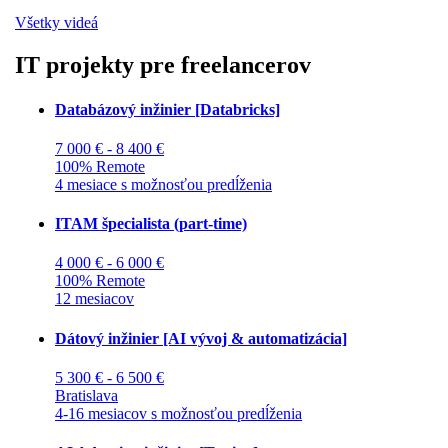
Všetky videá
IT projekty pre freelancerov
Databázový inžinier [Databricks]
7 000 € - 8 400 €
100% Remote
4 mesiace s možnosťou predĺženia
ITAM špecialista (part-time)
4 000 € - 6 000 €
100% Remote
12 mesiacov
Dátový inžinier [AI vývoj & automatizácia]
5 300 € - 6 500 €
Bratislava
4-16 mesiacov s možnosťou predĺženia