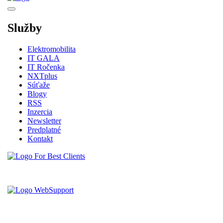
Služby
Elektromobilita
IT GALA
IT Ročenka
NXTplus
Súťaže
Blogy
RSS
Inzercia
Newsletter
Predplatné
Kontakt
Vytvorené spoločnosťou For Best Clients, s.r.o.
Hostingove služby poskytuje spoločnosť WebSupport, s.r.o.