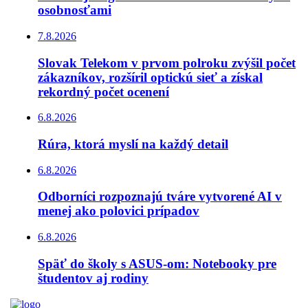
osobnosťami
7.8.2026
Slovak Telekom v prvom polroku zvýšil počet
zákazníkov, rozšíril optickú sieť a získal
rekordný počet ocenení
6.8.2026
Rúra, ktorá myslí na každý detail
6.8.2026
Odborníci rozpoznajú tváre vytvorené AI v
menej ako polovici prípadov
6.8.2026
Späť do školy s ASUS-om: Notebooky pre
študentov aj rodiny