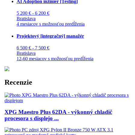
AI Adoption inžinier [Testing]
5 200 € - 6 200 €
Bratislava
4 mesiacov s možnosťou predĺženia
Projektový [integračný] manažér
6 500 € - 7 500 €
Bratislava
12-60 mesiacov s možnosťou predĺženia
Recenzie
XPG Maestro Plus 62DA - výkonný chladič
procesora s displejo ...