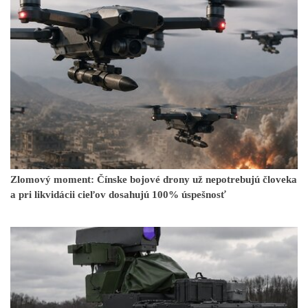
Zlomový moment: Čínske bojové drony už nepotrebujú človeka
a pri likvidácii cieľov dosahujú 100% úspešnosť