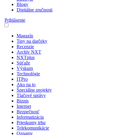
Blogy
Digitálne zručnosti
Prihlásenie
Magazín
Tipy na darčeky
Recenzie
Archív NXT
NXTplus
Súťaže
Výskum
Technológie
ITPro
Ako na to
Špeciálne projekty
Tlačové správy
Biznis
Internet
Bezpečnosť
Informatizácia
Prieskumy trhu
Telekomunikácie
Oznamy