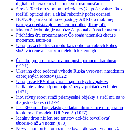
digitálnu interakciu s historickými osobnosťami
Slovak Telekom v prvom polroku zvýšil počet zákazníkov,
rozšíril optickú sieť a získal rekordný počet ocenení
HONOR prináša filmové postupy ARRI do mobilnej
tvorby a predstavuje novú éru mobilnej fotografie
Moderné technológie na báze AI pomáhajú záchranárom
Prichádza éra prozumentov: Čo spája tatranskú chatu s
modernou fabrikou
Ukrajinská elektrická motorka s pohonom oboch kolies
slúži v teréne aj ako zdroj elektrickej energie
Čína bojuje proti rozširovaniu púští pomocou bambusu
(9131)
Ukrajina chce početnú výhodu Ruska vyrovnať nasadením
ozbrojených robotov (1622)
Ukrajinské FPV drony naháňajú ruských vojakov.
Uniknuté videá pripomínajú zábery z počítačových hier.
(1431)
Inovatívny robot stráži priemyselné objekty a stačí mu na to
iba jedno koleso (1279)
Insta360 odhaľuje vlastný skladací dron. Chce ním priamo
konkurovať modelu DJI Neo 2. (1077)
Ideálny dron nie len pre turistov dokáže osvetľovať
táborisko až 24 hodín (873)
Nový smart prsteň umožní sledovať glukózu, vitamín C,