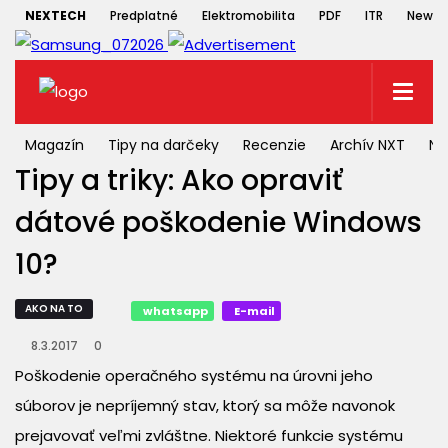
NEXTECH
Predplatné
Elektromobilita
PDF
ITR
Newsle
Magazín
Tipy na darčeky
Recenzie
Archív NXT
NX
Tipy a triky: Ako opraviť
dátové poškodenie Windows
10?
AKO NA TO
whatsapp
E-mail
8.3.2017
0
Poškodenie operačného systému na úrovni jeho
súborov je nepríjemný stav, ktorý sa môže navonok
prejavovať veľmi zvláštne. Niektoré funkcie systému