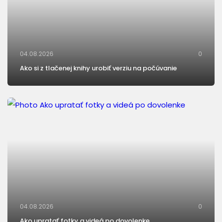
04.08.2026
0
Ako si z tlačenej knihy urobiť verziu na počúvanie
04.08.2026
0
Ako upratať fotky a videá po dovolenke