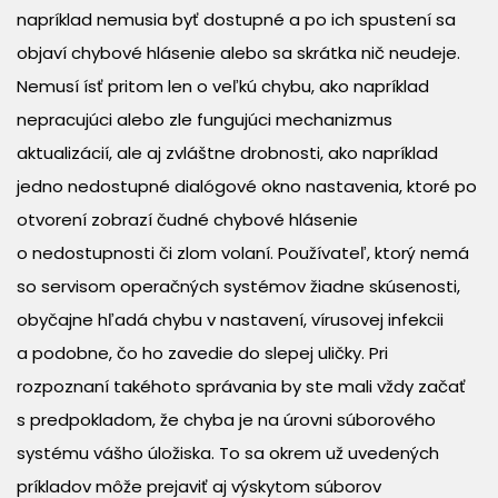
napríklad nemusia byť dostupné a po ich spustení sa
objaví chybové hlásenie alebo sa skrátka nič neudeje.
Nemusí ísť pritom len o veľkú chybu, ako napríklad
nepracujúci alebo zle fungujúci mechanizmus
aktualizácií, ale aj zvláštne drobnosti, ako napríklad
jedno nedostupné dialógové okno nastavenia, ktoré po
otvorení zobrazí čudné chybové hlásenie
o nedostupnosti či zlom volaní. Používateľ, ktorý nemá
so servisom operačných systémov žiadne skúsenosti,
obyčajne hľadá chybu v nastavení, vírusovej infekcii
a podobne, čo ho zavedie do slepej uličky. Pri
rozpoznaní takéhoto správania by ste mali vždy začať
s predpokladom, že chyba je na úrovni súborového
systému vášho úložiska. To sa okrem už uvedených
príkladov môže prejaviť aj výskytom súborov