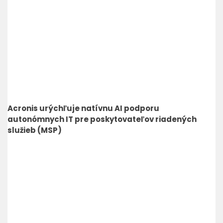
Acronis urýchľuje natívnu AI podporu
autonómnych IT pre poskytovateľov riadených
služieb (MSP)