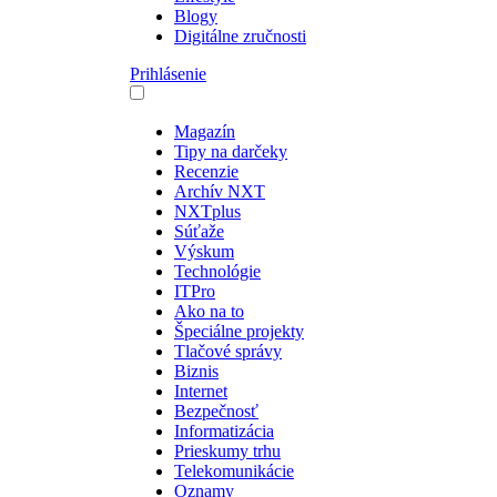
Blogy
Digitálne zručnosti
Prihlásenie
Magazín
Tipy na darčeky
Recenzie
Archív NXT
NXTplus
Súťaže
Výskum
Technológie
ITPro
Ako na to
Špeciálne projekty
Tlačové správy
Biznis
Internet
Bezpečnosť
Informatizácia
Prieskumy trhu
Telekomunikácie
Oznamy