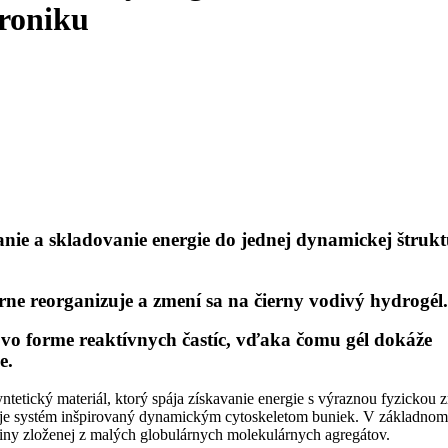
troniku
anie a skladovanie energie do jednej dynamickej štruk
rne reorganizuje a zmení sa na čierny vodivý hydrogél.
 vo forme reaktívnych častíc, vďaka čomu gél dokáže
e.
ntetický materiál, ktorý spája získavanie energie s výraznou fyzickou
je systém inšpirovaný dynamickým cytoskeletom buniek. V základnom
liny zloženej z malých globulárnych molekulárnych agregátov.