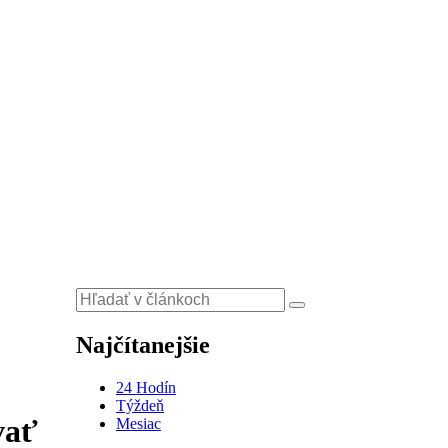
Najčítanejšie
24 Hodín
Týždeň
vať
Mesiac