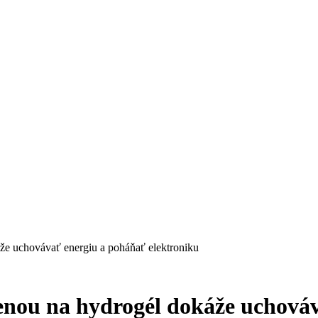
že uchovávať energiu a poháňať elektroniku
enou na hydrogél dokáže uchová