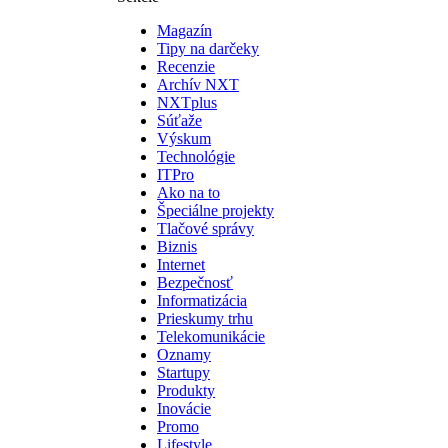
Magazín
Tipy na darčeky
Recenzie
Archív NXT
NXTplus
Súťaže
Výskum
Technológie
ITPro
Ako na to
Špeciálne projekty
Tlačové správy
Biznis
Internet
Bezpečnosť
Informatizácia
Prieskumy trhu
Telekomunikácie
Oznamy
Startupy
Produkty
Inovácie
Promo
Lifestyle