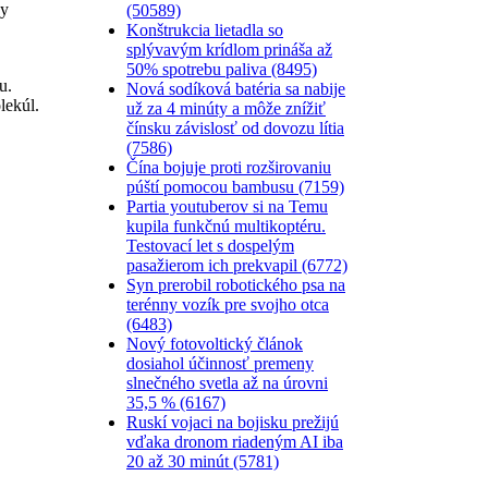
ky
(50589)
Konštrukcia lietadla so
splývavým krídlom prináša až
50% spotrebu paliva (8495)
u.
Nová sodíková batéria sa nabije
lekúl.
už za 4 minúty a môže znížiť
čínsku závislosť od dovozu lítia
(7586)
Čína bojuje proti rozširovaniu
púští pomocou bambusu (7159)
Partia youtuberov si na Temu
kupila funkčnú multikoptéru.
Testovací let s dospelým
pasažierom ich prekvapil (6772)
Syn prerobil robotického psa na
terénny vozík pre svojho otca
(6483)
Nový fotovoltický článok
dosiahol účinnosť premeny
slnečného svetla až na úrovni
35,5 % (6167)
Ruskí vojaci na bojisku prežijú
vďaka dronom riadeným AI iba
20 až 30 minút (5781)