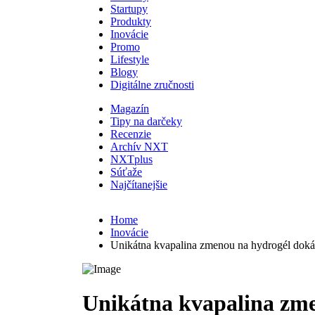
Startupy
Produkty
Inovácie
Promo
Lifestyle
Blogy
Digitálne zručnosti
Magazín
Tipy na darčeky
Recenzie
Archív NXT
NXTplus
Súťaže
Najčítanejšie
Home
Inovácie
Unikátna kvapalina zmenou na hydrogél doká
Unikátna kvapalina zm