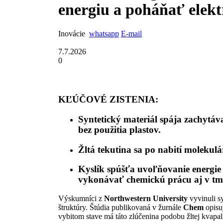
energiu a poháňať elek
Inovácie
whatsapp
E-mail
7.7.2026
0
KĽÚČOVÉ ZISTENIA:
Syntetický materiál spája zachytáv
bez použitia plastov.
Žltá tekutina sa po nabití molekulá
Kyslík spúšťa uvoľňovanie energie
vykonávať chemickú prácu aj v tm
Výskumníci z
Northwestern University
vyvinuli sy
štruktúry. Štúdia publikovaná v žurnále
Chem
opisu
vybitom stave má táto zlúčenina podobu žltej kvapa