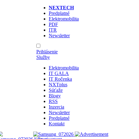
NEXTECH
Predplatné
Elektromobilita
PDF
ITR
Newsletter
Prihlásenie
Služby
Elektromobilita
IT GALA
IT Ročenka
NXTplus
Súťaže
Blogy
RSS
Inzercia
Newsletter
Predplatné
Kontakt