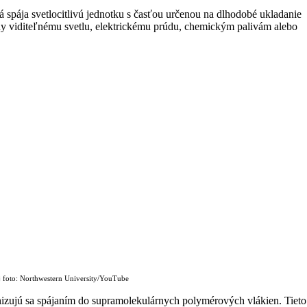
á spája svetlocitlivú jednotku s časťou určenou na dlhodobé ukladanie
ny viditeľnému svetlu, elektrickému prúdu, chemickým palivám alebo
 foto: Northwestern University/YouTube
nizujú sa spájaním do supramolekulárnych polymérových vlákien. Tieto