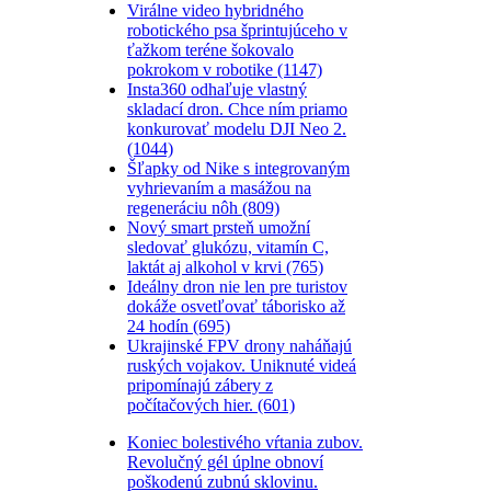
Virálne video hybridného
robotického psa šprintujúceho v
ťažkom teréne šokovalo
pokrokom v robotike (1147)
Insta360 odhaľuje vlastný
skladací dron. Chce ním priamo
konkurovať modelu DJI Neo 2.
(1044)
Šľapky od Nike s integrovaným
vyhrievaním a masážou na
regeneráciu nôh (809)
Nový smart prsteň umožní
sledovať glukózu, vitamín C,
laktát aj alkohol v krvi (765)
Ideálny dron nie len pre turistov
dokáže osvetľovať táborisko až
24 hodín (695)
Ukrajinské FPV drony naháňajú
ruských vojakov. Uniknuté videá
pripomínajú zábery z
počítačových hier. (601)
Koniec bolestivého vŕtania zubov.
Revolučný gél úplne obnoví
poškodenú zubnú sklovinu.