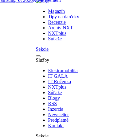
Magazín
Tipy na darčeky
Recenzie
Archív NXT
NXTplus
Súťaže
Sekcie
Služby
Elektromobilita
IT GALA
IT Ročenka
NXTplus
Súťaže
Blogy
RSS
Inzercia
Newsletter
Predplatné
Kontakt
Sekcie