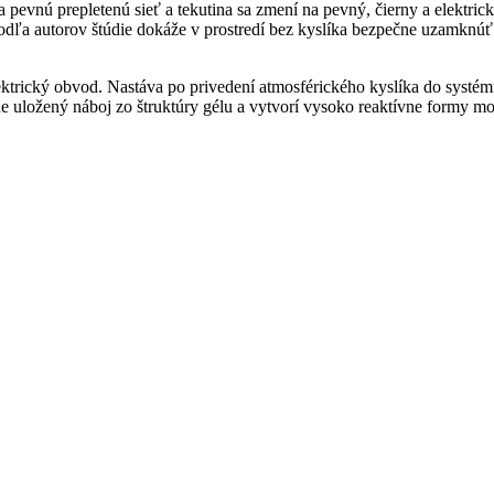
 pevnú prepletenú sieť a tekutina sa zmení na pevný, čierny a elektric
 podľa autorov štúdie dokáže v prostredí bez kyslíka bezpečne uzamknúť
ktrický obvod. Nastáva po privedení atmosférického kyslíka do systém
ne uložený náboj zo štruktúry gélu a vytvorí vysoko reaktívne formy mo