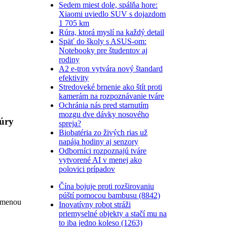
Sedem miest dole, spálňa hore:
Xiaomi uviedlo SUV s dojazdom
1 705 km
Rúra, ktorá myslí na každý detail
Späť do školy s ASUS-om:
Notebooky pre študentov aj
rodiny
A2 e-tron vytvára nový štandard
efektivity
Stredoveké brnenie ako štít proti
kamerám na rozpoznávanie tváre
Ochránia nás pred starnutím
mozgu dve dávky nosového
túry
spreja?
Biobatéria zo živých rias už
napája hodiny aj senzory
Odborníci rozpoznajú tváre
vytvorené AI v menej ako
polovici prípadov
Čína bojuje proti rozširovaniu
púští pomocou bambusu (8842)
 zmenou
Inovatívny robot stráži
priemyselné objekty a stačí mu na
to iba jedno koleso (1263)