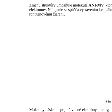
Zmenu štruktúry umožňuje molekula
ANI-MV,
ktor
elektrónov. Nabíjanie sa spúšťa vystavením kvapali
röntgenovému žiareniu.
Zdroj
Molekuly následne prijmú voľné elektróny a reorga