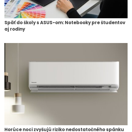
Späť do školy s ASUS-om: Notebooky pre študentov
aj rodiny
Horúce noci zvyšujú riziko nedostatočného spánku