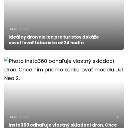
04.08.2026
1
Ideálny dron nie len pre turistov dokáže
osvetľovať táborisko až 24 hodín
04.08.2026
0
Insta360 odhaľuje vlastný skladací dron. Chce