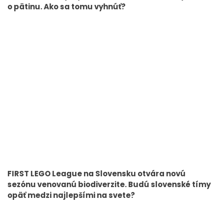
o pätinu. Ako sa tomu vyhnúť?
FIRST LEGO League na Slovensku otvára novú
sezónu venovanú biodiverzite. Budú slovenské tímy
opäť medzi najlepšími na svete?