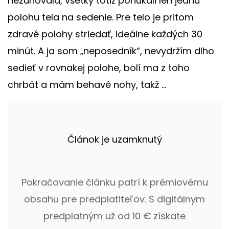
nezunovala, všetky totiž ponúkali len jednu
polohu tela na sedenie. Pre telo je pritom
zdravé polohy striedať, ideálne každých 30
minút. A ja som „neposedník“, nevydržím dlho
sedieť v rovnakej polohe, bolí ma z toho
chrbát a mám behavé nohy, takž ...
Článok je uzamknutý
Pokračovanie článku patrí k prémiovému
obsahu pre predplatiteľov. S digitálnym
predplatným už od 10 € získate