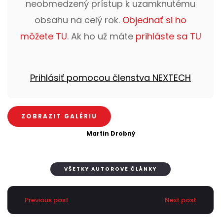
neobmedzený prístup k uzamknutému
obsahu na celý rok.
Objednať si ho
môžete TU
. Ak ho už máte
prihláste sa TU
Prihlásiť pomocou členstva NEXTECH
ZOBRAZIT GALÉRIU
Martin Drobný
VŠETKY AUTOROVE ČLÁNKY
Previous post
Next post