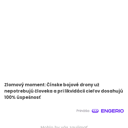
Zlomový moment: Čínske bojové drony už
nepotrebujú človeka a pri likvidácii cieľov dosahujú
100% úspešnosť
Mohlo by vás zaujímať