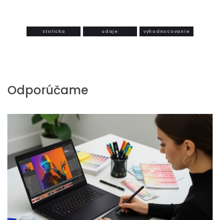
stolicka
udaje
vyhodnocovanie
Odporúčame