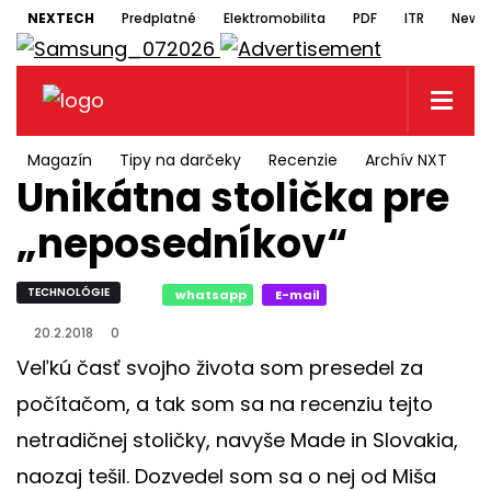
NEXTECH
Predplatné
Elektromobilita
PDF
ITR
Newsl
Magazín
Tipy na darčeky
Recenzie
Archív NXT
N
Unikátna stolička pre
„neposedníkov“
TECHNOLÓGIE
whatsapp
E-mail
20.2.2018
0
Veľkú časť svojho života som presedel za
počítačom, a tak som sa na recenziu tejto
netradičnej stoličky, navyše Made in Slovakia,
naozaj tešil. Dozvedel som sa o nej od Miša