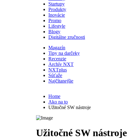
Startupy
Produkty
Inovácie
Promo
Lifestyle
Blogy
Digitálne zručnosti
Magazín
Tipy na darčeky
Recenzie
Archív NXT
NXTplus
Súťaže
Najčítanejšie
Home
Ako na to
Užitočné SW nástroje
Užitočné SW nástroje