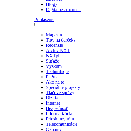
Blogy
Digitálne zručnosti
Prihlásenie
Magazín
Tipy na darčeky
Recenzie
Archív NXT
NXTplus
Súťaže
Výskum
Technológie
ITPro
Ako na to
Špeciálne projekty
Tlačové správy
Biznis
Internet
Bezpečnosť
Informatizácia
Prieskumy trhu
Telekomunikácie
Oznamy