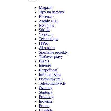
Magazín
Tipy na darčeky
Recenzie
Archív NXT
NXTplus
Súťaže
Výskum
Technológie
ITPro
Ako na to
Špeciálne projekty
Tlačové správy
Biznis
Internet
Bezpečnosť
Informatizácia
Prieskumy trhu
Telekomunikácie
Oznamy
Startupy
Produkty
Inovácie
Promo
Lifestyle