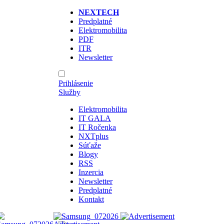
NEXTECH
Predplatné
Elektromobilita
PDF
ITR
Newsletter
Prihlásenie
Služby
Elektromobilita
IT GALA
IT Ročenka
NXTplus
Súťaže
Blogy
RSS
Inzercia
Newsletter
Predplatné
Kontakt