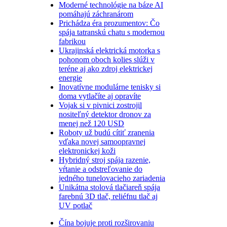
Moderné technológie na báze AI
pomáhajú záchranárom
Prichádza éra prozumentov: Čo
spája tatranskú chatu s modernou
fabrikou
Ukrajinská elektrická motorka s
pohonom oboch kolies slúži v
teréne aj ako zdroj elektrickej
energie
Inovatívne modulárne tenisky si
doma vytlačíte aj opravíte
Vojak si v pivnici zostrojil
nositeľný detektor dronov za
menej než 120 USD
Roboty už budú cítiť zranenia
vďaka novej samoopravnej
elektronickej koži
Hybridný stroj spája razenie,
vŕtanie a odstreľovanie do
jedného tunelovacieho zariadenia
Unikátna stolová tlačiareň spája
farebnú 3D tlač, reliéfnu tlač aj
UV potlač
Čína bojuje proti rozširovaniu