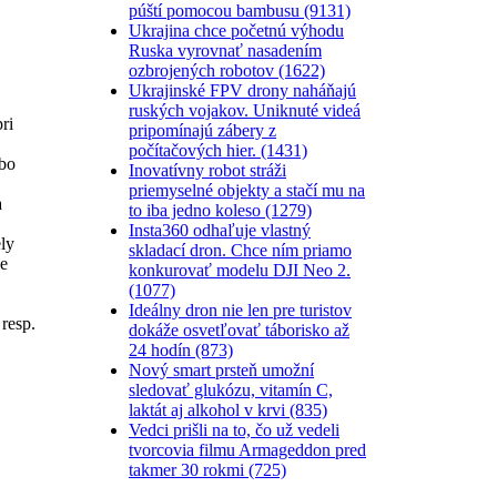
púští pomocou bambusu (9131)
Ukrajina chce početnú výhodu
Ruska vyrovnať nasadením
ozbrojených robotov (1622)
Ukrajinské FPV drony naháňajú
ruských vojakov. Uniknuté videá
ri
pripomínajú zábery z
počítačových hier. (1431)
bo
Inovatívny robot stráži
priemyselné objekty a stačí mu na
a
to iba jedno koleso (1279)
Insta360 odhaľuje vlastný
ly
skladací dron. Chce ním priamo
ne
konkurovať modelu DJI Neo 2.
(1077)
Ideálny dron nie len pre turistov
resp.
dokáže osvetľovať táborisko až
24 hodín (873)
Nový smart prsteň umožní
sledovať glukózu, vitamín C,
laktát aj alkohol v krvi (835)
Vedci prišli na to, čo už vedeli
tvorcovia filmu Armageddon pred
takmer 30 rokmi (725)