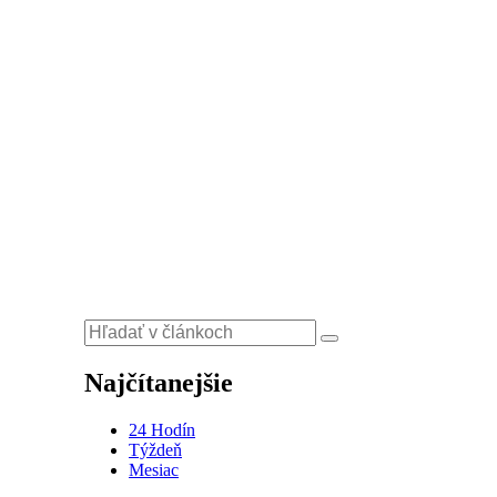
Najčítanejšie
24 Hodín
Týždeň
Mesiac