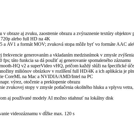
 v obraze aj zvuku, zaostrenie obrazu a zvýraznenie textúry objektov p
o 720p alebo full HD na 4K
5 a AV1 a formát MOV; zvuková stopa môže byť vo formáte AAC ale
ej frekvencie generovaním a vkladaním medzisnímok v zmysle zvýšeni
0 fps; táto funkcia sa dá použiť aj generovanie spomaleného záznamu
Smooth-HQ v2 a superVideo vHQ, pričom každý slúži na špecifické úče
nožiny miliónov obrázkov v rozlíšení full HD/4K a ich aplikácia je pl
rácie CoreML na Mac a NVIDIA/AMD/Intel na PC
 napr. výrez, otočenie a preklopenie obrazu
ie zvukovej stopy v zmysle potlačenia okolitého hluku a vplyvu vetra, 
ičom aj používané modely AI možno stiahnuť na lokálny disk
ovanie videozáznamu v dĺžke max. 120 s