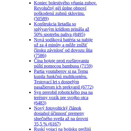
Koniec bolestivého vŕtania zubov.
Revolučný gél úplne obnoví
poškodenú zubnú sklovinu.
(50589)
Konštrukcia lietadla so
splývavým krídlom prináša až
50% spotrebu paliva (8495)
Nová sodíková batéria sa nabije
už za 4 minúty a môže znížiť
čínsku závislosť od dovozu lítia
(7586)
Čína bojuje proti rozširovaniu
púští pomocou bambusu (7159)
Partia youtuberov si na Temu
kupila funkčnú multikoptéru.
Testovací let s dospelým
pasažierom ich prekvapil (6772)
Syn prerobil robotického psa na
terénny vozík pre svojho otca
(6483)
Nový fotovoltický článok
dosiahol účinnosť premeny
slnečného svetla až na úrovni
35,5 % (6167)
Ruskí vojaci na bojisku prežijú