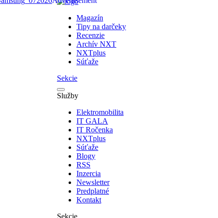
Magazín
Tipy na darčeky
Recenzie
Archív NXT
NXTplus
Súťaže
Sekcie
Služby
Elektromobilita
IT GALA
IT Ročenka
NXTplus
Súťaže
Blogy
RSS
Inzercia
Newsletter
Predplatné
Kontakt
Sekcie