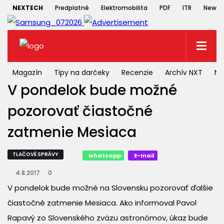
NEXTECH
Predplatné
Elektromobilita
PDF
ITR
Newsle
Magazín
Tipy na darčeky
Recenzie
Archív NXT
NX
V pondelok bude možné
pozorovať čiastočné
zatmenie Mesiaca
TLAČOVÉ SPRÁVY
whatsapp
E-mail
4.8.2017
0
V pondelok bude možné na Slovensku pozorovať ďalšie
čiastočné zatmenie Mesiaca. Ako informoval Pavol
Rapavý zo Slovenského zväzu astronómov, úkaz bude