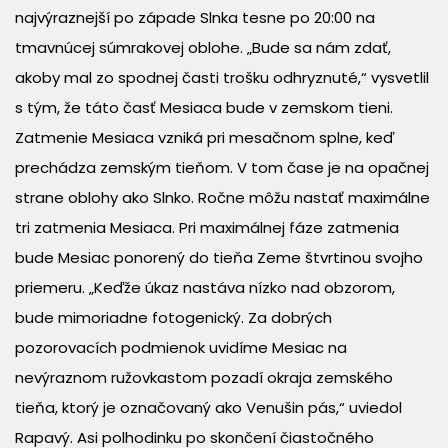
najvýraznejší po západe Slnka tesne po 20:00 na
tmavnúcej súmrakovej oblohe. „Bude sa nám zdať,
akoby mal zo spodnej časti trošku odhryznuté,“ vysvetlil
s tým, že táto časť Mesiaca bude v zemskom tieni.
Zatmenie Mesiaca vzniká pri mesačnom splne, keď
prechádza zemským tieňom. V tom čase je na opačnej
strane oblohy ako Slnko. Ročne môžu nastať maximálne
tri zatmenia Mesiaca. Pri maximálnej fáze zatmenia
bude Mesiac ponorený do tieňa Zeme štvrtinou svojho
priemeru. „Keďže úkaz nastáva nízko nad obzorom,
bude mimoriadne fotogenický. Za dobrých
pozorovacích podmienok uvidíme Mesiac na
nevýraznom ružovkastom pozadí okraja zemského
tieňa, ktorý je označovaný ako Venušin pás,“ uviedol
Rapavý. Asi polhodinku po skončení čiastočného