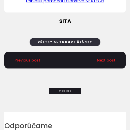
Prihlásiť pomocou členstva NEXTECH
SITA
VŠETKY AUTOROVE ČLÁNKY
Previous post
Next post
mesiac
Odporúčame