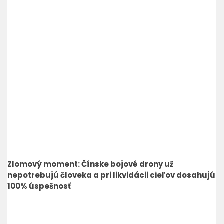
Zlomový moment: Čínske bojové drony už
nepotrebujú človeka a pri likvidácii cieľov dosahujú
100% úspešnosť