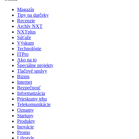
Magazín
Tipy na darčeky
Recenzie
Archív NXT
NXTplus
Súťaže
Výskum
Technológie
ITPro
Ako na to
Špeciálne projekty
Tlačové správy
Biznis
Internet
Bezpečnosť
Informatizácia
Prieskumy trhu
Telekomunikácie
Oznamy
Startupy
Produkty
Inovácie
Promo
Lifestyle