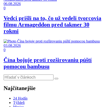
06.08.2026
0
Vedci prišli na to, čo už vedeli tvorcovia
filmu Armageddon pred takmer 30
rokmi
03.08.2026
0
Čína bojuje proti rozširovaniu púští
pomocou bambusu
Najčítanejšie
24 Hodín
Týždeň
Mesiac