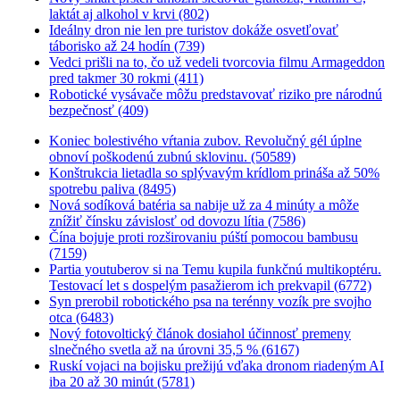
laktát aj alkohol v krvi (802)
Ideálny dron nie len pre turistov dokáže osvetľovať
táborisko až 24 hodín (739)
Vedci prišli na to, čo už vedeli tvorcovia filmu Armageddon
pred takmer 30 rokmi (411)
Robotické vysávače môžu predstavovať riziko pre národnú
bezpečnosť (409)
Koniec bolestivého vŕtania zubov. Revolučný gél úplne
obnoví poškodenú zubnú sklovinu. (50589)
Konštrukcia lietadla so splývavým krídlom prináša až 50%
spotrebu paliva (8495)
Nová sodíková batéria sa nabije už za 4 minúty a môže
znížiť čínsku závislosť od dovozu lítia (7586)
Čína bojuje proti rozširovaniu púští pomocou bambusu
(7159)
Partia youtuberov si na Temu kupila funkčnú multikoptéru.
Testovací let s dospelým pasažierom ich prekvapil (6772)
Syn prerobil robotického psa na terénny vozík pre svojho
otca (6483)
Nový fotovoltický článok dosiahol účinnosť premeny
slnečného svetla až na úrovni 35,5 % (6167)
Ruskí vojaci na bojisku prežijú vďaka dronom riadeným AI
iba 20 až 30 minút (5781)