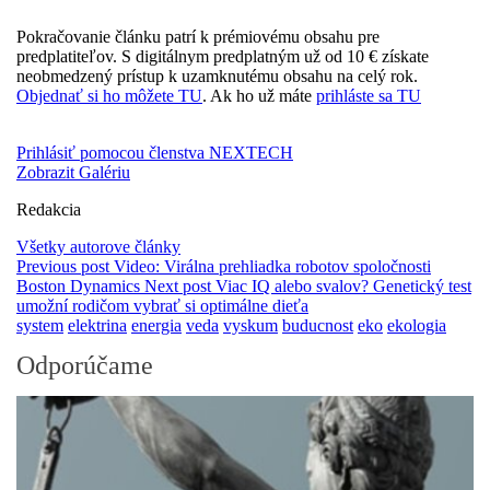
Pokračovanie článku patrí k prémiovému obsahu pre
predplatiteľov. S digitálnym predplatným už od 10 € získate
neobmedzený prístup k uzamknutému obsahu na celý rok.
Objednať si ho môžete TU
. Ak ho už máte
prihláste sa TU
Prihlásiť pomocou členstva NEXTECH
Zobrazit Galériu
Redakcia
Všetky autorove články
Previous post
Video: Virálna prehliadka robotov spoločnosti
Boston Dynamics
Next post
Viac IQ alebo svalov? Genetický test
umožní rodičom vybrať si optimálne dieťa
system
elektrina
energia
veda
vyskum
buducnost
eko
ekologia
Odporúčame