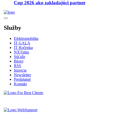
Cup 2026 ako zakladajúci partner
Služby
Elektromobilita
IT GALA
IT Ročenka
NXTplus
Súťaže
Blogy
RSS
Inzercia
Newsletter
Predplatné
Kontakt
Vytvorené spoločnosťou For Best Clients, s.r.o.