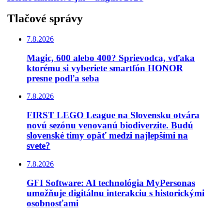
Tlačové správy
7.8.2026
Magic, 600 alebo 400? Sprievodca, vďaka
ktorému si vyberiete smartfón HONOR
presne podľa seba
7.8.2026
FIRST LEGO League na Slovensku otvára
novú sezónu venovanú biodiverzite. Budú
slovenské tímy opäť medzi najlepšími na
svete?
7.8.2026
GFI Software: AI technológia MyPersonas
umožňuje digitálnu interakciu s historickými
osobnosťami