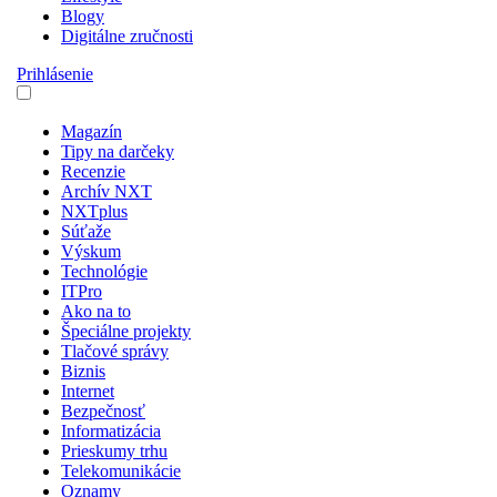
Blogy
Digitálne zručnosti
Prihlásenie
Magazín
Tipy na darčeky
Recenzie
Archív NXT
NXTplus
Súťaže
Výskum
Technológie
ITPro
Ako na to
Špeciálne projekty
Tlačové správy
Biznis
Internet
Bezpečnosť
Informatizácia
Prieskumy trhu
Telekomunikácie
Oznamy