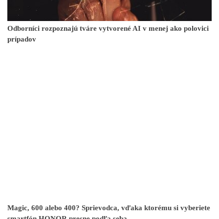
Odborníci rozpoznajú tváre vytvorené AI v menej ako polovici
prípadov
Magic, 600 alebo 400? Sprievodca, vďaka ktorému si vyberiete
smartfón HONOR presne podľa seba