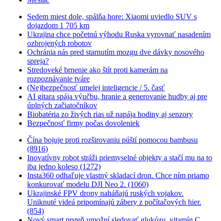
Sedem miest dole, spálňa hore: Xiaomi uviedlo SUV s
dojazdom 1 705 km
Ukrajina chce početnú výhodu Ruska vyrovnať nasadením
ozbrojených robotov
Ochránia nás pred starnutím mozgu dve dávky nosového
spreja?
Stredoveké brnenie ako štít proti kamerám na
rozpoznávanie tváre
(Ne)bezpečnosť umelej inteligencie / 5. časť
AI gitara spája výučbu, hranie a generovanie hudby aj pre
úplných začiatočníkov
Biobatéria zo živých rias už napája hodiny aj senzory
Bezpečnosť firmy počas dovoleniek
Čína bojuje proti rozširovaniu púští pomocou bambusu
(8916)
Inovatívny robot stráži priemyselné objekty a stačí mu na to
iba jedno koleso (1272)
Insta360 odhaľuje vlastný skladací dron. Chce ním priamo
konkurovať modelu DJI Neo 2. (1060)
Ukrajinské FPV drony naháňajú ruských vojakov.
Uniknuté videá pripomínajú zábery z počítačových hier.
(854)
Nový smart prsteň umožní sledovať glukózu, vitamín C,