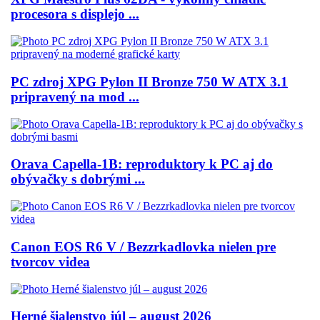
procesora s displejo ...
PC zdroj XPG Pylon II Bronze 750 W ATX 3.1
pripravený na mod ...
Orava Capella-1B: reproduktory k PC aj do
obývačky s dobrými ...
Canon EOS R6 V / Bezzrkadlovka nielen pre
tvorcov videa
Herné šialenstvo júl – august 2026