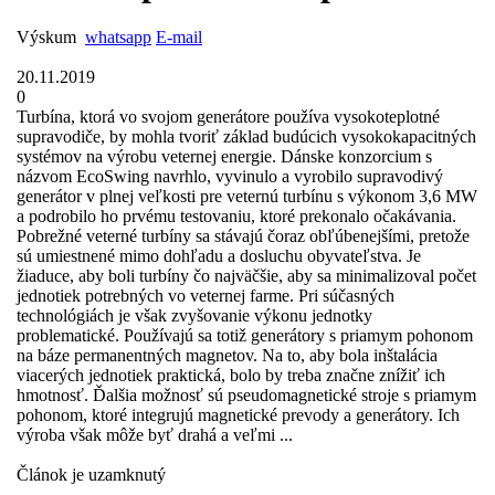
Výskum
whatsapp
E-mail
20.11.2019
0
Turbína, ktorá vo svojom generátore používa vysokoteplotné
supravodiče, by mohla tvoriť základ budúcich vysokokapacitných
systémov na výrobu veternej energie. Dánske konzorcium s
názvom EcoSwing navrhlo, vyvinulo a vyrobilo supravodivý
generátor v plnej veľkosti pre veternú turbínu s výkonom 3,6 MW
a podrobilo ho prvému testovaniu, ktoré prekonalo očakávania.
Pobrežné veterné turbíny sa stávajú čoraz obľúbenejšími, pretože
sú umiestnené mimo dohľadu a dosluchu obyvateľstva. Je
žiaduce, aby boli turbíny čo najväčšie, aby sa minimalizoval počet
jednotiek potrebných vo veternej farme. Pri súčasných
technológiách je však zvyšovanie výkonu jednotky
problematické. Používajú sa totiž generátory s priamym pohonom
na báze permanentných magnetov. Na to, aby bola inštalácia
viacerých jednotiek praktická, bolo by treba značne znížiť ich
hmotnosť. Ďalšia možnosť sú pseudomagnetické stroje s priamym
pohonom, ktoré integrujú magnetické prevody a generátory. Ich
výroba však môže byť drahá a veľmi ...
Článok je uzamknutý