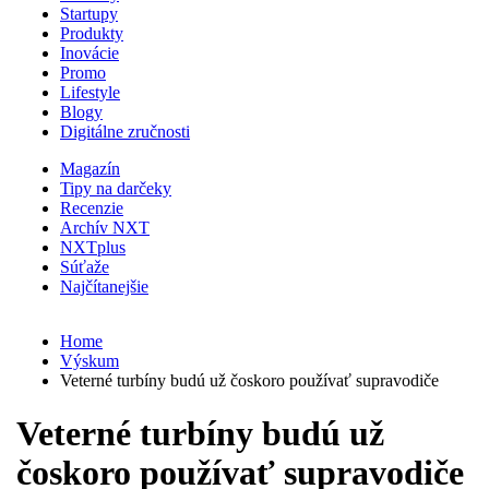
Startupy
Produkty
Inovácie
Promo
Lifestyle
Blogy
Digitálne zručnosti
Magazín
Tipy na darčeky
Recenzie
Archív NXT
NXTplus
Súťaže
Najčítanejšie
Home
Výskum
Veterné turbíny budú už čoskoro používať supravodiče
Veterné turbíny budú už
čoskoro používať supravodiče