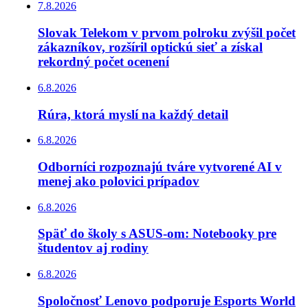
7.8.2026
Slovak Telekom v prvom polroku zvýšil počet
zákazníkov, rozšíril optickú sieť a získal
rekordný počet ocenení
6.8.2026
Rúra, ktorá myslí na každý detail
6.8.2026
Odborníci rozpoznajú tváre vytvorené AI v
menej ako polovici prípadov
6.8.2026
Späť do školy s ASUS-om: Notebooky pre
študentov aj rodiny
6.8.2026
Spoločnosť Lenovo podporuje Esports World