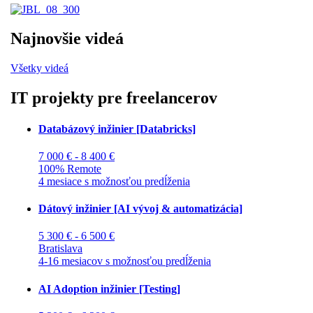
Najnovšie videá
Všetky videá
IT projekty pre freelancerov
Databázový inžinier [Databricks]
7 000 € - 8 400 €
100% Remote
4 mesiace s možnosťou predĺženia
Dátový inžinier [AI vývoj & automatizácia]
5 300 € - 6 500 €
Bratislava
4-16 mesiacov s možnosťou predĺženia
AI Adoption inžinier [Testing]