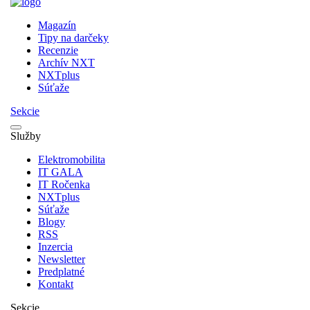
Magazín
Tipy na darčeky
Recenzie
Archív NXT
NXTplus
Súťaže
Sekcie
Služby
Elektromobilita
IT GALA
IT Ročenka
NXTplus
Súťaže
Blogy
RSS
Inzercia
Newsletter
Predplatné
Kontakt
Sekcie