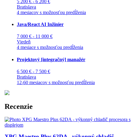
5 200 € - 6 200 €
Bratislava
4 mesiacov s možnosťou predĺženia
Java/React AI Inžinier
7 000 € - 11 000 €
Viedeň
4 mesiace s možnosťou predĺženia
Projektový [integračný] manažér
6 500 € - 7 500 €
Bratislava
12-60 mesiacov s možnosťou predĺženia
Recenzie
XPG Maestro Plus 62DA - výkonný chladič