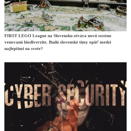
FIRST LEGO League na Slovensku otvára novú sezónu
venovanú biodiverzite. Budú slovenské tímy opäť medzi
najlepšími na svete?