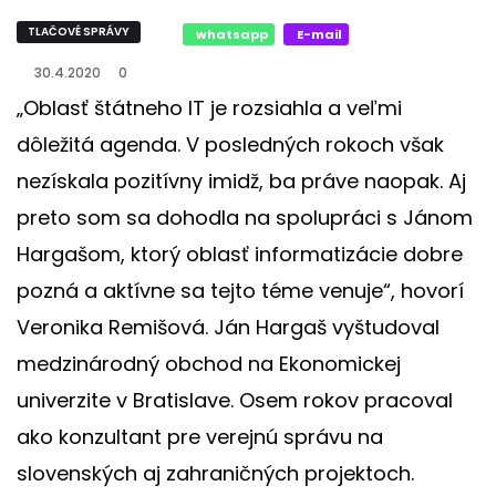
TLAČOVÉ SPRÁVY
whatsapp
E-mail
30.4.2020
0
„Oblasť štátneho IT je rozsiahla a veľmi
dôležitá agenda. V posledných rokoch však
nezískala pozitívny imidž, ba práve naopak. Aj
preto som sa dohodla na spolupráci s Jánom
Hargašom, ktorý oblasť informatizácie dobre
pozná a aktívne sa tejto téme venuje“, hovorí
Veronika Remišová. Ján Hargaš vyštudoval
medzinárodný obchod na Ekonomickej
univerzite v Bratislave. Osem rokov pracoval
ako konzultant pre verejnú správu na
slovenských aj zahraničných projektoch.