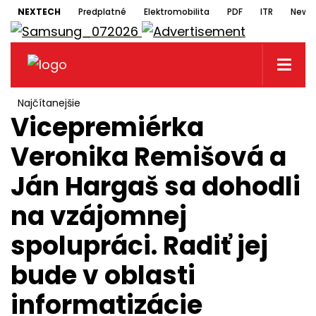
NEXTECH
Predplatné
Elektromobilita
PDF
ITR
Newsl
Najčítanejšie
Vicepremiérka
Veronika Remišová a
Ján Hargaš sa dohodli
na vzájomnej
spolupráci. Radiť jej
bude v oblasti
informatizácie