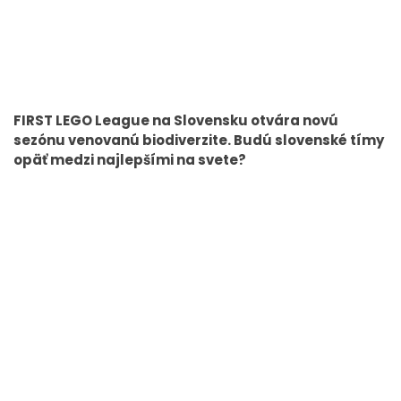
FIRST LEGO League na Slovensku otvára novú
sezónu venovanú biodiverzite. Budú slovenské tímy
opäť medzi najlepšími na svete?