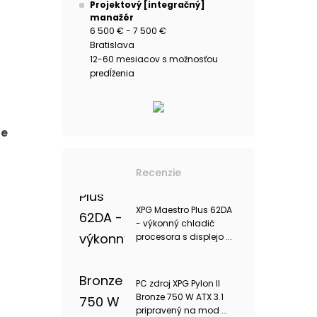
Projektový [integračný]
manažér
6 500 € - 7 500 €
Bratislava
12-60 mesiacov s možnosťou
predĺženia
je
Recenzie
XPG Maestro Plus 62DA
- výkonný chladič
procesora s displejo ...
PC zdroj XPG Pylon II
Bronze 750 W ATX 3.1
pripravený na mod ...