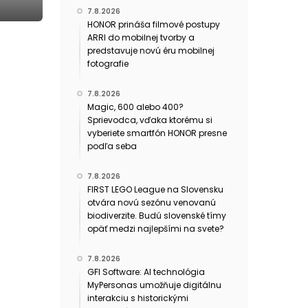
7.8.2026
HONOR prináša filmové postupy
ARRI do mobilnej tvorby a
predstavuje novú éru mobilnej
fotografie
7.8.2026
Magic, 600 alebo 400?
Sprievodca, vďaka ktorému si
vyberiete smartfón HONOR presne
podľa seba
7.8.2026
FIRST LEGO League na Slovensku
otvára novú sezónu venovanú
biodiverzite. Budú slovenské tímy
opäť medzi najlepšími na svete?
7.8.2026
GFI Software: AI technológia
MyPersonas umožňuje digitálnu
interakciu s historickými