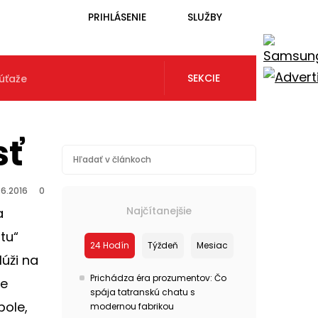
PRIHLÁSENIE
SLUŽBY
SEKCIE
úťaže
sť
.6.2016
0
Najčítanejšie
a
tu“
24 Hodín
Týždeň
Mesiac
úži na
Prichádza éra prozumentov: Čo
le
spája tatranskú chatu s
pole,
modernou fabrikou