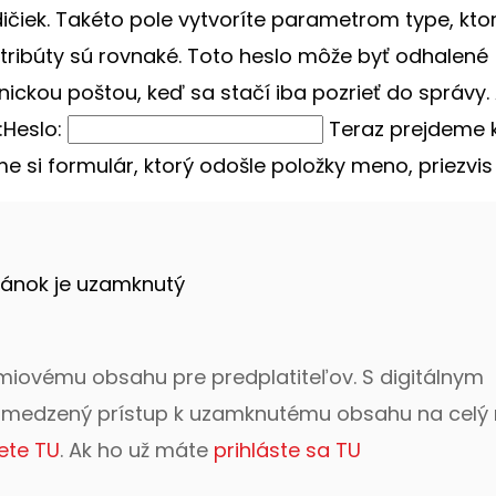
čiek. Takéto pole vytvoríte parametrom type, kto
ribúty sú rovnaké. Toto heslo môže byť odhalené
nickou poštou, keď sa stačí iba pozrieť do správy. 
:Heslo:
Teraz prejdeme 
e si formulár, ktorý odošle položky meno, priezvis .
lánok je uzamknutý
émiovému obsahu pre predplatiteľov. S digitálnym
bmedzený prístup k uzamknutému obsahu na celý 
ete TU
. Ak ho už máte
prihláste sa TU