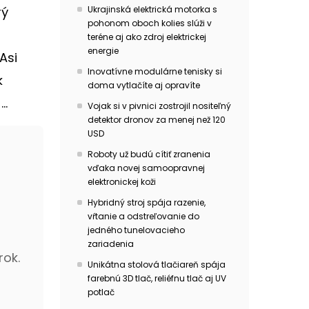
rý
Ukrajinská elektrická motorka s
pohonom oboch kolies slúži v
teréne aj ako zdroj elektrickej
energie
Asi
Inovatívne modulárne tenisky si
k
doma vytlačíte aj opravíte
..
Vojak si v pivnici zostrojil nositeľný
detektor dronov za menej než 120
USD
Roboty už budú cítiť zranenia
vďaka novej samoopravnej
elektronickej koži
Hybridný stroj spája razenie,
vŕtanie a odstreľovanie do
jedného tunelovacieho
zariadenia
rok.
Unikátna stolová tlačiareň spája
farebnú 3D tlač, reliéfnu tlač aj UV
potlač