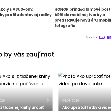
školy s ASUS-om:
HONOR prináša filmové pos
y pre študentov aj rodiny
ARRI do mobilnej tvorby a
predstavuje novú éru mobil
fotografie
 by vás zaujímať
2026
0
04.08.2026
 z tlačenej knihy urobiť
Ako upratať fotky a vide