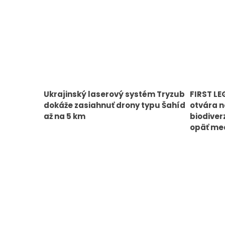
Ukrajinský laserový systém Tryzub
FIRST LE
dokáže zasiahnuť drony typu Šahíd
otvára 
až na 5 km
biodiver
opäť med