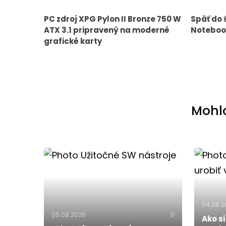
PC zdroj XPG Pylon II Bronze 750 W
Späť do 
ATX 3.1 pripravený na moderné
Notebook
grafické karty
Mohlo
04.08.
06.08.2026
0
Ako si