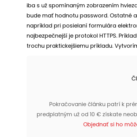
iba s už spomínaným zobrazením hviezdi
bude mať hodnotu password. Ostatné at
napríklad pri posielaní formulára elektro
najbezpečnejší je protokol HTTPS. Príklad
trochu praktickejšiemu príkladu. Vytvorím
Č
Pokračovanie článku patrí k pr
predplatným už od 10 € získate neo
Objednať si ho môž