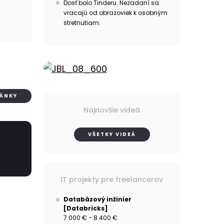
Dosť bolo Tinderu. Nezadaní sa
vracajú od obrazoviek k osobným
stretnutiam.
LÁNKY
Najnovšie videá
VŠETKY VIDEÁ
IT projekty pre freelancerov
Databázový inžinier
[Databricks]
7 000 € - 8 400 €