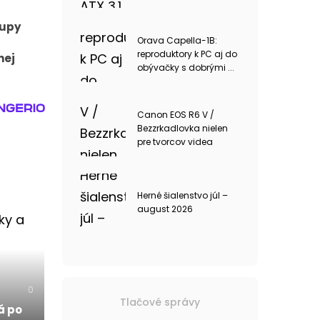
tupy
Orava Capella-1B:
reproduktory k PC aj do
nej
obývačky s dobrými ...
Canon EOS R6 V /
Bezzrkadlovka nielen
pre tvorcov videa
Herné šialenstvo júl –
august 2026
0
Tlačové správy
á po