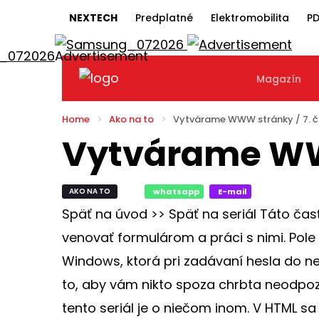
NEXTECH
Predplatné
Elektromobilita
PD
Magazín
Home
Ako na to
Vytvárame WWW stránky / 7. č
Vytvárame WWW
AKO NA TO
whatsapp
E-mail
Späť na úvod >> Späť na seriál Táto čas
venovať formulárom a práci s nimi. Pole 
Windows, ktorá pri zadávaní hesla do ne
to, aby vám nikto spoza chrbta neodpozo
tento seriál je o niečom inom. V HTML sa