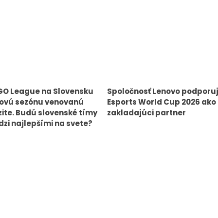
GO League na Slovensku
Spoločnosť Lenovo podporu
novú sezónu venovanú
Esports World Cup 2026 ako
zite. Budú slovenské tímy
zakladajúci partner
zi najlepšími na svete?