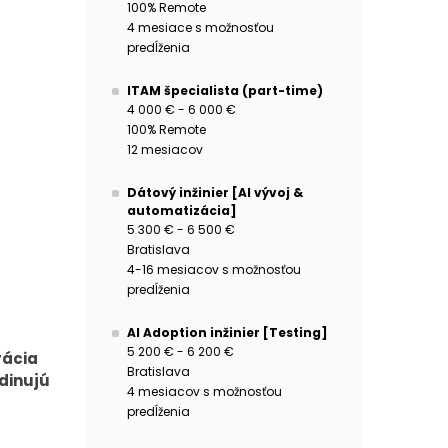
100% Remote
4 mesiace s možnosťou
predĺženia
ITAM špecialista (part-time)
4 000 € - 6 000 €
100% Remote
12 mesiacov
Dátový inžinier [AI vývoj &
automatizácia]
5 300 € - 6 500 €
Bratislava
4-16 mesiacov s možnosťou
predĺženia
AI Adoption inžinier [Testing]
5 200 € - 6 200 €
rácia
Bratislava
dinujú
4 mesiacov s možnosťou
predĺženia