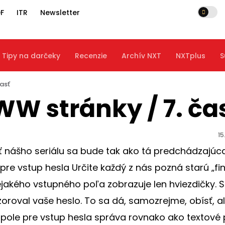
F
ITR
Newsletter
Tipy na darčeky
Recenzie
Archív NXT
NXTplus
S
asť
 stránky / 7. ča
15
ť nášho seriálu sa bude tak ako tá predchádzajúc
pre vstup hesla Určite každý z nás pozná starú „fin
jakého vstupného poľa zobrazuje len hviezdičky. Sl
roval vaše heslo. To sa dá, samozrejme, obísť, a
 pole pre vstup hesla správa rovnako ako textové 