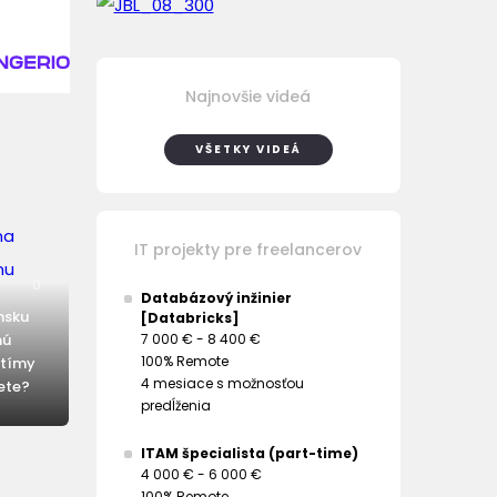
Najnovšie videá
VŠETKY VIDEÁ
IT projekty pre freelancerov
0
Databázový inžinier
nsku
[Databricks]
7 000 € - 8 400 €
nú
100% Remote
 tímy
4 mesiace s možnosťou
ete?
predĺženia
ITAM špecialista (part-time)
4 000 € - 6 000 €
100% Remote