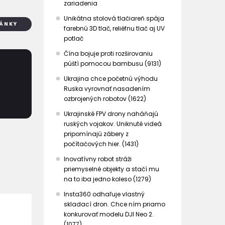
zariadenia
Unikátna stolová tlačiareň spája
LÁNKY
farebnú 3D tlač, reliéfnu tlač aj UV
potlač
Čína bojuje proti rozširovaniu
púští pomocou bambusu (9131)
Ukrajina chce početnú výhodu
Ruska vyrovnať nasadením
ozbrojených robotov (1622)
Ukrajinské FPV drony naháňajú
ruských vojakov. Uniknuté videá
pripomínajú zábery z
počítačových hier. (1431)
Inovatívny robot stráži
priemyselné objekty a stačí mu
na to iba jedno koleso (1279)
Insta360 odhaľuje vlastný
skladací dron. Chce ním priamo
konkurovať modelu DJI Neo 2.
(1077)