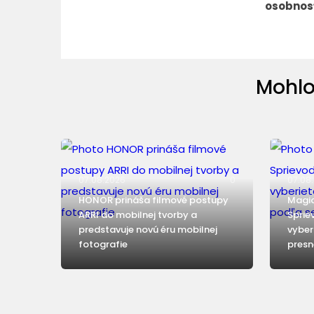
osobnos
Mohlo
07.08.2026
0
07.08
HONOR prináša filmové postupy
Magic
ARRI do mobilnej tvorby a
Sprie
predstavuje novú éru mobilnej
vyber
fotografie
presn