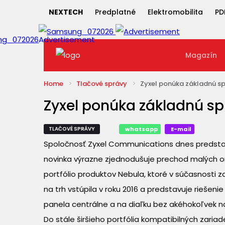
NEXTECH
Predplatné
Elektromobilita
PD
Magazín
Home
Tlačové správy
Zyxel ponúka základnú spr
Zyxel ponúka základnú spr
TLAČOVÉ SPRÁVY
whatsapp
E-mail
Spoločnosť Zyxel Communications dnes predstavi
novinka výrazne zjednodušuje prechod malých or
portfólio produktov Nebula, ktoré v súčasnosti z
na trh vstúpila v roku 2016 a predstavuje riešen
panela centrálne a na diaľku bez akéhokoľvek n
Do stále širšieho portfólia kompatibilných zaria