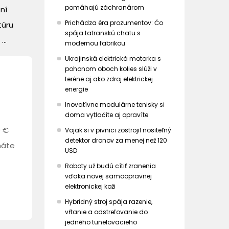
pomáhajú záchranárom
ní
Prichádza éra prozumentov: Čo
túru
spája tatranskú chatu s
..
modernou fabrikou
Ukrajinská elektrická motorka s
pohonom oboch kolies slúži v
teréne aj ako zdroj elektrickej
energie
Inovatívne modulárne tenisky si
doma vytlačíte aj opravíte
0 €
Vojak si v pivnici zostrojil nositeľný
detektor dronov za menej než 120
máte
USD
Roboty už budú cítiť zranenia
vďaka novej samoopravnej
elektronickej koži
Hybridný stroj spája razenie,
vŕtanie a odstreľovanie do
jedného tunelovacieho