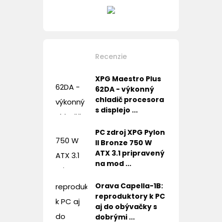
Recenzie
XPG Maestro Plus
62DA - výkonný
chladič procesora
s displejo ...
PC zdroj XPG Pylon
II Bronze 750 W
ATX 3.1 pripravený
na mod ...
Orava Capella-1B:
reproduktory k PC
aj do obývačky s
dobrými ...