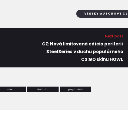
VŠETKY AUTOROVE Č
Next post
CZ: Nová limitovaná edícia periferií
SteelSeries v duchu populárneho
CS:GO skinu HOWL
siet
Nebula
poplatok