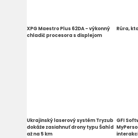
XPG Maestro Plus 62DA - výkonný
Rúra, kt
chladič procesora s displejom
Ukrajinský laserový systém Tryzub
GFI Soft
dokáže zasiahnuť drony typu Šahíd
MyPerso
až na 5 km
interakc