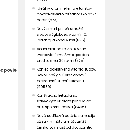
Ideálny dron nie len pre turistov
dokáže osvetľovať táborisko až 24
hodín (873)
Nový smart prsteň umožní
sledovať glukózu, vitamín C,
laktát aj alkohol v krvi (835)
Vedci prišli na to, čo už vedeli
tvorcovia filmu Armageddon
pred takmer 30 rokmi (725)
Koniec bolestivého vŕtania zubov.
edpovie
Revolučný gél úplne obnoví
poškodenú zubnú sklovinu.
(50589)
Konštrukcia lietadla so
splývavým krídlom prináša až
50% spotrebu paliva (8495)
Nová sodíková batéria sa nabije
už za 4 minúty a môže znížiť
čínsku závislosť od dovozu lítia