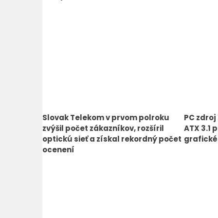
Slovak Telekom v prvom polroku
PC zdroj
zvýšil počet zákazníkov, rozšíril
ATX 3.1 
optickú sieť a získal rekordný počet
grafické
ocenení