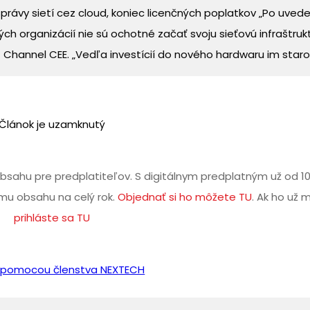
právy sietí cez cloud, koniec licenčných poplatkov „Po uvede
h organizácií nie sú ochotné začať svoju sieťovú infraštruk
f Channel CEE. „Vedľa investícií do nového hardwaru im staro .
Článok je uzamknutý
bsahu pre predplatiteľov. S digitálnym predplatným už od 1
u obsahu na celý rok.
Objednať si ho môžete TU
. Ak ho už 
prihláste sa TU
iť pomocou členstva NEXTECH