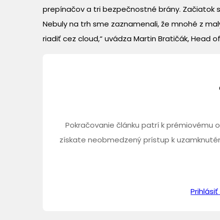
prepínačov a tri bezpečnostné brány. Začiatok s
Nebuly na trh sme zaznamenali, že mnohé z malýc
riadiť cez cloud,“ uvádza Martin Bratičák, Head o
Pokračovanie článku patrí k prémiovému o
získate neobmedzený prístup k uzamknutém
Prihlás