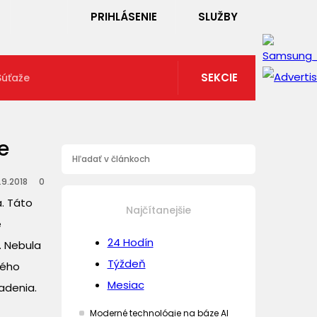
PRIHLÁSENIE
SLUŽBY
SEKCIE
Súťaže
e
.9.2018
0
. Táto
Najčítanejšie
e
24 Hodín
. Nebula
Týždeň
ného
Mesiac
adenia.
Moderné technológie na báze AI