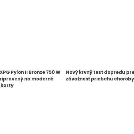
 XPG Pylon II Bronze 750 W
Nový krvný test dopredu pr
pripravený na moderné
závažnosť priebehu choroby
 karty