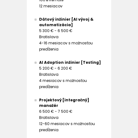
12 mesiacov
Dátový inžinier [AI vývoj &
automatizácia]
5 300 € - 6 500 €
Bratislava
4-16 mesiacov s možnosťou
predĺženia
AI Adoption inžinier [Testing]
5 200 € - 6 200 €
Bratislava
4 mesiacov s možnosťou
predĺženia
Projektový [integračný]
manažér
6 500 € - 7 500 €
Bratislava
12-60 mesiacov s možnosťou
predĺženia