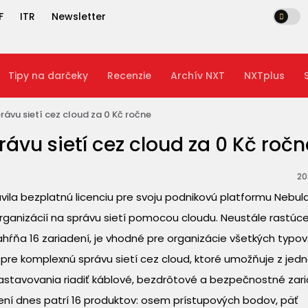
F
ITR
Newsletter
Tipy na darčeky
Recenzie
Archív NXT
NXTplus
ávu sietí cez cloud za 0 Kč ročne
ávu sietí cez cloud za 0 Kč ročn
20
la bezplatnú licenciu pre svoju podnikovú platformu Nebula
ganizácií na správu sietí pomocou cloudu. Neustále rastúc
ahŕňa 16 zariadení, je vhodné pre organizácie všetkých typov
ie pre komplexnú správu sietí cez cloud, ktoré umožňuje z jed
astavovania riadiť káblové, bezdrôtové a bezpečnostné zari
dení dnes patrí 16 produktov: osem prístupových bodov, päť