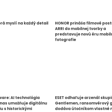
orá myslí na každý detail
HONOR prináša filmové pos
ARRI do mobilnej tvorby a
predstavuje novú éru mobil
fotografie
ware: AI technológia
ESET odhaľuje arzenál skup
nas umožňuje digitálnu
Gentlemen, ransomvérový 
iu s historickými
dodáva útočníkom vlastné 