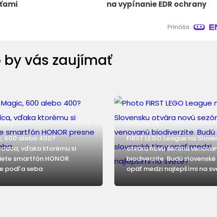
ťami
na vypínanie EDR ochrany
 by vás zaujímať
.2026
0
07.08.2026
, 600 alebo 400?
FIRST LEGO League na Slove
vodca, vďaka ktorému si
otvára novú sezónu venova
iete smartfón HONOR
biodiverzite. Budú slovenské
e podľa seba
opäť medzi najlepšími na sv