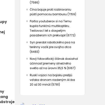
(7586)
Čína bojuje proti rozširovaniu
púští pomocou bambusu (7159)
tupy
Partia youtuberov si na Temu
kupila funkčnú multikoptéru.
Testovací let s dospelým
nej
pasažierom ich prekvapil (6772)
Syn prerobil robotického psa na
terénny vozík pre svojho otca
(6483)
Nový fotovoltický článok dosiahol
účinnosť premeny slnečného
svetla až na úrovni 35,5 % (6167)
Ruskí vojaci na bojisku prežijú
vďaka dronom riadeným AI iba
20 až 30 minút (5781)
iny
gang
nástroje