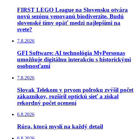
FIRST LEGO League na Slovensku otvára
novú sezónu venovanú biodiverzite. Budú
slovenské tímy opäť medzi najlepšími na
svete?
7.8.2026
GFI Software: AI technológia MyPersonas
umožňuje digitálnu interakciu s historickými
osobnosťami
7.8.2026
Slovak Telekom v prvom polroku zvýšil počet
zákazníkov, rozšíril optickú sieť a získal
rekordný počet ocenení
6.8.2026
Rúra, ktorá myslí na každý detail
6.8.2026