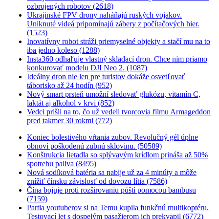
ozbrojených robotov (2618)
Ukrajinské FPV drony naháňajú ruských vojakov.
Uniknuté videá pripomínajú zábery z počítačových hier.
(1523)
Inovatívny robot stráži priemyselné objekty a stačí mu na to
iba jedno koleso (1288)
Insta360 odhaľuje vlastný skladací dron. Chce ním priamo
konkurovať modelu DJI Neo 2. (1087)
Ideálny dron nie len pre turistov dokáže osvetľovať
táborisko až 24 hodín (952)
Nový smart prsteň umožní sledovať glukózu, vitamín C,
laktát aj alkohol v krvi (852)
Vedci prišli na to, čo už vedeli tvorcovia filmu Armageddon
pred takmer 30 rokmi (772)
Koniec bolestivého vŕtania zubov. Revolučný gél úplne
obnoví poškodenú zubnú sklovinu. (50589)
Konštrukcia lietadla so splývavým krídlom prináša až 50%
spotrebu paliva (8495)
Nová sodíková batéria sa nabije už za 4 minúty a môže
znížiť čínsku závislosť od dovozu lítia (7586)
Čína bojuje proti rozširovaniu púští pomocou bambusu
(7159)
Partia youtuberov si na Temu kupila funkčnú multikoptéru.
Testovací let s dospelým pasažierom ich prekvapil (6772)