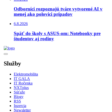
Odborníci rozpoznajú tváre vytvorené AI v
menej ako polovici prípadov
6.8.2026
Späť do školy s ASUS-om: Notebooky pre
študentov aj rodiny
Služby
Elektromobilita
IT GALA
IT Ročenka
NXTplus
Súťaže
Blogy
RSS
Inzercia
Newsletter