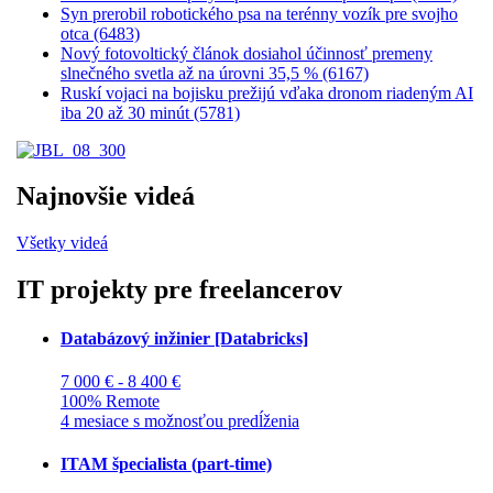
Syn prerobil robotického psa na terénny vozík pre svojho
otca (6483)
Nový fotovoltický článok dosiahol účinnosť premeny
slnečného svetla až na úrovni 35,5 % (6167)
Ruskí vojaci na bojisku prežijú vďaka dronom riadeným AI
iba 20 až 30 minút (5781)
Najnovšie videá
Všetky videá
IT projekty pre freelancerov
Databázový inžinier [Databricks]
7 000 € - 8 400 €
100% Remote
4 mesiace s možnosťou predĺženia
ITAM špecialista (part-time)