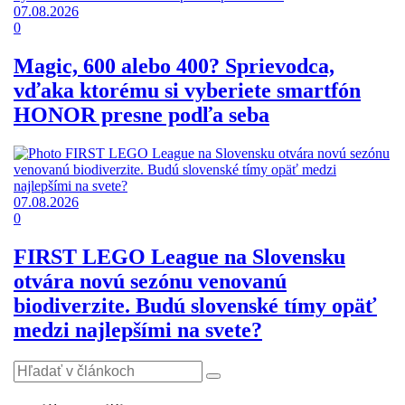
07.08.2026
0
Magic, 600 alebo 400? Sprievodca,
vďaka ktorému si vyberiete smartfón
HONOR presne podľa seba
07.08.2026
0
FIRST LEGO League na Slovensku
otvára novú sezónu venovanú
biodiverzite. Budú slovenské tímy opäť
medzi najlepšími na svete?