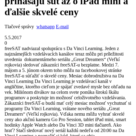
prinášajú súťaž o iPad mini a
ďalšie skvelé ceny
Tlačové správy
whatsapp
E-mail
5.5.2017
0
freeSAT nadviazal spoluprácu s Da Vinci Learning. Jeden z
najznámejších vzdelávacích kanálov teraz môžu pri príležitosti
uvedenia dokumentárneho seriálu „Great Dreamers“ (Veľkí
rojkovia) sledovať zákazníci freeSAT-u bezplatne. Medzi 7.
májom a 5. júnom okrem toho môžu na facebookovej stránke
freeSAT-u súťažiť o skvelé ceny. Mesiac dobrodružstva na Da
Vinci Learning Da Vinci Learning je vzdelávací kanál v
angličtine, ktorého cieľom je spájať zvedavé mysle bez ohľadu na
vek. Miliónom divákov na celom svete ponúka širokú škálu
programov a poskytuje im možnosť celoživotného vzdelávania.
Zákazníci freeSAT-u budú mať celý mesiac možnosť vychutnať si
programy Da Vinci Learning, vrátane nového seriálu „Great
Dreamers“ (Veľkí rojkovia). Vďaka nemu môžu vyhrať skvelé
ceny ako akčnú kameru Go Pro Session, tablet iPad mini, smart
hodinky Apple Watch alebo Da Vinci 3D mini tlačiareň. Ako
hrať? Stačí sledovať nový seriál každú nedeľu od 20:00 na Da
Vinci Learning a poznačiť si kód, ktorý sa obja ...