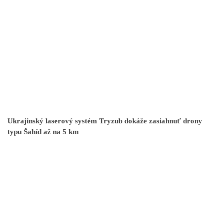
Ukrajinský laserový systém Tryzub dokáže zasiahnuť drony
typu Šahíd až na 5 km