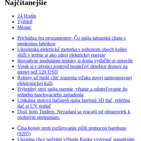
Najčítanejšie
24 Hodín
Týždeň
Mesiac
Prichádza éra prozumentov: Čo spája tatranskú chatu s
modernou fabrikou
Ukrajinská elektrická motorka s pohonom oboch kolies
slúži v teréne aj ako zdroj elektrickej energie
Inovatívne modulárne tenisky si doma vytlačíte aj opravíte
Vojak si v pivnici zostrojil nositeľný detektor dronov za
menej než 120 USD
Roboty už budú cítiť zranenia vďaka novej samoopravnej
elektronickej koži
Hybridný stroj spája razenie, vŕtanie a odstreľovanie do
jedného tunelovacieho zariadenia
Unikátna stolová tlačiareň spája farebnú 3D tlač, reliéfnu
tlač aj UV potlač
Dosť bolo Tinderu. Nezadaní sa vracajú od obrazoviek k
osobným stretnutiam.
Čína bojuje proti rozširovaniu púští pomocou bambusu
(9205)
Ukrajina chce početnú výhodu Ruska vyrovnať nasadením