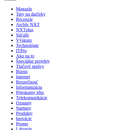
Magazín
Tipy na darčeky
Recenzie
Archív NXT
NXTplus
Súťaže
Výskum
Technológie
ITPro
Ako na to
Špeciálne projekty
Tlačové správy
Biznis
Internet
Bezpečnosť
Informatizácia
Prieskumy trhu
Telekomunikácie
Oznamy
Startupy
Produkty
Inovácie
Promo
Lifestyle