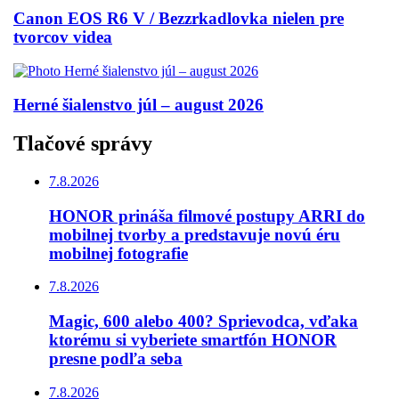
Canon EOS R6 V / Bezzrkadlovka nielen pre
tvorcov videa
Herné šialenstvo júl – august 2026
Tlačové správy
7.8.2026
HONOR prináša filmové postupy ARRI do
mobilnej tvorby a predstavuje novú éru
mobilnej fotografie
7.8.2026
Magic, 600 alebo 400? Sprievodca, vďaka
ktorému si vyberiete smartfón HONOR
presne podľa seba
7.8.2026