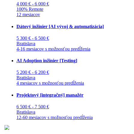
4 000 € - 6 000 €
100% Remote
12 mesiacov
Dátový inžinier [AI vývoj & automatizácia]
5 300 € - 6 500 €
Bratislava
4-16 mesiacov s možnosťou predĺženia
AI Adoption inžinier [Testing]
5 200 € - 6 200 €
Bratislava
4 mesiacov s možnosťou predĺženia
Projektový [integračný] manažér
6 500 € - 7 500 €
Bratislava
12-60 mesiacov s možnosťou predĺženia