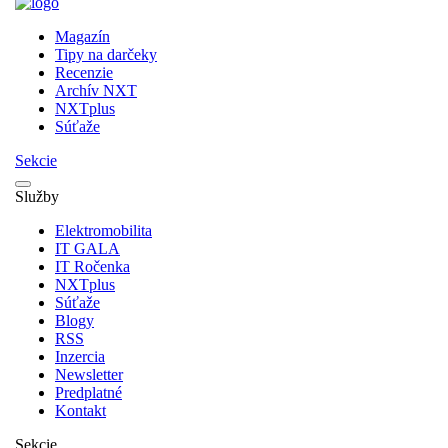
Magazín
Tipy na darčeky
Recenzie
Archív NXT
NXTplus
Súťaže
Sekcie
Služby
Elektromobilita
IT GALA
IT Ročenka
NXTplus
Súťaže
Blogy
RSS
Inzercia
Newsletter
Predplatné
Kontakt
Sekcie