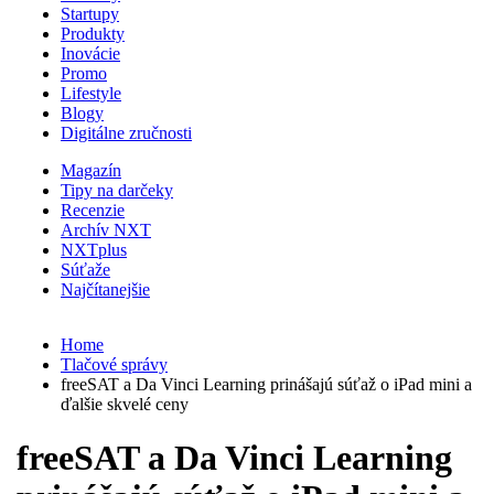
Startupy
Produkty
Inovácie
Promo
Lifestyle
Blogy
Digitálne zručnosti
Magazín
Tipy na darčeky
Recenzie
Archív NXT
NXTplus
Súťaže
Najčítanejšie
Home
Tlačové správy
freeSAT a Da Vinci Learning prinášajú súťaž o iPad mini a
ďalšie skvelé ceny
freeSAT a Da Vinci Learning