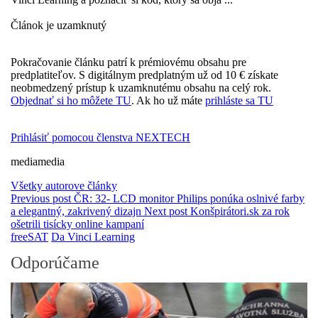
Článok je uzamknutý
Pokračovanie článku patrí k prémiovému obsahu pre
predplatiteľov. S digitálnym predplatným už od 10 € získate
neobmedzený prístup k uzamknutému obsahu na celý rok.
Objednať si ho môžete TU
. Ak ho už máte
prihláste sa TU
Prihlásiť pomocou členstva NEXTECH
mediamedia
Všetky autorove články
Previous post
ČR: 32- LCD monitor Philips ponúka oslnivé farby
a elegantný, zakrivený dizajn
Next post
Konšpirátori.sk za rok
ošetrili tisícky online kampaní
freeSAT
Da Vinci Learning
Odporúčame