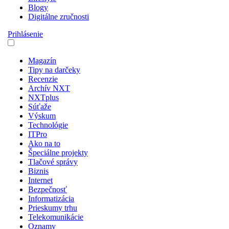
Blogy
Digitálne zručnosti
Prihlásenie
Magazín
Tipy na darčeky
Recenzie
Archív NXT
NXTplus
Súťaže
Výskum
Technológie
ITPro
Ako na to
Špeciálne projekty
Tlačové správy
Biznis
Internet
Bezpečnosť
Informatizácia
Prieskumy trhu
Telekomunikácie
Oznamy