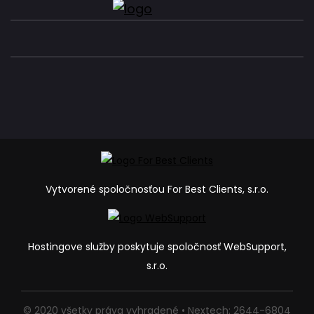
Vytvorené spoločnosťou For Best Clients, s.r.o.
Hostingove služby poskytuje spoločnosť WebSupport,
s.r.o.
© 2020 všetky práva vyhradené • Nextech: 2644-6804