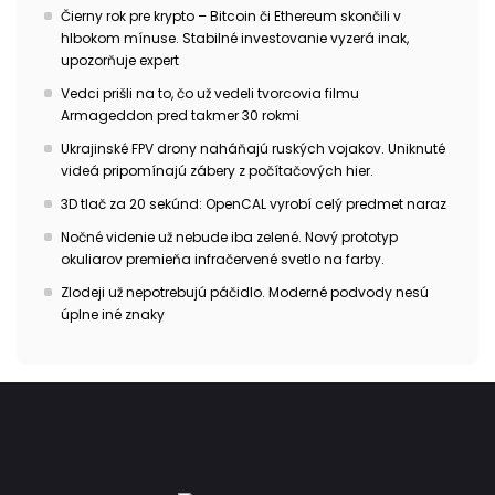
Čierny rok pre krypto – Bitcoin či Ethereum skončili v
hlbokom mínuse. Stabilné investovanie vyzerá inak,
upozorňuje expert
Vedci prišli na to, čo už vedeli tvorcovia filmu
Armageddon pred takmer 30 rokmi
Ukrajinské FPV drony naháňajú ruských vojakov. Uniknuté
videá pripomínajú zábery z počítačových hier.
3D tlač za 20 sekúnd: OpenCAL vyrobí celý predmet naraz
Nočné videnie už nebude iba zelené. Nový prototyp
okuliarov premieňa infračervené svetlo na farby.
Zlodeji už nepotrebujú páčidlo. Moderné podvody nesú
úplne iné znaky