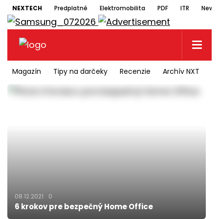
NEXTECH
Predplatné
Elektromobilita
PDF
ITR
Newsl
Magazín
Tipy na darčeky
Recenzie
Archív NXT
N
08.12.2021
0
6 krokov pre bezpečný Home Office