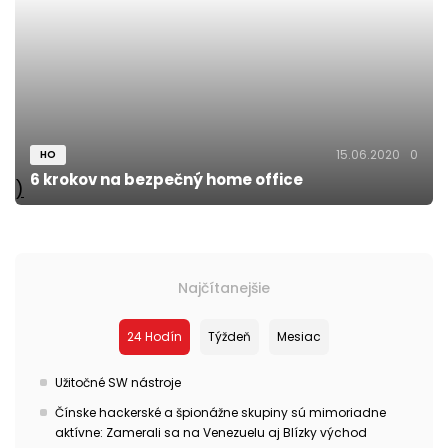
15.06.2020
0
HO
6 krokov na bezpečný home office
)
Najčítanejšie
24 Hodín
Týždeň
Mesiac
Užitočné SW nástroje
Čínske hackerské a špionážne skupiny sú mimoriadne
aktívne: Zamerali sa na Venezuelu aj Blízky východ