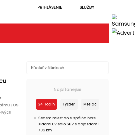
PRIHLÁSENIE
SLUŽBY
icu
Najčítanejšie
o
24 Hodín
Týždeň
Mesiac
stému EOS
prvých
Sedem miest dole, spálňa hore:
Xiaomi uviedlo SUV s dojazdom 1
705 km