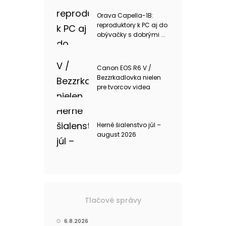
Orava Capella-1B:
reproduktory k PC aj do
obývačky s dobrými ...
Canon EOS R6 V /
Bezzrkadlovka nielen
pre tvorcov videa
Herné šialenstvo júl –
august 2026
Tlačové správy
6.8.2026