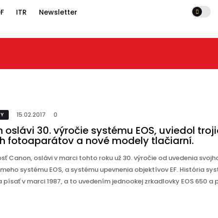
F
ITR
Newsletter
15.02.2017
0
 EOS, uviedol
ové modely
15.02.2017
0
TY
oslávi 30. výročie systému EOS, uviedol troj
h fotoaparátov a nové modely tlačiarní.
ť Canon, oslávi v marci tohto roku už 30. výročie od uvedenia svojh
meho systému EOS, a systému upevnenia objektívov EF. História sy
 písať v marci 1987, a to uvedením jednookej zrkadlovky EOS 650 a 