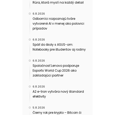
Rúra, ktorá myslí na každý detail
6.8.2026
Odborníci rozpoznajú tváre
vytvorené AI v menej ako polovici
prípadov
6.8.2026
Späť do školy s ASUS-om:
Notebooky pre študentov aj rodiny
6.8.2026
Spoločnosť Lenovo podporuje
Esports World Cup 2026 ako
zakladajúci partner
6.8.2026
A2 e-tron vytvára nový štandard
efektivity
5.8.2026
Čierny rok pre krypto – Bitcoin či