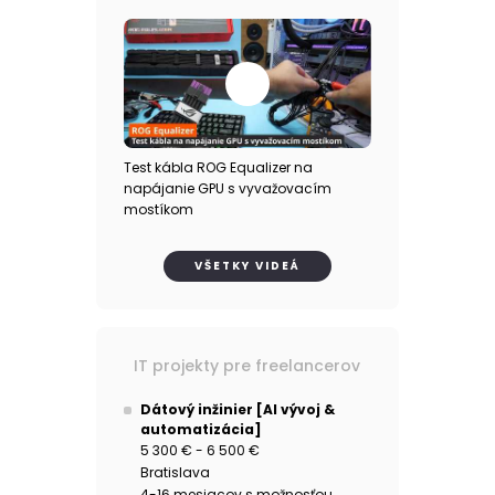
Test kábla ROG Equalizer na
napájanie GPU s vyvažovacím
mostíkom
VŠETKY VIDEÁ
IT projekty pre freelancerov
Dátový inžinier [AI vývoj &
automatizácia]
5 300 € - 6 500 €
Bratislava
4-16 mesiacov s možnosťou