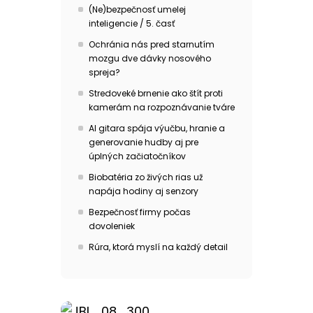
(Ne)bezpečnosť umelej
inteligencie / 5. časť
Ochránia nás pred starnutím
mozgu dve dávky nosového
spreja?
Stredoveké brnenie ako štít proti
kamerám na rozpoznávanie tváre
AI gitara spája výučbu, hranie a
generovanie hudby aj pre
úplných začiatočníkov
Biobatéria zo živých rias už
napája hodiny aj senzory
Bezpečnosť firmy počas
dovoleniek
Rúra, ktorá myslí na každý detail