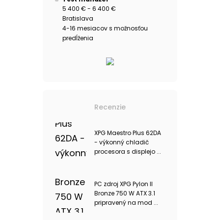
5 400 € - 6 400 €
Bratislava
4-16 mesiacov s možnosťou
predĺženia
Recenzie
XPG Maestro Plus 62DA
- výkonný chladič
procesora s displejo ...
PC zdroj XPG Pylon II
Bronze 750 W ATX 3.1
pripravený na mod ...