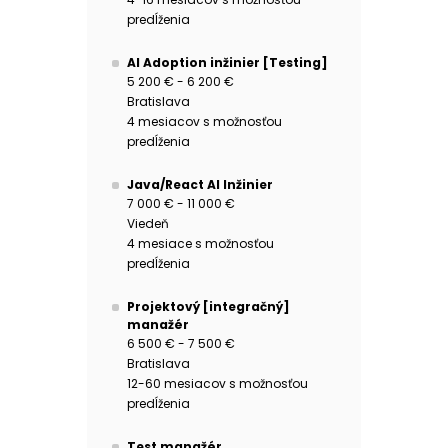
predĺženia
AI Adoption inžinier [Testing]
5 200 € - 6 200 €
Bratislava
4 mesiacov s možnosťou
predĺženia
Java/React AI Inžinier
7 000 € - 11 000 €
Viedeň
4 mesiace s možnosťou
predĺženia
Projektový [integračný]
manažér
6 500 € - 7 500 €
Bratislava
12-60 mesiacov s možnosťou
predĺženia
Test manažér