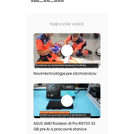
Najnovšie videá
Nové technológie pre záchranárov
ASUS AMD Radeon AI Pro R9700 32
GB pre AI a pracovné stanice