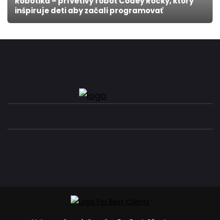
Robotika – prívetivý robot Codey Rocky, ktorý
inšpiruje deti aby začali programovať