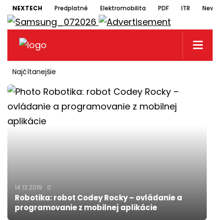
NEXTECH
Predplatné
Elektromobilita
PDF
ITR
Newsl
Najčítanejšie
14.12.2019
0
Robotika: robot Codey Rocky – ovládanie a
programovanie z mobilnej aplikácie