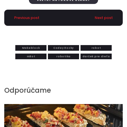
Previous post
Next post
Makeblock
Codey Rocky
robot
mBot
robotika
darček pre dieťa
Odporúčame