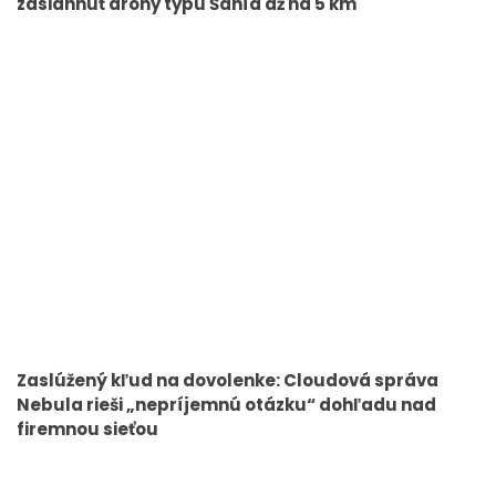
zasiahnuť drony typu Šahíd až na 5 km
Zaslúžený kľud na dovolenke: Cloudová správa
Nebula rieši „nepríjemnú otázku“ dohľadu nad
firemnou sieťou