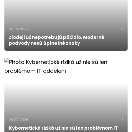
06.08.2026
0
Zlodeji už nepotrebujú páčidlo. Moderné
podvody nesú úplne iné znaky
29.07.2026
1
Kybernetické riziká už nie sú len problémom IT