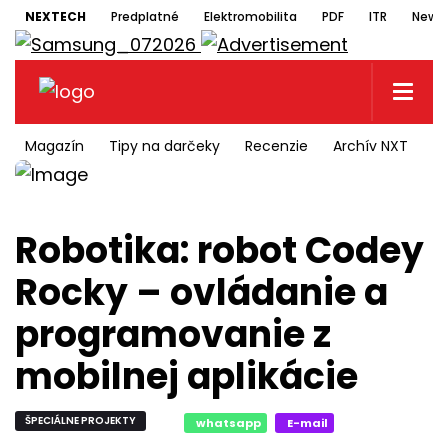
NEXTECH
Predplatné
Elektromobilita
PDF
ITR
Newsl
Magazín
Tipy na darčeky
Recenzie
Archív NXT
N
Robotika: robot Codey
Rocky – ovládanie a
programovanie z
mobilnej aplikácie
ŠPECIÁLNE PROJEKTY
whatsapp
E-mail