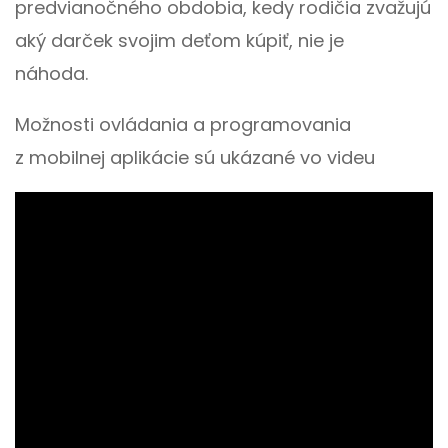
predvianočného obdobia, kedy rodičia zvažujú
aký darček svojim deťom kúpiť, nie je
náhoda.
Možnosti ovládania a programovania
z mobilnej aplikácie sú ukázané vo videu