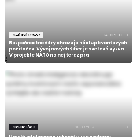
14.03.2018
0
TLAČOVÉ SPRÁVY
Bezpečnostné šifry ohrozuje nástup kvantových
počítačov. Vývoj nových šifier je svetová výzva.
V projekte NATO na nej teraz pra
)
08.03.2018
0
TECHNOLÓGIE
Umelá inteligencia rekonštruuje systémy