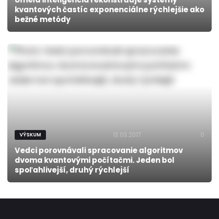
kvantových častíc exponenciálne rýchlejšie ako
bežné metódy
13.03.2017
0
VÝSKUM
Vedci porovnávali spracovanie algoritmov
dvoma kvantovými počítačmi. Jeden bol
spoľahlivejší, druhý rýchlejší