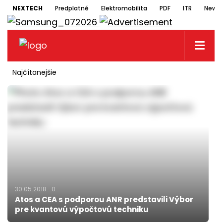
NEXTECH
Predplatné
Elektromobilita
PDF
ITR
Newsl
Najčítanejšie
30.05.2018
0
Atos a CEA s podporou ANR predstavili Výbor
pre kvantovú výpočtovú techniku