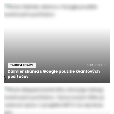
19.05.2018
0
TLAČOVÉ SPRÁVY
Daimler skúma s Google použitie kvantových
počítačov
)