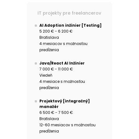
IT projekty pre freelancerov
AI Adoption inžinier [Testing]
5 200 € - 6 200 €
Bratislava
4 mesiacov s možnosťou
predĺženia
Java/React AI Inžinier
7 000 € - 11 000 €
Viedeň
4 mesiace s možnosťou
predĺženia
Projektový [integračný]
manažér
6 500 € - 7 500 €
Bratislava
12-60 mesiacov s možnosťou
predĺženia