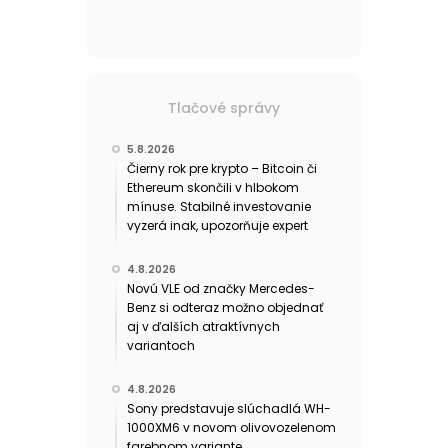
Tlačové správy
5.8.2026
Čierny rok pre krypto – Bitcoin či
Ethereum skončili v hlbokom
mínuse. Stabilné investovanie
vyzerá inak, upozorňuje expert
4.8.2026
Novú VLE od značky Mercedes-
Benz si odteraz možno objednať
aj v ďalších atraktívnych
variantoch
4.8.2026
Sony predstavuje slúchadlá WH-
1000XM6 v novom olivovozelenom
farebnom variante