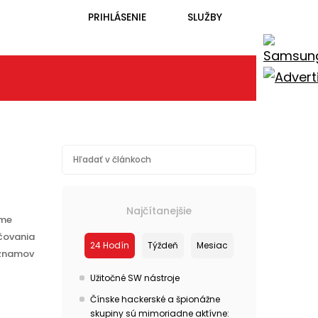
PRIHLÁSENIE
SLUŽBY
Najčítanejšie
eme
čovania
24 Hodín
Týždeň
Mesiac
oznamov
Užitočné SW nástroje
Čínske hackerské a špionážne
skupiny sú mimoriadne aktívne: