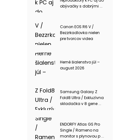
reproduktory k PC aj do
obývačky s dobrými ...
Canon EOS R6 V /
Bezzrkadlovka nielen
pre tvorcov videa
Herné šialenstvo júl –
august 2026
Samsung Galaxy Z
Fold8 Ultra / Exkluzívna
skladačka v 8 gene ...
ENDORFY Atlas GS Pro
Single / Rameno na
monitor s plynovou p ...