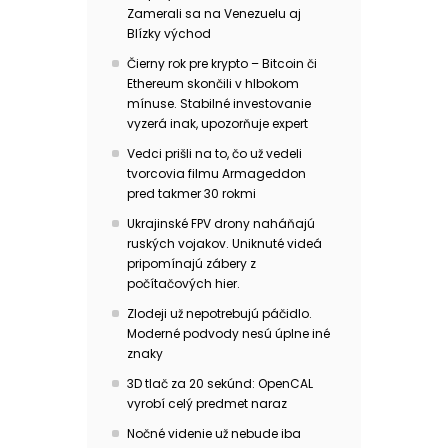
Zamerali sa na Venezuelu aj
Blízky východ
Čierny rok pre krypto – Bitcoin či
Ethereum skončili v hlbokom
mínuse. Stabilné investovanie
vyzerá inak, upozorňuje expert
Vedci prišli na to, čo už vedeli
tvorcovia filmu Armageddon
pred takmer 30 rokmi
Ukrajinské FPV drony naháňajú
ruských vojakov. Uniknuté videá
pripomínajú zábery z
počítačových hier.
Zlodeji už nepotrebujú páčidlo.
Moderné podvody nesú úplne iné
znaky
3D tlač za 20 sekúnd: OpenCAL
vyrobí celý predmet naraz
Nočné videnie už nebude iba