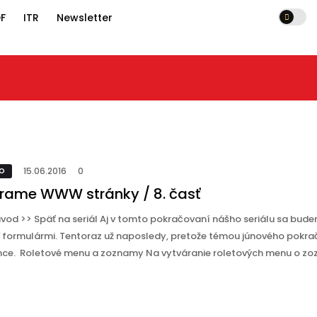
F
ITR
Newsletter
15.06.2016
0
ť
15.06.2016
0
TO
rame WWW stránky / 8. časť
úvod >> Späť na seriál Aj v tomto pokračovaní nášho seriálu sa bud
 formulármi. Tentoraz už naposledy, pretože témou júnového pokra
ce. Roletové menu a zoznamy Na vytváranie roletových menu o z