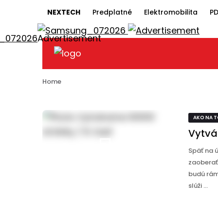
NEXTECH
Predplatné
Elektromobilita
PD
AKO NA TO
Vytvárame WWW stránky / 8. čas
Home
AKO NA 
Vytvá
Späť na 
zaoberať
budú rám
slúži ...