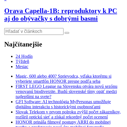
Orava Capella-1B: reproduktory k PC
aj do obývačky s dobrými basmi
Najčítanejšie
24 Hodín
Týždeň
Mesiac
Magic, 600 alebo 400? Sprievodca, vďaka ktorému si
vyberiete smartfón HONOR presne podľa seba
FIRST LEGO League na Slovensku otvára novú sezónu
venovanú biodiverzite. Budú slovenské tímy opäť medzi
najlepšími na svete?
GFI Software: AI technológia MyPersonas umožňuje
digitálnu interakciu s historickými osobnosťami
Slovak Telekom v prvom polroku zvýšil počet zákazníkov,
rozšíril optickú sieť a získal rekordný počet ocenení
HONOR prináša filmové postupy ARRI do mobilnej