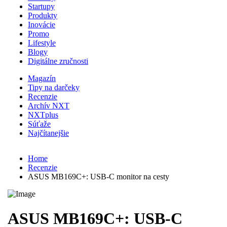
Startupy
Produkty
Inovácie
Promo
Lifestyle
Blogy
Digitálne zručnosti
Magazín
Tipy na darčeky
Recenzie
Archív NXT
NXTplus
Súťaže
Najčítanejšie
Home
Recenzie
ASUS MB169C+: USB-C monitor na cesty
ASUS MB169C+: USB-C