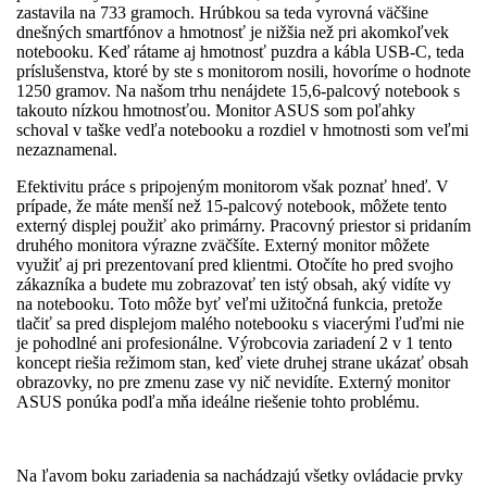
zastavila na 733 gramoch. Hrúbkou sa teda vyrovná väčšine
dnešných smartfónov a hmotnosť je nižšia než pri akomkoľvek
notebooku. Keď rátame aj hmotnosť puzdra a kábla USB-C, teda
príslušenstva, ktoré by ste s monitorom nosili, hovoríme o hodnote
1250 gramov. Na našom trhu nenájdete 15,6-palcový notebook s
takouto nízkou hmotnosťou. Monitor ASUS som poľahky
schoval v taške vedľa notebooku a rozdiel v hmotnosti som veľmi
nezaznamenal.
Efektivitu práce s pripojeným monitorom však poznať hneď. V
prípade, že máte menší než 15-palcový notebook, môžete tento
externý displej použiť ako primárny. Pracovný priestor si pridaním
druhého monitora výrazne zväčšíte. Externý monitor môžete
využiť aj pri prezentovaní pred klientmi. Otočíte ho pred svojho
zákazníka a budete mu zobrazovať ten istý obsah, aký vidíte vy
na notebooku. Toto môže byť veľmi užitočná funkcia, pretože
tlačiť sa pred displejom malého notebooku s viacerými ľuďmi nie
je pohodlné ani profesionálne. Výrobcovia zariadení 2 v 1 tento
koncept riešia režimom stan, keď viete druhej strane ukázať obsah
obrazovky, no pre zmenu zase vy nič nevidíte. Externý monitor
ASUS ponúka podľa mňa ideálne riešenie tohto problému.
Na ľavom boku zariadenia sa nachádzajú všetky ovládacie prvky