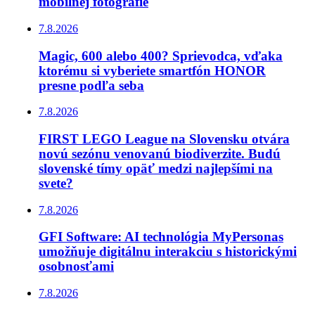
mobilnej fotografie
7.8.2026
Magic, 600 alebo 400? Sprievodca, vďaka
ktorému si vyberiete smartfón HONOR
presne podľa seba
7.8.2026
FIRST LEGO League na Slovensku otvára
novú sezónu venovanú biodiverzite. Budú
slovenské tímy opäť medzi najlepšími na
svete?
7.8.2026
GFI Software: AI technológia MyPersonas
umožňuje digitálnu interakciu s historickými
osobnosťami
7.8.2026