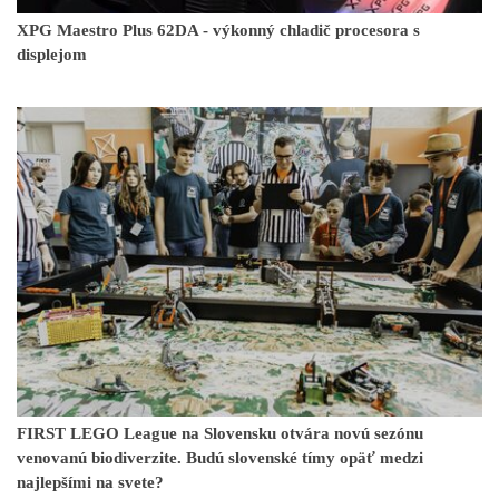
XPG Maestro Plus 62DA - výkonný chladič procesora s
displejom
FIRST LEGO League na Slovensku otvára novú sezónu
venovanú biodiverzite. Budú slovenské tímy opäť medzi
najlepšími na svete?