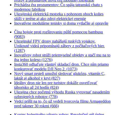
tvorby a predstavuje novú éru mobilnej fotografie
Prichádza éra prozumentov: Čo spája tatranskú chatu s
modernou fabrikou
Ukrajinská elektrická motorka s pohonom oboch kolies
slúži v teréne aj ako zdroj elektrickej energie
Inovatívne modulárne tenisky si doma vytlačíte aj opravíte
Čína bojuje proti rozširovaniu púští pomocou bambusu
(9083)
Ukrajinské FPV drony naháňajú ruských vojakov.
Uniknuté videá pripomínajú zábery z počítačových hier.
(1287)
Inovatívny robot stráži priemyselné objekty a stačí mu na to
iba jedno koleso (1276)
Insta360 odhaľuje vlastný skladací dron. Chce ním priamo
konkurovať modelu DJI Neo 2. (1073)
Nový smart prsteň umožní sledovať glukózu, vitamín C,
laktát aj alkohol v krvi (827)
Ideálny dron nie len pre turistov dokáže osvetľovať
táborisko až 24 hodín (824)
Ukrajina chce početnú výhodu Ruska vyrovnať nasadením
ozbrojených robotov (778)
Vedci prišli na to, čo už vedeli tvorcovia filmu Armageddon
pred takmer 30 rokmi (666)
Koniec bolestivého vŕtania zubov. Revolučný gél úplne