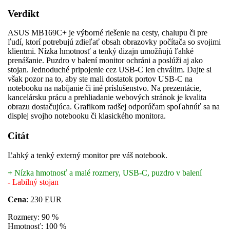
Verdikt
ASUS MB169C+ je výborné riešenie na cesty, chalupu či pre
ľudí, ktorí potrebujú zdieľať obsah obrazovky počítača so svojimi
klientmi. Nízka hmotnosť a tenký dizajn umožňujú ľahké
prenášanie. Puzdro v balení monitor ochráni a poslúži aj ako
stojan. Jednoduché pripojenie cez USB-C len chválim. Dajte si
však pozor na to, aby ste mali dostatok portov USB-C na
notebooku na nabíjanie či iné príslušenstvo. Na prezentácie,
kancelársku prácu a prehliadanie webových stránok je kvalita
obrazu dostačujúca. Grafikom radšej odporúčam spoľahnúť sa na
displej svojho notebooku či klasického monitora.
Citát
Ľahký a tenký externý monitor pre váš notebook.
+
Nízka hmotnosť a malé rozmery, USB-C, puzdro v balení
-
Labilný stojan
Cena
: 230 EUR
Rozmery: 90 %
Hmotnosť: 100 %