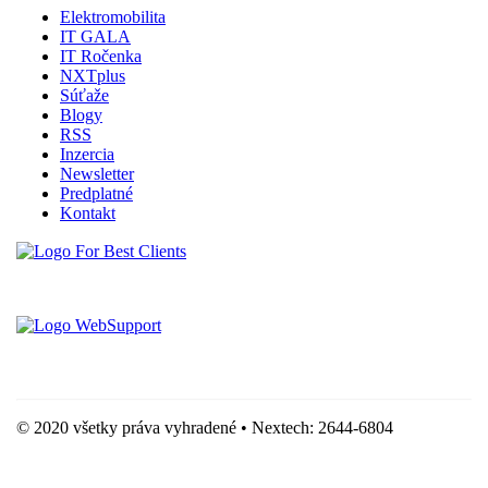
Elektromobilita
IT GALA
IT Ročenka
NXTplus
Súťaže
Blogy
RSS
Inzercia
Newsletter
Predplatné
Kontakt
Vytvorené spoločnosťou For Best Clients, s.r.o.
Hostingove služby poskytuje spoločnosť WebSupport, s.r.o.
© 2020 všetky práva vyhradené • Nextech: 2644-6804