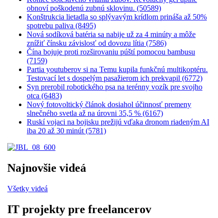
obnoví poškodenú zubnú sklovinu. (50589)
Konštrukcia lietadla so splývavým krídlom prináša až 50%
spotrebu paliva (8495)
Nová sodíková batéria sa nabije už za 4 minúty a môže
znížiť čínsku závislosť od dovozu lítia (7586)
Čína bojuje proti rozširovaniu púští pomocou bambusu
(7159)
Partia youtuberov si na Temu kupila funkčnú multikoptéru.
Testovací let s dospelým pasažierom ich prekvapil (6772)
Syn prerobil robotického psa na terénny vozík pre svojho
otca (6483)
Nový fotovoltický článok dosiahol účinnosť premeny
slnečného svetla až na úrovni 35,5 % (6167)
Ruskí vojaci na bojisku prežijú vďaka dronom riadeným AI
iba 20 až 30 minút (5781)
Najnovšie videá
Všetky videá
IT projekty pre freelancerov