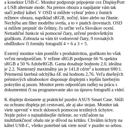
a konektor USB-C. Monitor podporuje pripojenie cez DisplayPort
a USB alternate mode. Na prenos obrazu a napájanie vám tak
stačí jediný kábel. V OSD si môžete vybrať jeden z ôsmich
režimov obrazu, napríklad sRGB, nočný, kino alebo na čítanie.
Nechýba ani filter modrého svetla, a to v piatich úrovniach. OSD
si môžete prepnúť do češtiny, čo určite veľa Slovákov ocení.
Netradičné funkcie sú pomocné čiary, určené predovšetkým
grafikom. Zobrazia sa vám tri vodorovné čiary, 9 rovnakých
obdĺžnikov či formáty fotografií 4 × 6 a 3 × 5.
Externý monitor vám pomôže s produktivitou, grafikom ho však
veľmi neodporúčam. V režime sRGB podporuje 66 % spektra
sRGB a 50 % AdobeRGB. Gama dosahuje hodnotu 2.0, ideálna
2
je 2.2. Nameraný maximálny jas je 141,8 cd/m
a kontrast 690:1.
Priemerná farebná odchýlka δE má hodnotu 2,76. Veľa dnešných
prémiových ultrabookov disponuje displejmi s lepším farebným
pokrytím aj jasom. Monitor preto odporúčam radšej na prácu s
dokumentmi či na programovanie ako na úpravu fotografií a videí.
K displeju dostanete aj praktické puzdro ASUS Smart Case. Slúži
na ochranu displeja pri cestovaní, ale aj ako stojan. Monitor tak
viete upevniť v troch sklonoch pomocou textilných úchytov.
Nejde práve o najstabilnejšie riešenie, no vzhľadom na
multifunkčnosť obalu nie je dôvod na kritiku. Chválim úchyty na
kábel USB-C, všetko potrebné tak viete nosiť v puzdre so sebou.