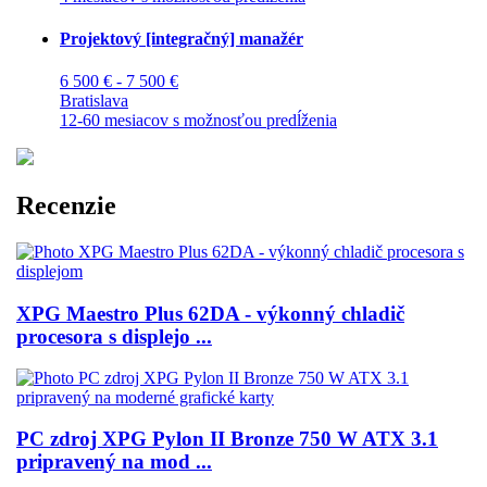
Projektový [integračný] manažér
6 500 € - 7 500 €
Bratislava
12-60 mesiacov s možnosťou predĺženia
Recenzie
XPG Maestro Plus 62DA - výkonný chladič
procesora s displejo ...
PC zdroj XPG Pylon II Bronze 750 W ATX 3.1
pripravený na mod ...