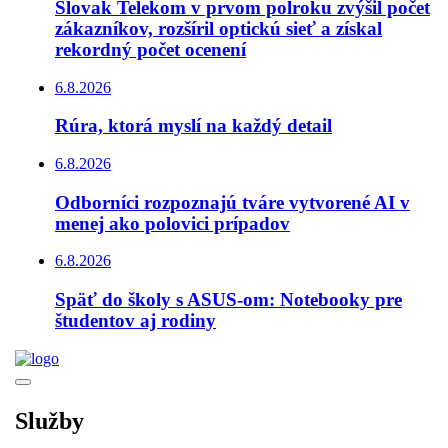
Slovak Telekom v prvom polroku zvýšil počet
zákazníkov, rozšíril optickú sieť a získal
rekordný počet ocenení
6.8.2026
Rúra, ktorá myslí na každý detail
6.8.2026
Odborníci rozpoznajú tváre vytvorené AI v
menej ako polovici prípadov
6.8.2026
Späť do školy s ASUS-om: Notebooky pre
študentov aj rodiny
Služby