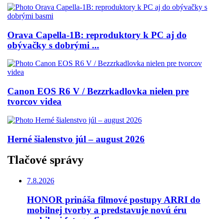
Orava Capella-1B: reproduktory k PC aj do
obývačky s dobrými ...
Canon EOS R6 V / Bezzrkadlovka nielen pre
tvorcov videa
Herné šialenstvo júl – august 2026
Tlačové správy
7.8.2026
HONOR prináša filmové postupy ARRI do
mobilnej tvorby a predstavuje novú éru