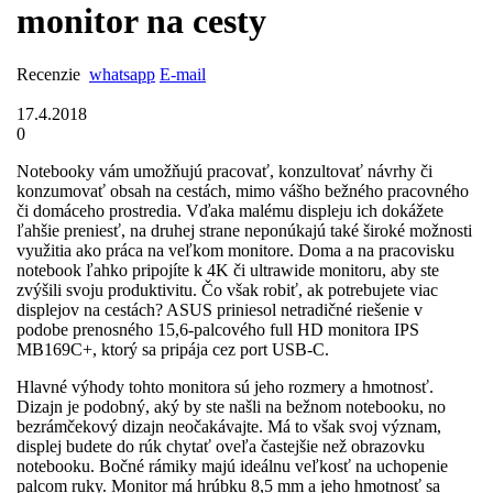
monitor na cesty
Recenzie
whatsapp
E-mail
17.4.2018
0
Notebooky vám umožňujú pracovať, konzultovať návrhy či
konzumovať obsah na cestách, mimo vášho bežného pracovného
či domáceho prostredia. Vďaka malému displeju ich dokážete
ľahšie preniesť, na druhej strane neponúkajú také široké možnosti
využitia ako práca na veľkom monitore. Doma a na pracovisku
notebook ľahko pripojíte k 4K či ultrawide monitoru, aby ste
zvýšili svoju produktivitu. Čo však robiť, ak potrebujete viac
displejov na cestách? ASUS priniesol netradičné riešenie v
podobe prenosného 15,6-palcového full HD monitora IPS
MB169C+, ktorý sa pripája cez port USB-C.
Hlavné výhody tohto monitora sú jeho rozmery a hmotnosť.
Dizajn je podobný, aký by ste našli na bežnom notebooku, no
bezrámčekový dizajn neočakávajte. Má to však svoj význam,
displej budete do rúk chytať oveľa častejšie než obrazovku
notebooku. Bočné rámiky majú ideálnu veľkosť na uchopenie
palcom ruky. Monitor má hrúbku 8,5 mm a jeho hmotnosť sa