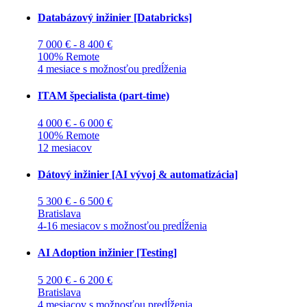
Databázový inžinier [Databricks]
7 000 € - 8 400 €
100% Remote
4 mesiace s možnosťou predĺženia
ITAM špecialista (part-time)
4 000 € - 6 000 €
100% Remote
12 mesiacov
Dátový inžinier [AI vývoj & automatizácia]
5 300 € - 6 500 €
Bratislava
4-16 mesiacov s možnosťou predĺženia
AI Adoption inžinier [Testing]
5 200 € - 6 200 €
Bratislava
4 mesiacov s možnosťou predĺženia