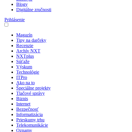
Blogy
Digitálne zručnosti
Prihlásenie
Magazín
Tipy na darčeky
Recenzie
Archív NXT
NXTplus
Súťaže
Výskum
Technológie
ITPro
Ako na to
Špeciálne projekty
Tlačové správy
Biznis
Internet
Bezpečnosť
Informatizácia
Prieskumy trhu
Telekomunikácie
Oznamy