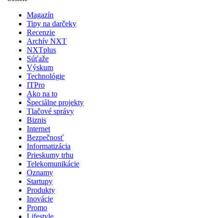
Magazín
Tipy na darčeky
Recenzie
Archív NXT
NXTplus
Súťaže
Výskum
Technológie
ITPro
Ako na to
Špeciálne projekty
Tlačové správy
Biznis
Internet
Bezpečnosť
Informatizácia
Prieskumy trhu
Telekomunikácie
Oznamy
Startupy
Produkty
Inovácie
Promo
Lifestyle