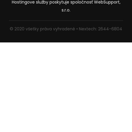
Hostingove služby poskytuje spoločnosť WebSupport,
s.r.o.
© 2020 všetky práva vyhradené • Nextech: 2644-6804