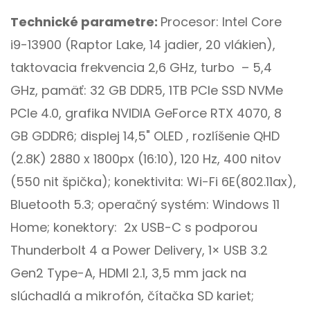
Technické parametre:
Procesor: Intel Core
i9-13900 (Raptor Lake, 14 jadier, 20 vlákien),
taktovacia frekvencia 2,6 GHz, turbo – 5,4
GHz, pamäť: 32 GB DDR5, 1TB PCIe SSD NVMe
PCIe 4.0, grafika NVIDIA GeForce RTX 4070, 8
GB GDDR6; displej 14,5" OLED , rozlíšenie QHD
(2.8K) 2880 x 1800px (16:10), 120 Hz, 400 nitov
(550 nit špička); konektivita: Wi-Fi 6E(802.11ax),
Bluetooth 5.3; operačný systém: Windows 11
Home; konektory: 2x USB-C s podporou
Thunderbolt 4 a Power Delivery, 1× USB 3.2
Gen2 Type-A, HDMI 2.1, 3,5 mm jack na
slúchadlá a mikrofón, čítačka SD kariet;