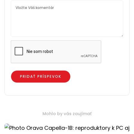
Mohlo by vás zaujímať