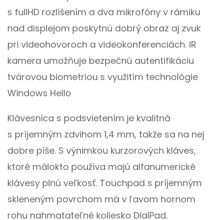
s fullHD rozlíšením a dva mikrofóny v rámiku
nad displejom poskytnú dobrý obraz aj zvuk
pri videohovoroch a videokonferenciách. IR
kamera umožňuje bezpečnú autentifikáciu
tvárovou biometriou s využitím technológie
Windows Hello
Klávesnica s podsvietením je kvalitná
s príjemným zdvihom 1,4 mm, takže sa na nej
dobre píše. S výnimkou kurzorových kláves,
ktoré málokto používa majú alfanumerické
klávesy plnú veľkosť. Touchpad s príjemným
skleneným povrchom má v ľavom hornom
rohu nahmatateľné koliesko DialPad.