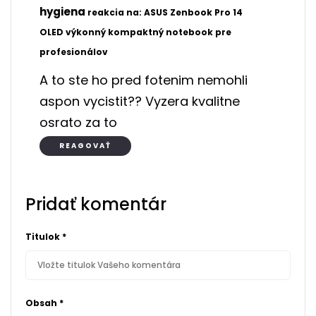
hygiena
reakcia na: ASUS Zenbook Pro 14
8.1.2024
OLED výkonný kompaktný notebook pre
23:01
profesionálov
A to ste ho pred fotenim nemohli
aspon vycistit?? Vyzera kvalitne
osrato za to
REAGOVAŤ
Pridať komentár
Titulok
*
Obsah
*