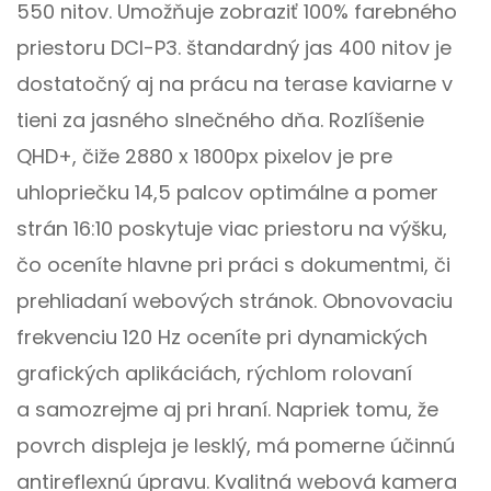
550 nitov. Umožňuje zobraziť 100% farebného
priestoru DCI-P3. štandardný jas 400 nitov je
dostatočný aj na prácu na terase kaviarne v
tieni za jasného slnečného dňa. Rozlíšenie
QHD+, čiže 2880 x 1800px pixelov je pre
uhlopriečku 14,5 palcov optimálne a pomer
strán 16:10 poskytuje viac priestoru na výšku,
čo oceníte hlavne pri práci s dokumentmi, či
prehliadaní webových stránok. Obnovovaciu
frekvenciu 120 Hz oceníte pri dynamických
grafických aplikáciách, rýchlom rolovaní
a samozrejme aj pri hraní. Napriek tomu, že
povrch displeja je lesklý, má pomerne účinnú
antireflexnú úpravu. Kvalitná webová kamera