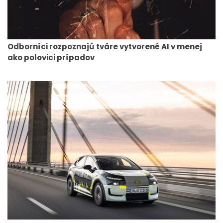
Odborníci rozpoznajú tváre vytvorené AI v menej
ako polovici prípadov