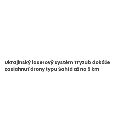
Ukrajinský laserový systém Tryzub dokáže
zasiahnuť drony typu Šahíd až na 5 km