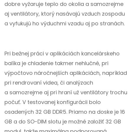
dobre vyžaruje teplo do okolia a samozrejme
aj ventilátory, ktorý nasávajú vzduch zospodu
a vyfukujú ho výduchmi vzadu aj po stranách.
Pri bežnej práci v aplikáciách kancelárskeho
balíka je chladenie takmer nehlučné, pri
výpočtovo náročnejších aplikáciách, napríklad
pri rendrovaní videa, či analýzach
a samozrejme aj pri hraní už ventilátory trochu
počuť. V testovanej konfigurácii bolo
osadených 32 GB DDR5. Priamo na doske je 16
GB a do SO-DIM slotu je možné založiť 32 GB
modul, takže maximálna podporovaná