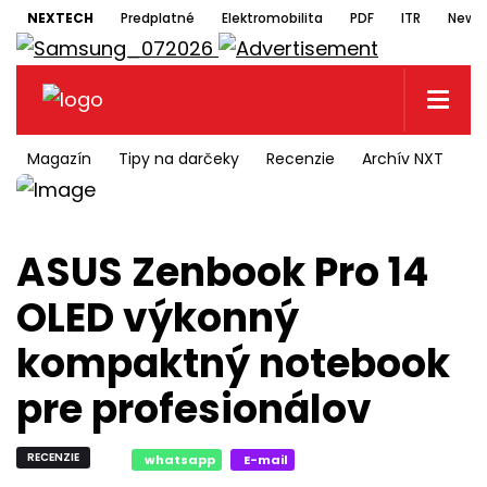
NEXTECH
Predplatné
Elektromobilita
PDF
ITR
Newsl
Magazín
Tipy na darčeky
Recenzie
Archív NXT
N
ASUS Zenbook Pro 14
OLED výkonný
kompaktný notebook
pre profesionálov
RECENZIE
whatsapp
E-mail