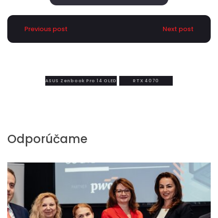
Previous post
Next post
ASUS Zenbook Pro 14 OLED
RTX 4070
Odporúčame