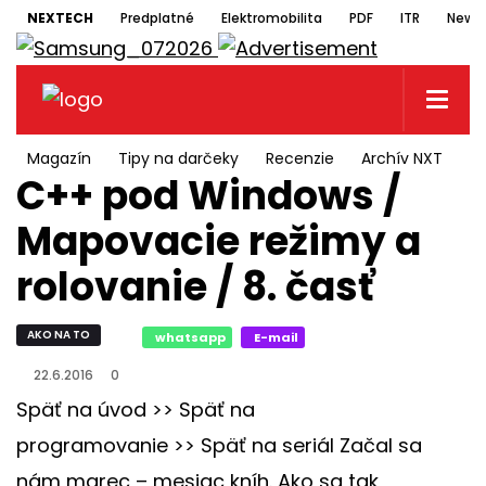
NEXTECH
Predplatné
Elektromobilita
PDF
ITR
Newsl
Magazín
Tipy na darčeky
Recenzie
Archív NXT
N
C++ pod Windows /
Mapovacie režimy a
rolovanie / 8. časť
AKO NA TO
whatsapp
E-mail
22.6.2016
0
Späť na úvod >> Späť na
programovanie >> Späť na seriál Začal sa
nám marec – mesiac kníh. Ako sa tak