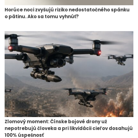
Horúce noci zvyšujú riziko nedostatočného spánku
o pätinu. Ako sa tomu vyhnúť?
Zlomový moment: Čínske bojové drony už
nepotrebujú človeka a pri likvidácii cieľov dosahujú
100% úspešnosť