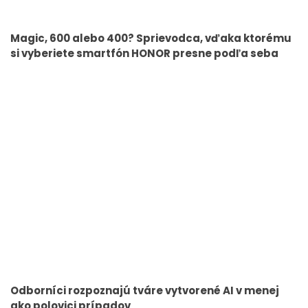
Magic, 600 alebo 400? Sprievodca, vďaka ktorému
si vyberiete smartfón HONOR presne podľa seba
Odborníci rozpoznajú tváre vytvorené AI v menej
ako polovici prípadov