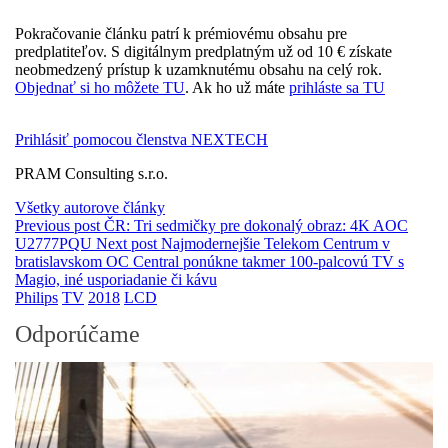
Pokračovanie článku patrí k prémiovému obsahu pre
predplatiteľov. S digitálnym predplatným už od 10 € získate
neobmedzený prístup k uzamknutému obsahu na celý rok.
Objednať si ho môžete TU
. Ak ho už máte
prihláste sa TU
Prihlásiť pomocou členstva NEXTECH
PRAM Consulting s.r.o.
Všetky autorove články
Previous post
ČR: Tri sedmičky pre dokonalý obraz: 4K AOC
U2777PQU
Next post
Najmodernejšie Telekom Centrum v
bratislavskom OC Central ponúkne takmer 100-palcovú TV s
Magio, iné usporiadanie či kávu
Philips
TV
2018
LCD
Odporúčame