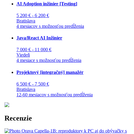
AI Adoption inžinier [Testing]
5 200 € - 6 200 €
Bratislava
4 mesiacov s možnosťou predĺženia
Java/React AI Inžinier
7 000 € - 11 000 €
Viedeň
4 mesiace s možnosťou predĺženia
Projektový [integračný] manažér
6 500 € - 7 500 €
Bratislava
12-60 mesiacov s možnosťou predĺženia
Recenzie