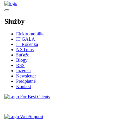
Služby
Elektromobilita
IT GALA
IT Ročenka
NXTplus
Súťaže
Blogy
RSS
Inzercia
Newsletter
Predplatné
Kontakt
Vytvorené spoločnosťou For Best Clients, s.r.o.
Hostingove služby poskytuje spoločnosť WebSupport, s.r.o.