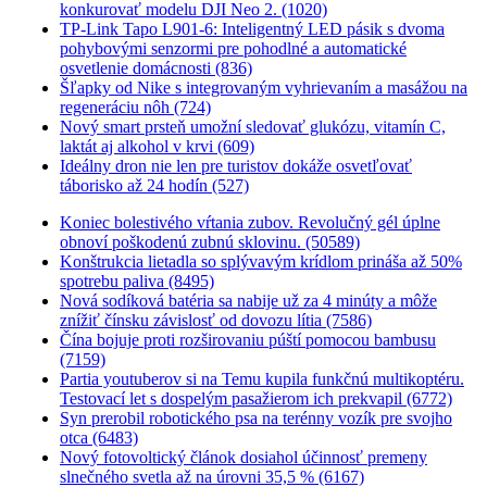
konkurovať modelu DJI Neo 2. (1020)
TP-Link Tapo L901-6: Inteligentný LED pásik s dvoma
pohybovými senzormi pre pohodlné a automatické
osvetlenie domácnosti (836)
Šľapky od Nike s integrovaným vyhrievaním a masážou na
regeneráciu nôh (724)
Nový smart prsteň umožní sledovať glukózu, vitamín C,
laktát aj alkohol v krvi (609)
Ideálny dron nie len pre turistov dokáže osvetľovať
táborisko až 24 hodín (527)
Koniec bolestivého vŕtania zubov. Revolučný gél úplne
obnoví poškodenú zubnú sklovinu. (50589)
Konštrukcia lietadla so splývavým krídlom prináša až 50%
spotrebu paliva (8495)
Nová sodíková batéria sa nabije už za 4 minúty a môže
znížiť čínsku závislosť od dovozu lítia (7586)
Čína bojuje proti rozširovaniu púští pomocou bambusu
(7159)
Partia youtuberov si na Temu kupila funkčnú multikoptéru.
Testovací let s dospelým pasažierom ich prekvapil (6772)
Syn prerobil robotického psa na terénny vozík pre svojho
otca (6483)
Nový fotovoltický článok dosiahol účinnosť premeny
slnečného svetla až na úrovni 35,5 % (6167)