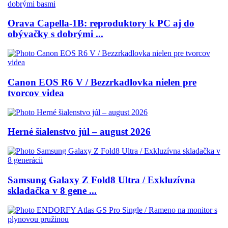
Orava Capella-1B: reproduktory k PC aj do
obývačky s dobrými ...
Canon EOS R6 V / Bezzrkadlovka nielen pre
tvorcov videa
Herné šialenstvo júl – august 2026
Samsung Galaxy Z Fold8 Ultra / Exkluzívna
skladačka v 8 gene ...