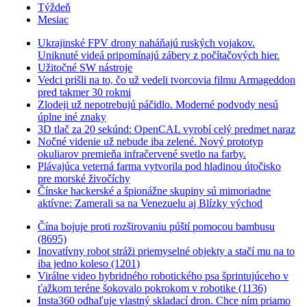
Týždeň
Mesiac
Ukrajinské FPV drony naháňajú ruských vojakov.
Uniknuté videá pripomínajú zábery z počítačových hier.
Užitočné SW nástroje
Vedci prišli na to, čo už vedeli tvorcovia filmu Armageddon
pred takmer 30 rokmi
Zlodeji už nepotrebujú páčidlo. Moderné podvody nesú
úplne iné znaky
3D tlač za 20 sekúnd: OpenCAL vyrobí celý predmet naraz
Nočné videnie už nebude iba zelené. Nový prototyp
okuliarov premieňa infračervené svetlo na farby.
Plávajúca veterná farma vytvorila pod hladinou útočisko
pre morské živočíchy
Čínske hackerské a špionážne skupiny sú mimoriadne
aktívne: Zamerali sa na Venezuelu aj Blízky východ
Čína bojuje proti rozširovaniu púští pomocou bambusu
(8695)
Inovatívny robot stráži priemyselné objekty a stačí mu na to
iba jedno koleso (1201)
Virálne video hybridného robotického psa šprintujúceho v
ťažkom teréne šokovalo pokrokom v robotike (1136)
Insta360 odhaľuje vlastný skladací dron. Chce ním priamo