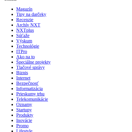
Magazín
Tipy na darčeky
Recenzie
Archív NXT
NXTplus
Súťaže
Výskum
Technológie
ITPro
Ako na to
Špeciálne projekty
Tlačové správy
Biznis
Internet
Bezpečnosť
Informatizácia
Prieskumy trhu
Telekomunikácie
Oznamy
Startupy
Produkty
Inovácie
Promo
Lifestyle