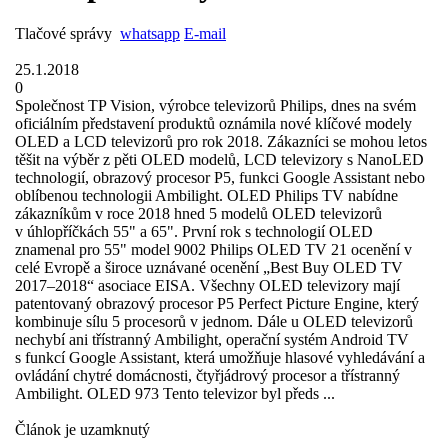
Tlačové správy
whatsapp
E-mail
25.1.2018
0
Společnost TP Vision, výrobce televizorů Philips, dnes na svém
oficiálním představení produktů oznámila nové klíčové modely
OLED a LCD televizorů pro rok 2018. Zákazníci se mohou letos
těšit na výběr z pěti OLED modelů, LCD televizory s NanoLED
technologií, obrazový procesor P5, funkci Google Assistant nebo
oblíbenou technologii Ambilight. OLED Philips TV nabídne
zákazníkům v roce 2018 hned 5 modelů OLED televizorů
v úhlopříčkách 55" a 65". První rok s technologií OLED
znamenal pro 55" model 9002 Philips OLED TV 21 ocenění v
celé Evropě a široce uznávané ocenění „Best Buy OLED TV
2017–2018“ asociace EISA. Všechny OLED televizory mají
patentovaný obrazový procesor P5 Perfect Picture Engine, který
kombinuje sílu 5 procesorů v jednom. Dále u OLED televizorů
nechybí ani třístranný Ambilight, operační systém Android TV
s funkcí Google Assistant, která umožňuje hlasové vyhledávání a
ovládání chytré domácnosti, čtyřjádrový procesor a třístranný
Ambilight. OLED 973 Tento televizor byl předs ...
Článok je uzamknutý