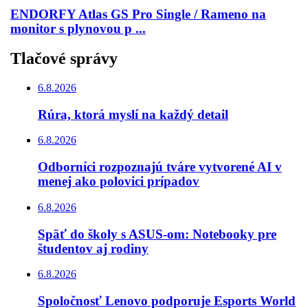
ENDORFY Atlas GS Pro Single / Rameno na
monitor s plynovou p ...
Tlačové správy
6.8.2026
Rúra, ktorá myslí na každý detail
6.8.2026
Odborníci rozpoznajú tváre vytvorené AI v
menej ako polovici prípadov
6.8.2026
Späť do školy s ASUS-om: Notebooky pre
študentov aj rodiny
6.8.2026
Spoločnosť Lenovo podporuje Esports World