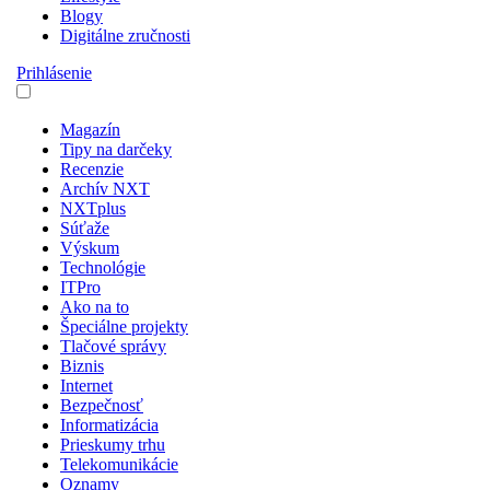
Blogy
Digitálne zručnosti
Prihlásenie
Magazín
Tipy na darčeky
Recenzie
Archív NXT
NXTplus
Súťaže
Výskum
Technológie
ITPro
Ako na to
Špeciálne projekty
Tlačové správy
Biznis
Internet
Bezpečnosť
Informatizácia
Prieskumy trhu
Telekomunikácie
Oznamy