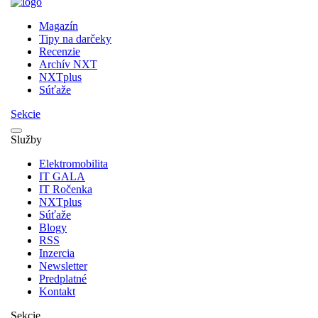
Magazín
Tipy na darčeky
Recenzie
Archív NXT
NXTplus
Súťaže
Sekcie
Služby
Elektromobilita
IT GALA
IT Ročenka
NXTplus
Súťaže
Blogy
RSS
Inzercia
Newsletter
Predplatné
Kontakt
Sekcie