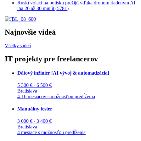
Ruskí vojaci na bojisku prežijú vďaka dronom riadeným AI
iba 20 až 30 minút (5781)
Najnovšie videá
Všetky videá
IT projekty pre freelancerov
Dátový inžinier [AI vývoj & automatizácia]
5 300 € - 6 500 €
Bratislava
4-16 mesiacov s možnosťou predĺženia
Manuálny tester
3 000 € - 3 400 €
Bratislava
4 mesiace s možnosťou predĺženia