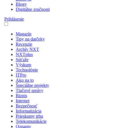
Blogy
Digitálne zručnosti
Prihlásenie
Magazín
Tipy na darčeky
Recenzie
Archív NXT
NXTplus
Súťaže
Výskum
Technológie
ITPro
Ako na to
Špeciálne projekty
Tlačové správy
Biznis
Internet
Bezpečnosť
Informatizácia
Prieskumy trhu
Telekomunikácie
Oznamy