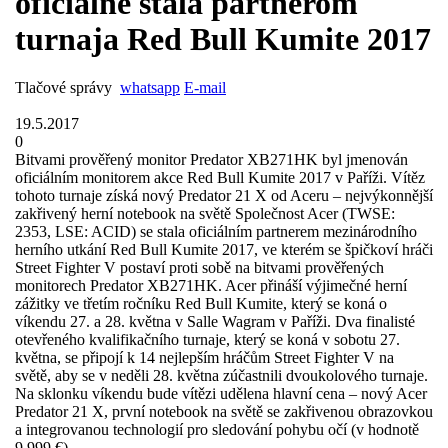
oficiálne stala partnerom
turnaja Red Bull Kumite 2017
Tlačové správy
whatsapp
E-mail
19.5.2017
0
Bitvami prověřený monitor Predator XB271HK byl jmenován
oficiálním monitorem akce Red Bull Kumite 2017 v Paříži. Vítěz
tohoto turnaje získá nový Predator 21 X od Aceru – nejvýkonnější
zakřivený herní notebook na světě Společnost Acer (TWSE:
2353, LSE: ACID) se stala oficiálním partnerem mezinárodního
herního utkání Red Bull Kumite 2017, ve kterém se špičkoví hráči
Street Fighter V postaví proti sobě na bitvami prověřených
monitorech Predator XB271HK. Acer přináší výjimečné herní
zážitky ve třetím ročníku Red Bull Kumite, který se koná o
víkendu 27. a 28. května v Salle Wagram v Paříži. Dva finalisté
otevřeného kvalifikačního turnaje, který se koná v sobotu 27.
května, se připojí k 14 nejlepším hráčům Street Fighter V na
světě, aby se v neděli 28. května zúčastnili dvoukolového turnaje.
Na sklonku víkendu bude vítězi udělena hlavní cena – nový Acer
Predator 21 X, první notebook na světě se zakřivenou obrazovkou
a integrovanou technologií pro sledování pohybu očí (v hodnotě
9 999 €). ...