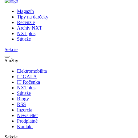
Magazín
Tipy na darčeky
Recenzie
Archív NXT
NXTplus
Súťaže
Sekcie
Služby
Elektromobilita
IT GALA
IT Ročenka
NXTplus
Súťaže
Blogy
RSS
Inzercia
Newsletter
Predplatné
Kontakt
Sekcie