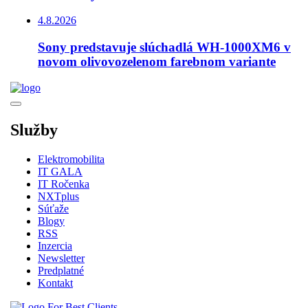
4.8.2026
Sony predstavuje slúchadlá WH-1000XM6 v
novom olivovozelenom farebnom variante
Služby
Elektromobilita
IT GALA
IT Ročenka
NXTplus
Súťaže
Blogy
RSS
Inzercia
Newsletter
Predplatné
Kontakt