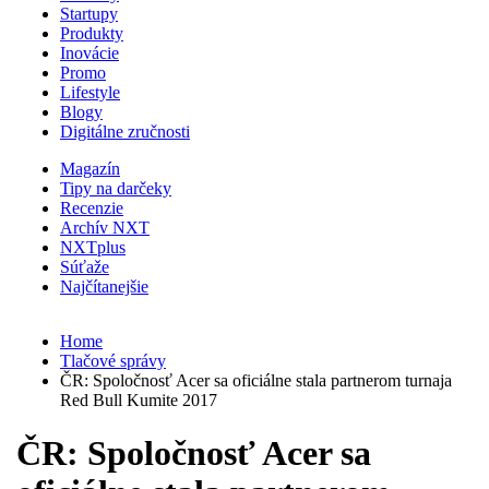
Startupy
Produkty
Inovácie
Promo
Lifestyle
Blogy
Digitálne zručnosti
Magazín
Tipy na darčeky
Recenzie
Archív NXT
NXTplus
Súťaže
Najčítanejšie
Home
Tlačové správy
ČR: Spoločnosť Acer sa oficiálne stala partnerom turnaja
Red Bull Kumite 2017
ČR: Spoločnosť Acer sa