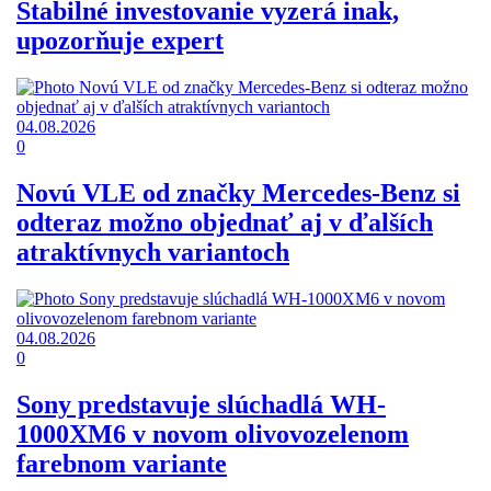
Stabilné investovanie vyzerá inak,
upozorňuje expert
04.08.2026
0
Novú VLE od značky Mercedes-Benz si
odteraz možno objednať aj v ďalších
atraktívnych variantoch
04.08.2026
0
Sony predstavuje slúchadlá WH-
1000XM6 v novom olivovozelenom
farebnom variante