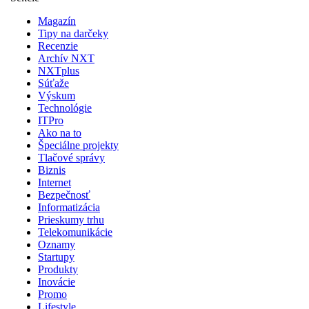
Magazín
Tipy na darčeky
Recenzie
Archív NXT
NXTplus
Súťaže
Výskum
Technológie
ITPro
Ako na to
Špeciálne projekty
Tlačové správy
Biznis
Internet
Bezpečnosť
Informatizácia
Prieskumy trhu
Telekomunikácie
Oznamy
Startupy
Produkty
Inovácie
Promo
Lifestyle