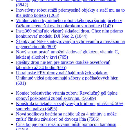
(8842)
Inovatívny robot stráži priemyselné objekty a stačí mu na to
iba jedno koleso (1263)
Virálne video hybridného robotického psa šprintujúceho v
ťažkom teréne šokovalo pokrokom v robotike (1147)
Insta360 odhaľuje vlastný skladací dron. Chce ním priamo
konkurovať modelu DJI Neo 2. (1044)
Šľapky od Nike s integrovaným vyhrievaním a masážou na
regeneráciu nôh (809)
Nový smart prsteň umožní sledovať glukózu, vitamín C,
laktát aj alkohol v krvi (765)
Ideálny dron nie len pre turistov dokáže osvetľovať
táborisko až 24 hodín (695)
Ukrajinské FPV drony naháňajú ruských vojakov.
Uniknuté videá pripomínajú zábery z počítačových hier.
(601)
Koniec bolestivého vŕtania zubov. Revolučný gél úplne
obnoví poškodenú zubnú sklovinu. (50589)
Konštrukcia lietadla so splývavým krídlom prináša až 50%
spotrebu paliva (8495)
Nová sodíková batéria sa nabije už za 4 minúty a môže
znížiť čínsku závislosť od dovozu lítia (7586)
Čína bojuje proti rozširovaniu púští pomocou bambusu
(7159)