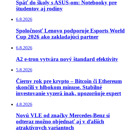
Späť do školy s ASUS-om: Notebooky pre
študentov aj rodiny
6.8.2026
Spoločnosť Lenovo podporuje Esports World
Cup 2026 ako zakladajúci partner
6.8.2026
A2 e-tron vytvára nový štandard efektivity
5.8.2026
Čierny rok pre krypto – Bitcoin či Ethereum
skončili v hlbokom mínuse. Stabilné
investovanie vyzerá inak, upozorňuje expert
4.8.2026
Novú VLE od značky Mercedes-Benz si
odteraz možno objednať aj v ďalších
atraktívnych variantoch