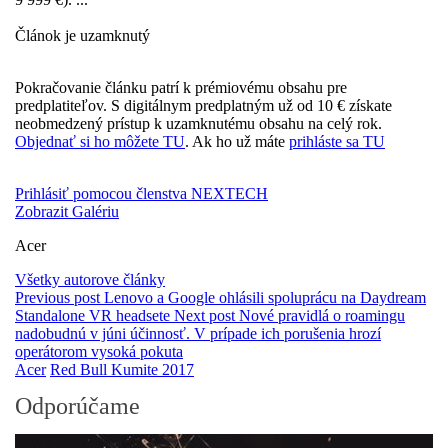
Článok je uzamknutý
Pokračovanie článku patrí k prémiovému obsahu pre
predplatiteľov. S digitálnym predplatným už od 10 € získate
neobmedzený prístup k uzamknutému obsahu na celý rok.
Objednať si ho môžete TU
. Ak ho už máte
prihláste sa TU
Prihlásiť pomocou členstva NEXTECH
Zobrazit Galériu
Acer
Všetky autorove články
Previous post
Lenovo a Google ohlásili spoluprácu na Daydream
Standalone VR headsete
Next post
Nové pravidlá o roamingu
nadobudnú v júni účinnosť. V prípade ich porušenia hrozí
operátorom vysoká pokuta
Acer
Red Bull Kumite 2017
Odporúčame