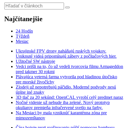
Najčítanejšie
24 Hodín
Týždeň
Mesiac
Ukrajinské FPV drony naháňajú ruských vojakov.
Uniknuté videá pripomínajú zábery z počítačových hier.
Užitočné SW nástroje
Vedci prišli na to, čo už vedeli tvorcovia filmu Armageddon
pred takmer 30 rokmi
Plávajúca veterná farma vytvorila pod hladinou útočisko
pre morské živočíchy
Zlodeji už nepotrebujú páčidlo. Moderné podvody nesú
úplne iné znaky
3D tlač za 20 sekúnd: OpenCAL vyrobí celý predmet naraz
Nočné videnie už nebude iba zelené. Nový prototyp
okuliarov premieňa infračervené svetlo na farby.
Na Mesiaci by mala vzniknúť karanténna zóna pre
mimozemštanov
Čína bojuje proti rozširovaniu púští pomocou bambusu