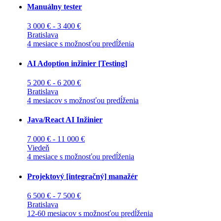
Manuálny tester
3 000 € - 3 400 €
Bratislava
4 mesiace s možnosťou predĺženia
AI Adoption inžinier [Testing]
5 200 € - 6 200 €
Bratislava
4 mesiacov s možnosťou predĺženia
Java/React AI Inžinier
7 000 € - 11 000 €
Viedeň
4 mesiace s možnosťou predĺženia
Projektový [integračný] manažér
6 500 € - 7 500 €
Bratislava
12-60 mesiacov s možnosťou predĺženia