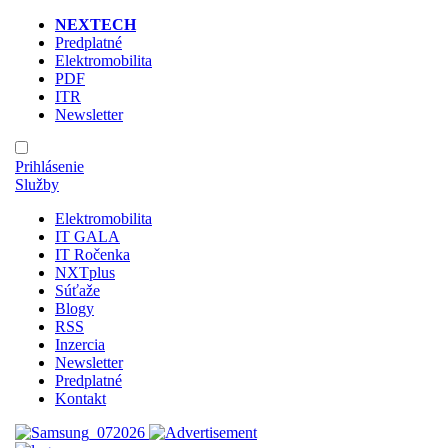
NEXTECH
Predplatné
Elektromobilita
PDF
ITR
Newsletter
Prihlásenie
Služby
Elektromobilita
IT GALA
IT Ročenka
NXTplus
Súťaže
Blogy
RSS
Inzercia
Newsletter
Predplatné
Kontakt