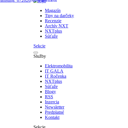
Magazín
Tipy na darčeky
Recenzie
Archív NXT
NXTplus
Súťaže
Sekcie
Služby
Elektromobilita
IT GALA
IT Ročenka
NXTplus
Súťaže
Blogy
RSS
Inzercia
Newsletter
Predplatné
Kontakt
Sekcie