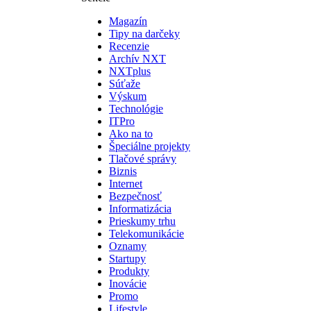
Magazín
Tipy na darčeky
Recenzie
Archív NXT
NXTplus
Súťaže
Výskum
Technológie
ITPro
Ako na to
Špeciálne projekty
Tlačové správy
Biznis
Internet
Bezpečnosť
Informatizácia
Prieskumy trhu
Telekomunikácie
Oznamy
Startupy
Produkty
Inovácie
Promo
Lifestyle