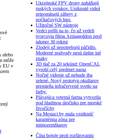
Ukrajinské FPV drony naháňajú
ruských vojakov. Uniknuté videá
pripomínajú zábery z
počítačových hier.
Užitočné SW nástroje
Vedci prišli na to, čo už vedeli
tové
tvorcovia filmu Armageddon pred
z
takmer 30 rokmi
a
Zlodeji už nepotrebujú páčidlo.
Moderné podvody nesú úplne iné
k alebo
znaky
om môže
3D tlač za 20 sekúnd: OpenCAL
ov EU v
vyrobí celý predmet naraz
Okrem
Nočné videnie už nebude iba
zelené. Nový prototyp okuliarov
premieňa infračervené svetlo na
farby.
Plávajúca veterná farma vytvorila
pod hladinou útočisko pre morské
zený
živočíchy
Na Mesiaci by mala vzniknúť
karanténna zóna pre
mimozemštanov
t
Čína bojuje proti rozširovaniu