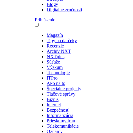
Blogy
Digitálne zručnosti
Prihlásenie
Magazín
Tipy na darčeky
Recenzie
Archív NXT
NXTplus
Súťaže
Výskum
Technológie
ITPro
Ako na to
Špeciálne projekty
Tlačové správy
Biznis
Internet
Bezpečnosť
Informatizácia
Prieskumy trhu
Telekomunikácie
Oznamy