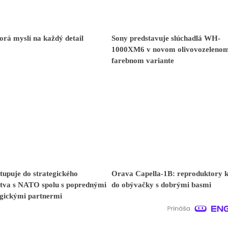
orá myslí na každý detail
Sony predstavuje slúchadlá WH-
1000XM6 v novom olivovozeleno
farebnom variante
upuje do strategického
Orava Capella-1B: reproduktory k
stva s NATO spolu s poprednými
do obývačky s dobrými basmi
ogickými partnermi