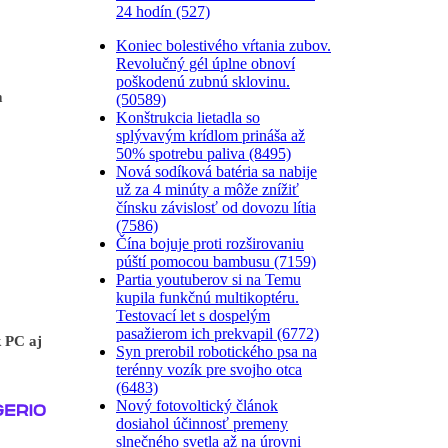
24 hodín (527)
Koniec bolestivého vŕtania zubov.
Revolučný gél úplne obnoví
poškodenú zubnú sklovinu.
m
(50589)
Konštrukcia lietadla so
splývavým krídlom prináša až
50% spotrebu paliva (8495)
Nová sodíková batéria sa nabije
už za 4 minúty a môže znížiť
čínsku závislosť od dovozu lítia
(7586)
Čína bojuje proti rozširovaniu
púští pomocou bambusu (7159)
Partia youtuberov si na Temu
kupila funkčnú multikoptéru.
Testovací let s dospelým
pasažierom ich prekvapil (6772)
 PC aj
Syn prerobil robotického psa na
terénny vozík pre svojho otca
(6483)
Nový fotovoltický článok
dosiahol účinnosť premeny
slnečného svetla až na úrovni