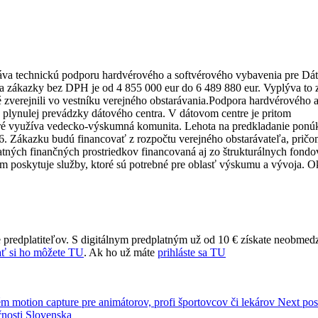
áva technickú podporu hardvérového a softvérového vybavenia pre Dá
 zákazky bez DPH je od 4 855 000 eur do 6 489 880 eur. Vyplýva to 
é zverejnili vo vestníku verejného obstarávania.Podpora hardvérového 
e plynulej prevádzky dátového centra. V dátovom centre je pritom
oré využíva vedecko-výskumná komunita. Lehota na predkladanie ponú
016. Zákazku budú financovať z rozpočtu verejného obstarávateľa, prič
atných finančných prostriedkov financovaná aj zo štrukturálnych fond
 poskytuje služby, ktoré sú potrebné pre oblasť výskumu a vývoja. 
 predplatiteľov. S digitálnym predplatným už od 10 € získate neobmed
ť si ho môžete TU
. Ak ho už máte
prihláste sa TU
m motion capture pre animátorov, profi športovcov či lekárov
Next pos
čnosti Slovenska