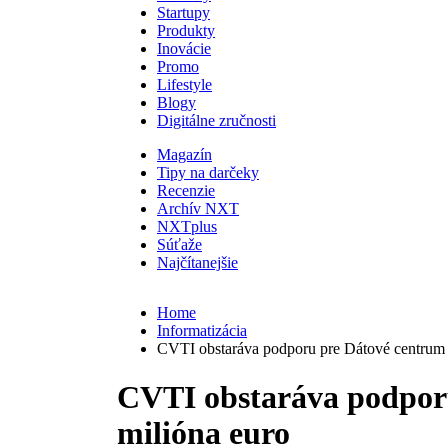
Startupy
Produkty
Inovácie
Promo
Lifestyle
Blogy
Digitálne zručnosti
Magazín
Tipy na darčeky
Recenzie
Archív NXT
NXTplus
Súťaže
Najčítanejšie
Home
Informatizácia
CVTI obstaráva podporu pre Dátové centrum 
CVTI obstaráva podporu
milióna euro