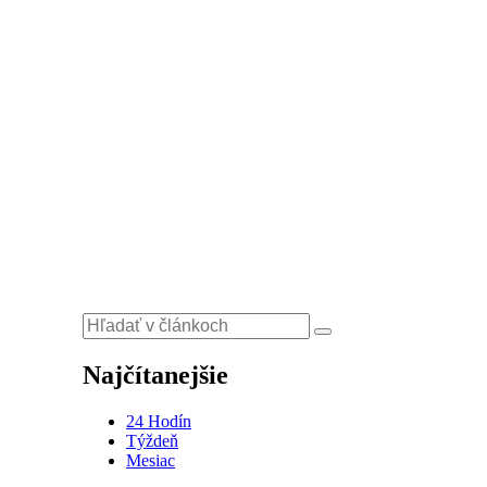
Najčítanejšie
24 Hodín
Týždeň
Mesiac