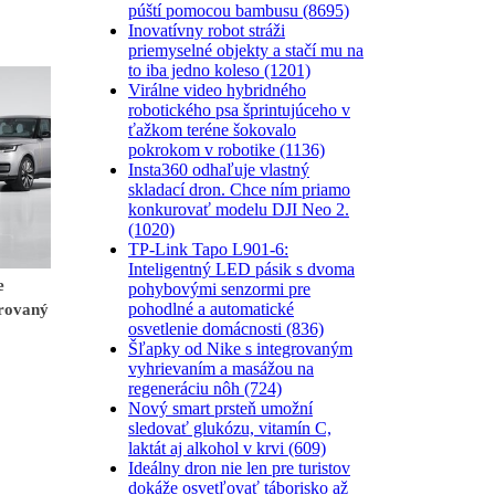
púští pomocou bambusu (8695)
Inovatívny robot stráži
priemyselné objekty a stačí mu na
to iba jedno koleso (1201)
Virálne video hybridného
robotického psa šprintujúceho v
ťažkom teréne šokovalo
pokrokom v robotike (1136)
Insta360 odhaľuje vlastný
skladací dron. Chce ním priamo
konkurovať modelu DJI Neo 2.
(1020)
TP-Link Tapo L901-6:
Inteligentný LED pásik s dvoma
e
pohybovými senzormi pre
pohodlné a automatické
irovaný
osvetlenie domácnosti (836)
Šľapky od Nike s integrovaným
vyhrievaním a masážou na
regeneráciu nôh (724)
Nový smart prsteň umožní
sledovať glukózu, vitamín C,
laktát aj alkohol v krvi (609)
Ideálny dron nie len pre turistov
dokáže osvetľovať táborisko až