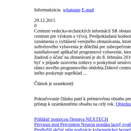
Informatizácia
whatsapp
E-mail
29.12.2015
0
Centrum vedecko-technických informácií SR obstar
centrum pre výskum a vývoj. Predpokladaná hodnota
oznámenia o vyhlásení verejného obstarávania, ktor
softvérového vybavenia je dôležitá pre zabezpečeni
nainštalované aplikačné programové vybavenie, kt
žiadostí o účasť na obstarávaní je do 8. februára 2
byť v prípade uzavretia zmluvy o poskytnutí nenávr
rámci nového programového obdobia.Dátové centrum
iného poskytuje napríklad ...
Článok je uzamknutý
Pokračovanie článku patrí k prémiovému obsahu pre
prístup k uzamknutému obsahu na celý rok.
Objedna
Prihlásiť pomocou členstva NEXTECH
Previous post
Perception Neuron ponúka lacný systé
Predložili akčný plán realizácie kybernetickej bezpe