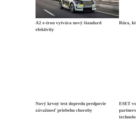
A2 e-tron vytvára nový štandard
Rúra, kt
efektivity
Nový krvný test dopredu predpovie
ESET vst
závažnosť priebehu choroby
partner
technol