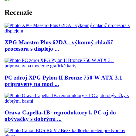
Recenzie
XPG Maestro Plus 62DA - výkonný chladič
procesora s displejo ...
PC zdroj XPG Pylon II Bronze 750 W ATX 3.1
pripravený na mod ...
Orava Capella-1B: reproduktory k PC aj do
obývačky s dobrými ...