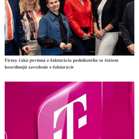
Firmy čaká povinná e-fakturácia podnikatelia so štátom
koordinujú zavedenie e-fakturácie