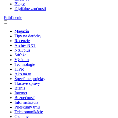
Blogy
Digitálne zručnosti
Prihlásenie
Magazín
Tipy na darčeky
Recenzie
Archív NXT
NXTplus
Súťaže
Výskum
Technológie
ITPro
Ako na to
Špeciálne projekty
Tlačové správy
Biznis
Internet
Bezpečnosť
Informatizácia
Prieskumy trhu
Telekomunikácie
Oznamy