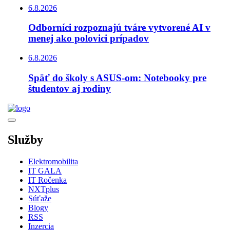
6.8.2026
Odborníci rozpoznajú tváre vytvorené AI v
menej ako polovici prípadov
6.8.2026
Späť do školy s ASUS-om: Notebooky pre
študentov aj rodiny
Služby
Elektromobilita
IT GALA
IT Ročenka
NXTplus
Súťaže
Blogy
RSS
Inzercia