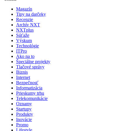
Magazín
Tipy na darčeky
Recenzie
Archív NXT
NXTplus
Súťaže
Výskum
Technológie
ITPro
Ako na to
Špeciálne projekty
Tlačové správy
Biznis
Internet
Bezpečnosť
Informatizácia
Prieskumy trhu
Telekomunikácie
Oznamy
Startupy
Produkty
Inovácie
Promo
Lifestyle