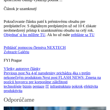
Článok je uzamknutý
Pokračovanie článku patrí k prémiovému obsahu pre
predplatiteľov. S digitálnym predplatným už od 10 € získate
neobmedzený prístup k uzamknutému obsahu na celý rok.
Objednať si ho môžete TU
. Ak ho už máte
prihláste sa TU
Prihlásiť pomocou členstva NEXTECH
Zobrazit Galériu
FYI Prague
Všetky autorove články
Previous post
Na 4-té narodeniny prichádza 4ka s tretím
nekonečným produktom
Next post
FLASH NEWS: Zmena na
pozícii hovorcu pre korporátne záležitosti
technológie
biznis
peniaze
IT
infrastruktura
pokrok
efektivita
produktivita
Odporúčame