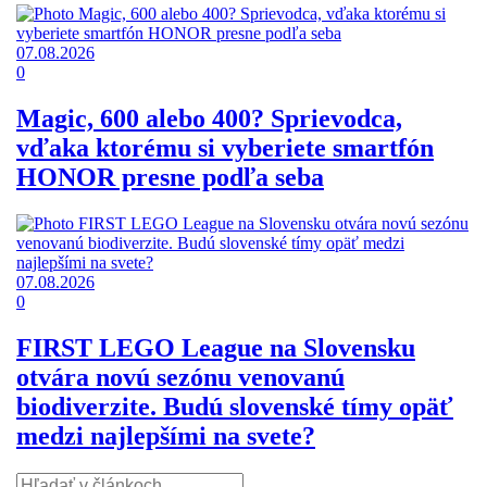
07.08.2026
0
Magic, 600 alebo 400? Sprievodca,
vďaka ktorému si vyberiete smartfón
HONOR presne podľa seba
07.08.2026
0
FIRST LEGO League na Slovensku
otvára novú sezónu venovanú
biodiverzite. Budú slovenské tímy opäť
medzi najlepšími na svete?