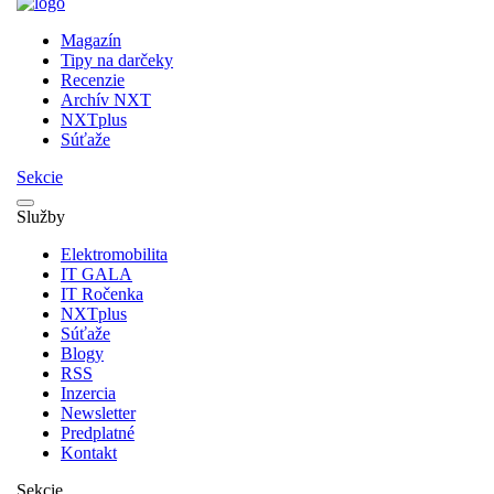
Magazín
Tipy na darčeky
Recenzie
Archív NXT
NXTplus
Súťaže
Sekcie
Služby
Elektromobilita
IT GALA
IT Ročenka
NXTplus
Súťaže
Blogy
RSS
Inzercia
Newsletter
Predplatné
Kontakt
Sekcie