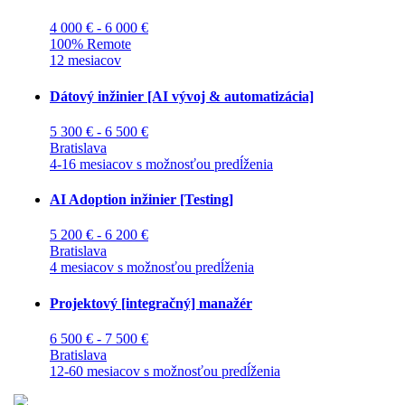
4 000 € - 6 000 €
100% Remote
12 mesiacov
Dátový inžinier [AI vývoj & automatizácia]
5 300 € - 6 500 €
Bratislava
4-16 mesiacov s možnosťou predĺženia
AI Adoption inžinier [Testing]
5 200 € - 6 200 €
Bratislava
4 mesiacov s možnosťou predĺženia
Projektový [integračný] manažér
6 500 € - 7 500 €
Bratislava
12-60 mesiacov s možnosťou predĺženia