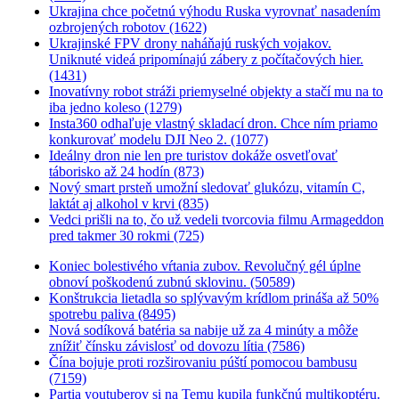
Ukrajina chce početnú výhodu Ruska vyrovnať nasadením
ozbrojených robotov (1622)
Ukrajinské FPV drony naháňajú ruských vojakov.
Uniknuté videá pripomínajú zábery z počítačových hier.
(1431)
Inovatívny robot stráži priemyselné objekty a stačí mu na to
iba jedno koleso (1279)
Insta360 odhaľuje vlastný skladací dron. Chce ním priamo
konkurovať modelu DJI Neo 2. (1077)
Ideálny dron nie len pre turistov dokáže osvetľovať
táborisko až 24 hodín (873)
Nový smart prsteň umožní sledovať glukózu, vitamín C,
laktát aj alkohol v krvi (835)
Vedci prišli na to, čo už vedeli tvorcovia filmu Armageddon
pred takmer 30 rokmi (725)
Koniec bolestivého vŕtania zubov. Revolučný gél úplne
obnoví poškodenú zubnú sklovinu. (50589)
Konštrukcia lietadla so splývavým krídlom prináša až 50%
spotrebu paliva (8495)
Nová sodíková batéria sa nabije už za 4 minúty a môže
znížiť čínsku závislosť od dovozu lítia (7586)
Čína bojuje proti rozširovaniu púští pomocou bambusu
(7159)
Partia youtuberov si na Temu kupila funkčnú multikoptéru.