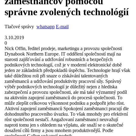
zamestnancov pomocou
správne zvolených technológií
Tlačové správy
whatsapp
E-mail
3.10.2019
0
Nick Offin, ředitel prodeje, marketingu a provozu společnosti
Dynabook Northern Europe. IT oddělení společností mají na
starosti zajišťování a udržování robustních a bezpečných
podnikových technologií, což je v moderní elektronické době
jeden ze základních předpokladů úspěchu. Technologie hrají však
také důležitou roli při snaze o získávání talentovaných
zaměstnanců a udržování produktivity pracovní síly. Správný
výběr podnikových technologií je důležitý nejen z hlediska
zabezpečení a provozu společnosti, ale má také významný podíl
na aktivním zapojení zaměstnanců do procesů společnosti. To
může zlepšit celkovou výkonnost podniku a podpořit jeho růst.
Aktivní zapojení zaměstnanců Spokojení zaměstnanci pracují dle
dohodnutého pracovního úvazku. To však mnohdy pro efektivní
růst společnosti nestačí. Angažovaní zaměstnanci neuvažují
naproti tomu jen s ohledem na výplatu, ale snaží se o skutečné
dosažení cílů firmy a jsou mnohem produktivnější. Podle
společnosti Gallup vykazují podnik ...