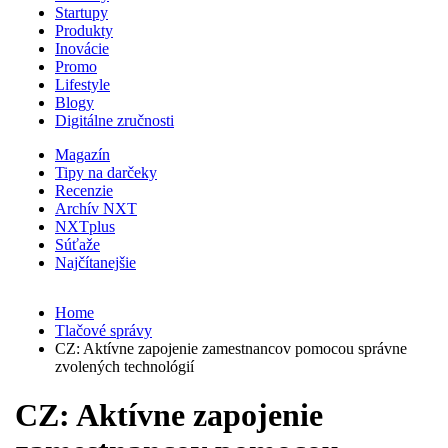
Startupy
Produkty
Inovácie
Promo
Lifestyle
Blogy
Digitálne zručnosti
Magazín
Tipy na darčeky
Recenzie
Archív NXT
NXTplus
Súťaže
Najčítanejšie
Home
Tlačové správy
CZ: Aktívne zapojenie zamestnancov pomocou správne
zvolených technológií
CZ: Aktívne zapojenie