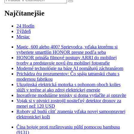
Najčítanejšie
24 Hodín
Týždeň
Mesiac
Magic, 600 alebo 400? Sprievodca, vďaka ktorému si
vyberiete smartfón HONOR presne podľa seba
HONOR prináša filmové postupy ARRI do mobilnej
tvorby a predstavuje novú éru mobilnej fotografie
Moderné technológie na báze AI pomáhajú záchranárom
Prichádza éra prozumentov: Čo spája tatranskú chatu s
modernou fabrikou
Ukrajinská elektrická motorka s pohonom oboch kolies
slúži v teréne aj ako zdroj elektrickej energie
Inovatívne modulárne tenisky si doma vytlačíte aj opravíte
Vojak si v pivnici zostrojil nositeľný detektor dronov za
menej než 120 USD
Roboty už budú cítiť zranenia vďaka novej samoopravnej
elektronickej koži
Čína bojuje proti rozširovaniu púští pomocou bambusu
(9131)