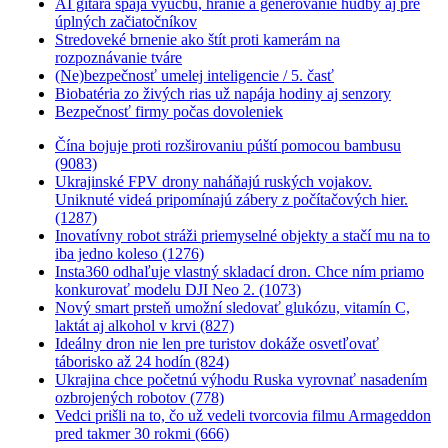
AI gitara spája výučbu, hranie a generovanie hudby aj pre
úplných začiatočníkov
Stredoveké brnenie ako štít proti kamerám na
rozpoznávanie tváre
(Ne)bezpečnosť umelej inteligencie / 5. časť
Biobatéria zo živých rias už napája hodiny aj senzory
Bezpečnosť firmy počas dovoleniek
Čína bojuje proti rozširovaniu púští pomocou bambusu
(9083)
Ukrajinské FPV drony naháňajú ruských vojakov.
Uniknuté videá pripomínajú zábery z počítačových hier.
(1287)
Inovatívny robot stráži priemyselné objekty a stačí mu na to
iba jedno koleso (1276)
Insta360 odhaľuje vlastný skladací dron. Chce ním priamo
konkurovať modelu DJI Neo 2. (1073)
Nový smart prsteň umožní sledovať glukózu, vitamín C,
laktát aj alkohol v krvi (827)
Ideálny dron nie len pre turistov dokáže osvetľovať
táborisko až 24 hodín (824)
Ukrajina chce početnú výhodu Ruska vyrovnať nasadením
ozbrojených robotov (778)
Vedci prišli na to, čo už vedeli tvorcovia filmu Armageddon
pred takmer 30 rokmi (666)