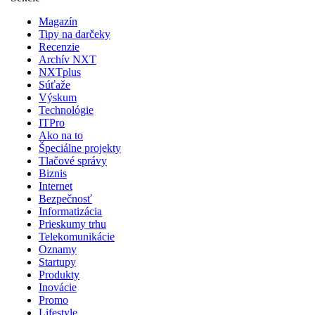
Magazín
Tipy na darčeky
Recenzie
Archív NXT
NXTplus
Súťaže
Výskum
Technológie
ITPro
Ako na to
Špeciálne projekty
Tlačové správy
Biznis
Internet
Bezpečnosť
Informatizácia
Prieskumy trhu
Telekomunikácie
Oznamy
Startupy
Produkty
Inovácie
Promo
Lifestyle