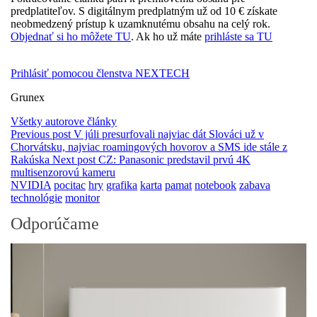
predplatiteľov. S digitálnym predplatným už od 10 € získate
neobmedzený prístup k uzamknutému obsahu na celý rok.
Objednať si ho môžete TU
. Ak ho už máte
prihláste sa TU
Prihlásiť pomocou členstva NEXTECH
Grunex
Všetky autorove články
Previous post
V júli presurfovali najviac dát Slováci už v
Chorvátsku, najviac roamingových hovorov a SMS ide stále z
Rakúska
Next post
CZ: Panasonic predstavil prvú 4K
multisenzorovú kameru
NVIDIA
pocitac
hry
grafika
karta
pamat
notebook
zabava
technológie
monitor
Odporúčame