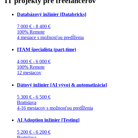
IT projekty pre freelancerov
Databázový inžinier [Databricks]
7 000 € - 8 400 €
100% Remote
4 mesiace s možnosťou predĺženia
ITAM špecialista (part-time)
4 000 € - 6 000 €
100% Remote
12 mesiacov
Dátový inžinier [AI vývoj & automatizácia]
5 300 € - 6 500 €
Bratislava
4-16 mesiacov s možnosťou predĺženia
AI Adoption inžinier [Testing]
5 200 € - 6 200 €
Bratislava