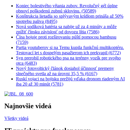
Koniec bolestivého vŕtania zubov. Revolučný gél úplne
obnoví poškodenú zubnú sklovinu. (50589)
Konštrukcia lietadla so splývavým krídlom prináša až 50%
spotrebu paliva (8495)
Nová sodíková batéria sa nabije už za 4 minúty a môže
znížiť čínsku závislosť od dovozu lítia (7586)
Čína bojuje proti rozširovaniu púští pomocou bambusu
(7159)
Partia youtuberov si na Temu kupila funkčnú multikoptéru.
Testovací let s dospelým pasažierom ich prekvapil (6772)
Syn prerobil robotického psa na terénny vozík pre svojho
otca (6483)
Nový fotovoltický článok dosiahol účinnosť premeny
slnečného svetla až na úrovni 35,5 % (6167)
Ruskí vojaci na bojisku prežijú vďaka dronom riadeným AI
iba 20 až 30 minút (5781)
Najnovšie videá
Všetky videá