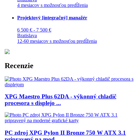
4 mesiacov s možnosťou predĺženia
Projektový [integračný] manažér
6 500 € - 7 500 €
Bratislava
12-60 mesiacov s možnosťou predĺženia
Recenzie
XPG Maestro Plus 62DA - výkonný chladič
procesora s displejo ...
PC zdroj XPG Pylon II Bronze 750 W ATX 3.1
pripravený na mod ...