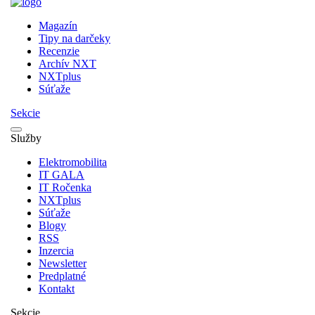
Magazín
Tipy na darčeky
Recenzie
Archív NXT
NXTplus
Súťaže
Sekcie
Služby
Elektromobilita
IT GALA
IT Ročenka
NXTplus
Súťaže
Blogy
RSS
Inzercia
Newsletter
Predplatné
Kontakt
Sekcie