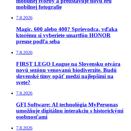
mobilnej tvorby a predstavuje novú éru
mobilnej fotografie
7.8.2026
Magic, 600 alebo 400? Sprievodca, vďaka
ktorému si vyberiete smartfón HONOR
presne podľa seba
7.8.2026
FIRST LEGO League na Slovensku otvára
novú sezónu venovanú biodiverzite. Budú
slovenské tímy opäť medzi najlepšími na
svete?
7.8.2026
GFI Software: AI technológia MyPersonas
umožňuje digitálnu interakciu s historickými
osobnosťami
7.8.2026