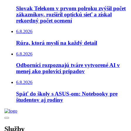
Slovak Telekom v prvom polroku zvýšil počet
zákazníkov, rozšíril optickú sieť a získal
rekordný počet ocenení
6.8.2026
Rúra, ktorá myslí na každý detail
6.8.2026
Odborníci rozpoznajú tváre vytvorené AI v
menej ako polovici prípadov
6.8.2026
Späť do školy s ASUS-om: Notebooky pre
študentov aj rodiny
Služby