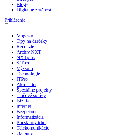
Blogy
Digitálne zručnosti
Prihlásenie
Magazín
Tipy na darčeky
Recenzie
Archív NXT
NXTplus
Súťaže
Výskum
Technológie
ITPro
Ako na to
Špeciálne projekty
Tlačové správy
Biznis
Internet
Bezpečnosť
Informatizácia
Prieskumy trhu
Telekomunikácie
Oznamy