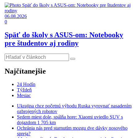
06.08.2026
0
Späť do školy s ASUS-om: Notebooky
pre študentov aj rodiny
Najčítanejšie
24 Hodín
Týždeň
Mesiac
Ukrajina chce početnú výhodu Ruska vyrovnať nasadením
ozbrojených robotov
Sedem miest dole, spálňa hore: Xiaomi uviedlo SUV s
dojazdom 1 705 km
Ochránia nás pred starnutím mozgu dve dávky nosového
spreja?