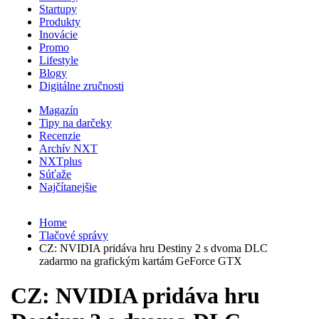
Startupy
Produkty
Inovácie
Promo
Lifestyle
Blogy
Digitálne zručnosti
Magazín
Tipy na darčeky
Recenzie
Archív NXT
NXTplus
Súťaže
Najčítanejšie
Home
Tlačové správy
CZ: NVIDIA pridáva hru Destiny 2 s dvoma DLC
zadarmo na grafickým kartám GeForce GTX
CZ: NVIDIA pridáva hru