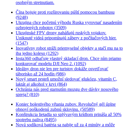
osobným stretnutiam.
Čína bojuje proti rozširovaniu púští pomocou bambusu
(9248)
Ukrajina chce početnú výhodu Ruska vyrovnať nasadením
ozbrojených robotov (3509)
Ukrajinské FPV drony naháňajú ruských vojakov.
Uniknuté videá pripomínajú zábery z počítačových hier.
(1547)
Inovatívny robot stráži priemyselné objekty a stačí mu na to
iba jedno koleso (1292)
Insta360 odhaľuje vlastný skladací dron. Chce ním priamo
konkurovať modelu DJI Neo 2. (1092)
Ideálny dron nie len pre turistov dokáže osvetľovať
táborisko až 24 hodín (986)
Nový smart prsteň umožní sledovať glukózu, vitamín C,
laktát aj alkohol v krvi (864)
Ochránia nás pred starnutím mozgu dve dávky nosového
spreja? (810)
Koniec bolestivého vŕtania zubov. Revolučný gél úplne
obnoví poškodenú zubnú sklovinu. (50589)
Konštrukcia lietadla so splývavým krídlom prináša až 50%
spotrebu paliva (8495)
Nová sodíková batéria sa nabije už za 4 minúty a môže