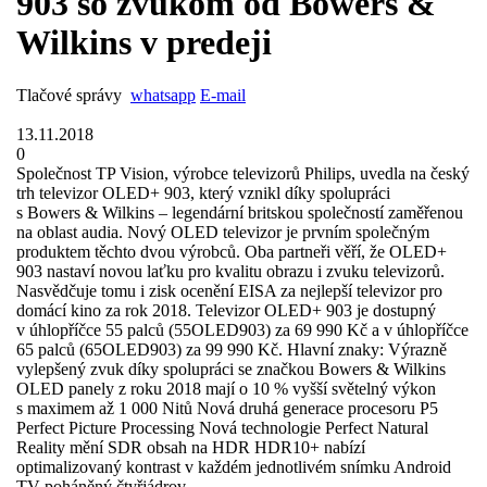
903 so zvukom od Bowers &
Wilkins v predeji
Tlačové správy
whatsapp
E-mail
13.11.2018
0
Společnost TP Vision, výrobce televizorů Philips, uvedla na český
trh televizor OLED+ 903, který vznikl díky spolupráci
s Bowers & Wilkins – legendární britskou společností zaměřenou
na oblast audia. Nový OLED televizor je prvním společným
produktem těchto dvou výrobců. Oba partneři věří, že OLED+
903 nastaví novou laťku pro kvalitu obrazu i zvuku televizorů.
Nasvědčuje tomu i zisk ocenění EISA za nejlepší televizor pro
domácí kino za rok 2018. Televizor OLED+ 903 je dostupný
v úhlopříčce 55 palců (55OLED903) za 69 990 Kč a v úhlopříčce
65 palců (65OLED903) za 99 990 Kč. Hlavní znaky: Výrazně
vylepšený zvuk díky spolupráci se značkou Bowers & Wilkins
OLED panely z roku 2018 mají o 10 % vyšší světelný výkon
s maximem až 1 000 Nitů Nová druhá generace procesoru P5
Perfect Picture Processing Nová technologie Perfect Natural
Reality mění SDR obsah na HDR HDR10+ nabízí
optimalizovaný kontrast v každém jednotlivém snímku Android
TV poháněný čtyřjádrov ...