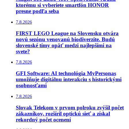
ktorému si vyberiete smartfón HONOR
presne podľa seba
7.8.2026
FIRST LEGO League na Slovensku otvára
novú sezónu venovanú biodiverzite. Budú
slovenské tímy opäť medzi najlepšími na
svete?
7.8.2026
GFI Software: AI technológia MyPersonas
umožňuje digitálnu interakciu s historickými
osobnosťami
7.8.2026
Slovak Telekom v prvom polroku zvýšil počet
zákazníkov, rozšíril optickú sieť a získal
rekordný počet ocenení