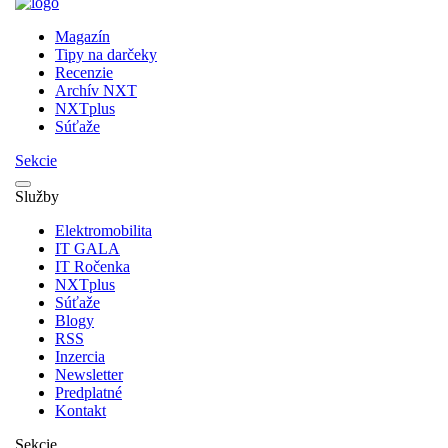
Magazín
Tipy na darčeky
Recenzie
Archív NXT
NXTplus
Súťaže
Sekcie
Služby
Elektromobilita
IT GALA
IT Ročenka
NXTplus
Súťaže
Blogy
RSS
Inzercia
Newsletter
Predplatné
Kontakt
Sekcie