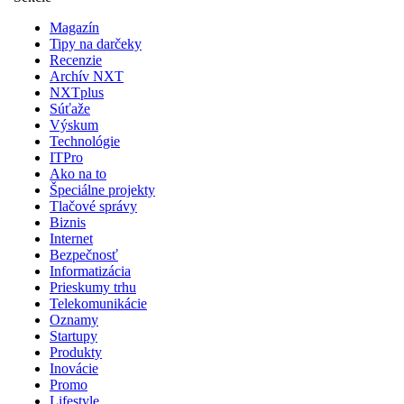
Magazín
Tipy na darčeky
Recenzie
Archív NXT
NXTplus
Súťaže
Výskum
Technológie
ITPro
Ako na to
Špeciálne projekty
Tlačové správy
Biznis
Internet
Bezpečnosť
Informatizácia
Prieskumy trhu
Telekomunikácie
Oznamy
Startupy
Produkty
Inovácie
Promo
Lifestyle