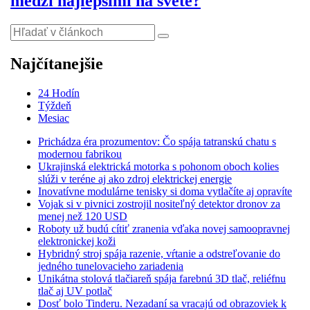
medzi najlepšími na svete?
Najčítanejšie
24 Hodín
Týždeň
Mesiac
Prichádza éra prozumentov: Čo spája tatranskú chatu s
modernou fabrikou
Ukrajinská elektrická motorka s pohonom oboch kolies
slúži v teréne aj ako zdroj elektrickej energie
Inovatívne modulárne tenisky si doma vytlačíte aj opravíte
Vojak si v pivnici zostrojil nositeľný detektor dronov za
menej než 120 USD
Roboty už budú cítiť zranenia vďaka novej samoopravnej
elektronickej koži
Hybridný stroj spája razenie, vŕtanie a odstreľovanie do
jedného tunelovacieho zariadenia
Unikátna stolová tlačiareň spája farebnú 3D tlač, reliéfnu
tlač aj UV potlač
Dosť bolo Tinderu. Nezadaní sa vracajú od obrazoviek k