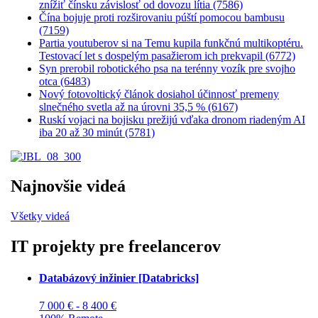
znížiť čínsku závislosť od dovozu lítia (7586)
Čína bojuje proti rozširovaniu púští pomocou bambusu
(7159)
Partia youtuberov si na Temu kupila funkčnú multikoptéru.
Testovací let s dospelým pasažierom ich prekvapil (6772)
Syn prerobil robotického psa na terénny vozík pre svojho
otca (6483)
Nový fotovoltický článok dosiahol účinnosť premeny
slnečného svetla až na úrovni 35,5 % (6167)
Ruskí vojaci na bojisku prežijú vďaka dronom riadeným AI
iba 20 až 30 minút (5781)
Najnovšie videá
Všetky videá
IT projekty pre freelancerov
Databázový inžinier [Databricks]
7 000 € - 8 400 €