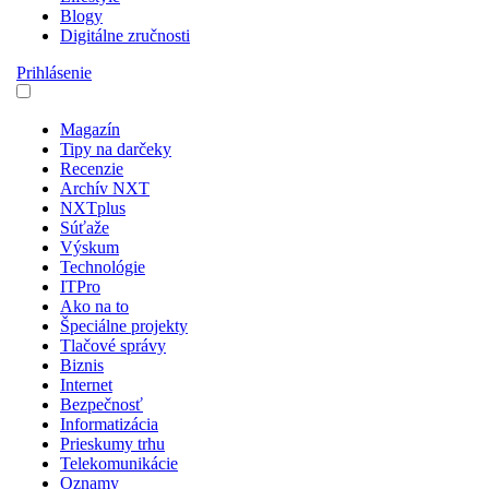
Blogy
Digitálne zručnosti
Prihlásenie
Magazín
Tipy na darčeky
Recenzie
Archív NXT
NXTplus
Súťaže
Výskum
Technológie
ITPro
Ako na to
Špeciálne projekty
Tlačové správy
Biznis
Internet
Bezpečnosť
Informatizácia
Prieskumy trhu
Telekomunikácie
Oznamy