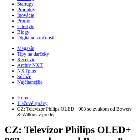
Startupy
Produkty
Inovácie
Promo
Lifestyle
Blogy
Digitálne zručnosti
Magazín
Tipy na darčeky
Recenzie
Archív NXT
NXTplus
Súťaže
Najčítanejšie
Home
Tlačové správy
CZ: Televízor Philips OLED+ 903 so zvukom od Bowers
& Wilkins v predeji
CZ: Televízor Philips OLED+