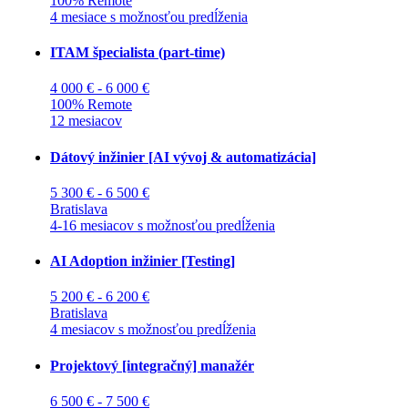
100% Remote
4 mesiace s možnosťou predĺženia
ITAM špecialista (part-time)
4 000 € - 6 000 €
100% Remote
12 mesiacov
Dátový inžinier [AI vývoj & automatizácia]
5 300 € - 6 500 €
Bratislava
4-16 mesiacov s možnosťou predĺženia
AI Adoption inžinier [Testing]
5 200 € - 6 200 €
Bratislava
4 mesiacov s možnosťou predĺženia
Projektový [integračný] manažér
6 500 € - 7 500 €