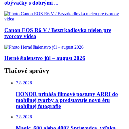
obývačky s dobrými ...
Canon EOS R6 V / Bezzrkadlovka nielen pre
tvorcov videa
Herné šialenstvo júl – august 2026
Tlačové správy
7.8.2026
HONOR prináša filmové postupy ARRI do
mobilnej tvorby a predstavuje novú éru
mobilnej fotografie
7.8.2026
Magic, 600 alebo 400? Sprievodca, vďaka