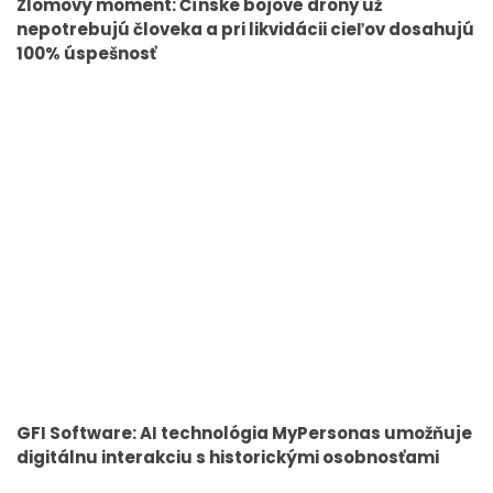
Zlomový moment: Čínske bojové drony už
nepotrebujú človeka a pri likvidácii cieľov dosahujú
100% úspešnosť
GFI Software: AI technológia MyPersonas umožňuje
digitálnu interakciu s historickými osobnosťami