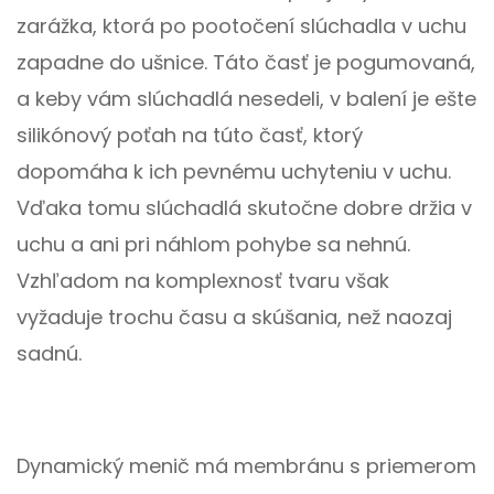
zarážka, ktorá po pootočení slúchadla v uchu
zapadne do ušnice. Táto časť je pogumovaná,
a keby vám slúchadlá nesedeli, v balení je ešte
silikónový poťah na túto časť, ktorý
dopomáha k ich pevnému uchyteniu v uchu.
Vďaka tomu slúchadlá skutočne dobre držia v
uchu a ani pri náhlom pohybe sa nehnú.
Vzhľadom na komplexnosť tvaru však
vyžaduje trochu času a skúšania, než naozaj
sadnú.
Dynamický menič má membránu s priemerom