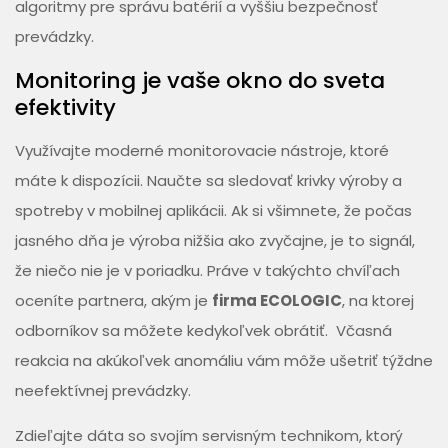
algoritmy pre správu batérií a vyššiu bezpečnosť
prevádzky.
Monitoring je vaše okno do sveta
efektivity
Využívajte moderné monitorovacie nástroje, ktoré
máte k dispozícii. Naučte sa sledovať krivky výroby a
spotreby v mobilnej aplikácii. Ak si všimnete, že počas
jasného dňa je výroba nižšia ako zvyčajne, je to signál,
že niečo nie je v poriadku. Práve v takýchto chvíľach
oceníte partnera, akým je
firma ECOLOGIC
, na ktorej
odborníkov sa môžete kedykoľvek obrátiť. Včasná
reakcia na akúkoľvek anomáliu vám môže ušetriť týždne
neefektívnej prevádzky.
Zdieľajte dáta so svojím servisným technikom, ktorý