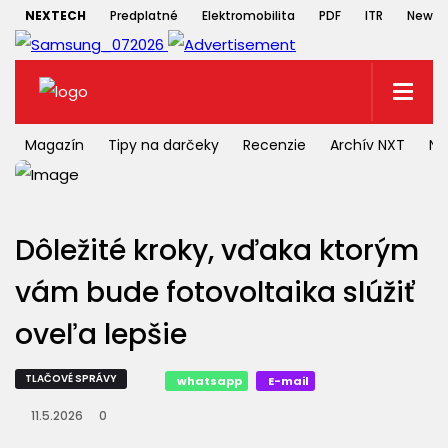
NEXTECH
Predplatné
Elektromobilita
PDF
ITR
Newsle
Magazín
Tipy na darčeky
Recenzie
Archív NXT
NX
Dôležité kroky, vďaka ktorým
vám bude fotovoltaika slúžiť
oveľa lepšie
TLAČOVÉ SPRÁVY
whatsapp
E-mail
11.5.2026
0