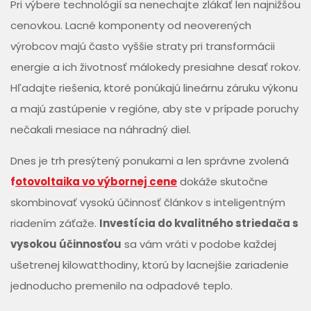
Pri výbere technológií sa nenechajte zlákať len najnižšou
cenovkou. Lacné komponenty od neoverených
výrobcov majú často vyššie straty pri transformácii
energie a ich životnosť málokedy presiahne desať rokov.
Hľadajte riešenia, ktoré ponúkajú lineárnu záruku výkonu
a majú zastúpenie v regióne, aby ste v prípade poruchy
nečakali mesiace na náhradný diel.
Dnes je trh presýtený ponukami a len správne zvolená
f
otovoltaika vo výbornej cene
dokáže skutočne
skombinovať vysokú účinnosť článkov s inteligentným
riadením záťaže.
Investícia do kvalitného striedača s
vysokou účinnosťou
sa vám vráti v podobe každej
ušetrenej kilowatthodiny, ktorú by lacnejšie zariadenie
jednoducho premenilo na odpadové teplo.