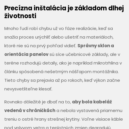
Precízna inštalácia je základom dlhej
životnosti
Mnoho ľudí robí chybu už vo fáze realizácie, keď sa
snažia proces urýchliť alebo ušetriť na materiáloch,
ktoré nie sú na prvý pohľad vidieť.
Správny sklon a
orientácia panelov
sú síce učebnicové základy, ale v
teréne rozhodujú detaily, ako je napríklad mikrotrhlina v
článku spôsobená nešetrným nášľapom montážnika.
Tieto chyby sa prejavia až po rokoch, keď výkon začne
nevysvetliteľne klesať.
Rovnako dôležité je dbať na to,
aby bola kabeláž
vedená v chráničkách
a nebola vystavená priamemu
treniu o ostré hrany strešnej krytiny. Voľne visiace káble
pod vplyvom vetra a teplotných zmien degradujú.