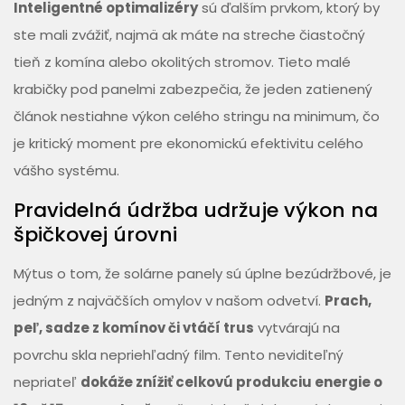
Inteligentné optimalizéry
sú ďalším prvkom, ktorý by
ste mali zvážiť, najmä ak máte na streche čiastočný
tieň z komína alebo okolitých stromov. Tieto malé
krabičky pod panelmi zabezpečia, že jeden zatienený
článok nestiahne výkon celého stringu na minimum, čo
je kritický moment pre ekonomickú efektivitu celého
vášho systému.
Pravidelná údržba udržuje výkon na
špičkovej úrovni
Mýtus o tom, že solárne panely sú úplne bezúdržbové, je
jedným z najväčších omylov v našom odvetví.
Prach,
peľ, sadze z komínov či vtáčí trus
vytvárajú na
povrchu skla nepriehľadný film. Tento neviditeľný
nepriateľ
dokáže znížiť celkovú produkciu energie o