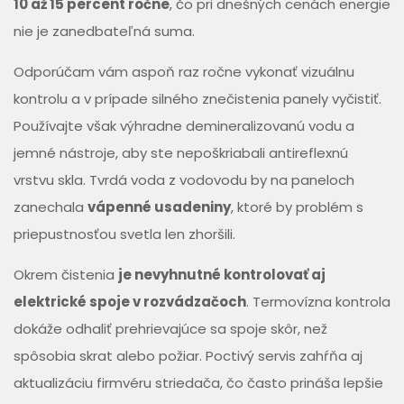
10 až 15 percent ročne
, čo pri dnešných cenách energie
nie je zanedbateľná suma.
Odporúčam vám aspoň raz ročne vykonať vizuálnu
kontrolu a v prípade silného znečistenia panely vyčistiť.
Používajte však výhradne demineralizovanú vodu a
jemné nástroje, aby ste nepoškriabali antireflexnú
vrstvu skla. Tvrdá voda z vodovodu by na paneloch
zanechala
vápenné usadeniny
, ktoré by problém s
priepustnosťou svetla len zhoršili.
Okrem čistenia
je nevyhnutné kontrolovať aj
elektrické spoje v rozvádzačoch
. Termovízna kontrola
dokáže odhaliť prehrievajúce sa spoje skôr, než
spôsobia skrat alebo požiar. Poctivý servis zahŕňa aj
aktualizáciu firmvéru striedača, čo často prináša lepšie