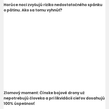
Horúce noci zvyšujú riziko nedostatočného spánku
o pätinu. Ako sa tomu vyhnúť?
Zlomový moment: Čínske bojové drony už
nepotrebujú človeka a pri likvidácii cieľov dosahujú
100% úspešnosť