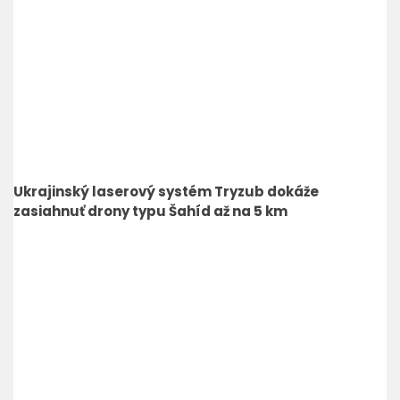
Ukrajinský laserový systém Tryzub dokáže
zasiahnuť drony typu Šahíd až na 5 km