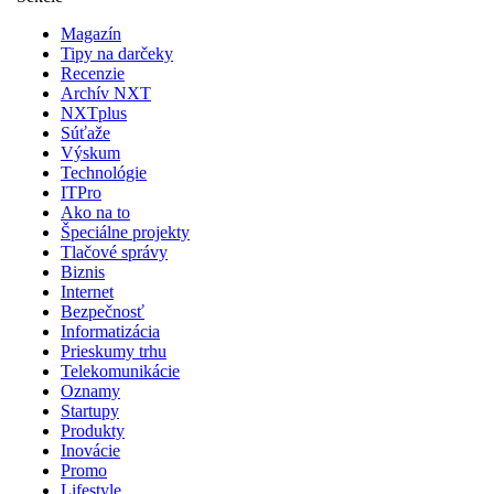
Magazín
Tipy na darčeky
Recenzie
Archív NXT
NXTplus
Súťaže
Výskum
Technológie
ITPro
Ako na to
Špeciálne projekty
Tlačové správy
Biznis
Internet
Bezpečnosť
Informatizácia
Prieskumy trhu
Telekomunikácie
Oznamy
Startupy
Produkty
Inovácie
Promo
Lifestyle