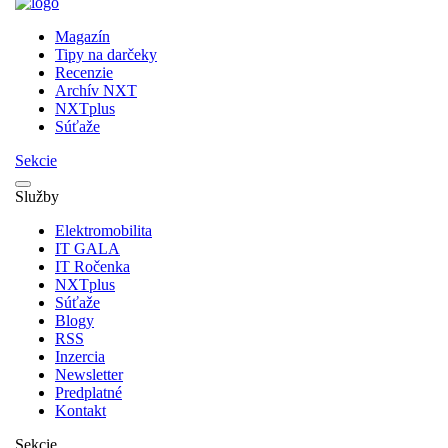
Magazín
Tipy na darčeky
Recenzie
Archív NXT
NXTplus
Súťaže
Sekcie
Služby
Elektromobilita
IT GALA
IT Ročenka
NXTplus
Súťaže
Blogy
RSS
Inzercia
Newsletter
Predplatné
Kontakt
Sekcie