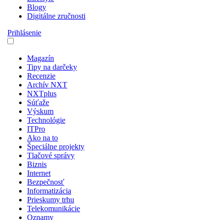
Blogy
Digitálne zručnosti
Prihlásenie
Magazín
Tipy na darčeky
Recenzie
Archív NXT
NXTplus
Súťaže
Výskum
Technológie
ITPro
Ako na to
Špeciálne projekty
Tlačové správy
Biznis
Internet
Bezpečnosť
Informatizácia
Prieskumy trhu
Telekomunikácie
Oznamy