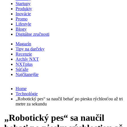
Startupy
Produkty
Inovácie
Promo
Lifestyle
Blogy
Digitálne zručnosti
Magazín
Tipy na darčeky
Recenzie
Archív NXT
NXTplus
Súťaže
Najčítanejšie
Home
Technológie
„Robotický pes“ sa naučil behať po piesku rýchlosťou až tri
metre za sekundu
„Robotický pes“ sa naučil