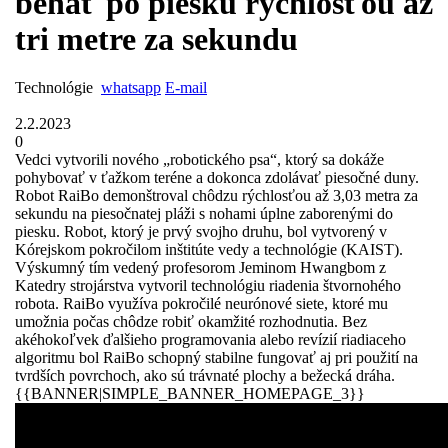
behať po piesku rýchlosťou až
tri metre za sekundu
Technológie
whatsapp
E-mail
2.2.2023
0
Vedci vytvorili nového „robotického psa“, ktorý sa dokáže
pohybovať v ťažkom teréne a dokonca zdolávať piesočné duny.
Robot RaiBo demonštroval chôdzu rýchlosťou až 3,03 metra za
sekundu na piesočnatej pláži s nohami úplne zaborenými do
piesku. Robot, ktorý je prvý svojho druhu, bol vytvorený v
Kórejskom pokročilom inštitúte vedy a technológie (KAIST).
Výskumný tím vedený profesorom Jeminom Hwangbom z
Katedry strojárstva vytvoril technológiu riadenia štvornohého
robota. RaiBo využíva pokročilé neurónové siete, ktoré mu
umožnia počas chôdze robiť okamžité rozhodnutia. Bez
akéhokoľvek ďalšieho programovania alebo revízií riadiaceho
algoritmu bol RaiBo schopný stabilne fungovať aj pri použití na
tvrdších povrchoch, ako sú trávnaté plochy a bežecká dráha.
{{BANNER|SIMPLE_BANNER_HOMEPAGE_3}}