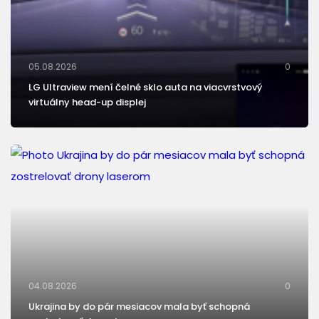
05.08.2026
0
LG Ultraview mení čelné sklo auta na viacvrstvový
virtuálny head-up displej
04.08.2026
0
Ukrajina by do pár mesiacov mala byť schopná