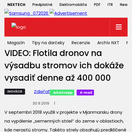
NEXTECH
Predplatné
Elektromobilita
PDF
ITR
Newsle
Magazín
Tipy na darčeky
Recenzie
Archív NXT
NX
VIDEO: Flotila dronov na
výsadbu stromov ich dokáže
vysadiť denne až 400 000
Zdieľať
INOVÁCIE
whatsapp
E-mail
30.9.2019
1
V septembri 2018 využili v projekte v Mjanmarsku drony
na vypálenie „semenných striel“ do zeme v oblastiach,
kde nerastú stromy. Takéto strely obsahujú predklíčené