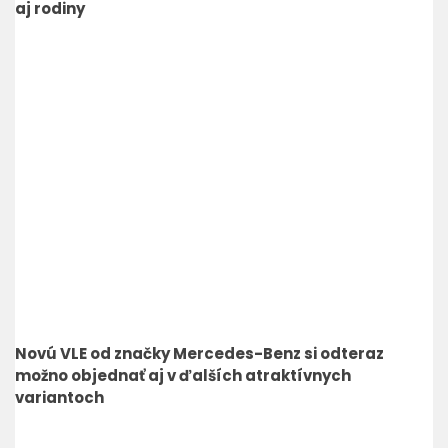
aj rodiny
Novú VLE od značky Mercedes-Benz si odteraz
možno objednať aj v ďalších atraktívnych
variantoch