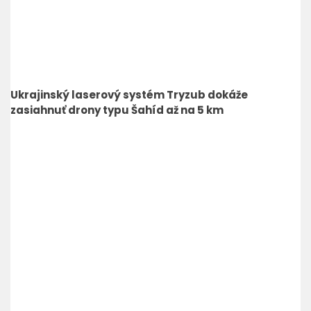
Ukrajinský laserový systém Tryzub dokáže
zasiahnuť drony typu Šahíd až na 5 km