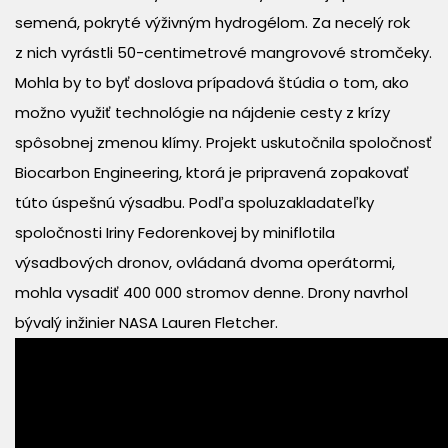
semená, pokryté výživným hydrogélom. Za necelý rok
z nich vyrástli 50-centimetrové mangrovové stromčeky.
Mohla by to byť doslova prípadová štúdia o tom, ako
možno využiť technológie na nájdenie cesty z krízy
spôsobnej zmenou klímy. Projekt uskutočnila spoločnosť
Biocarbon Engineering, ktorá je pripravená zopakovať
túto úspešnú výsadbu. Podľa spoluzakladateľky
spoločnosti Iriny Fedorenkovej by miniflotila
výsadbových dronov, ovládaná dvoma operátormi,
mohla vysadiť 400 000 stromov denne. Drony navrhol
bývalý inžinier NASA Lauren Fletcher.