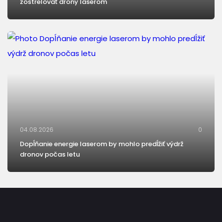
zostrelovať drony laserom
04.08.2026
0
Dopĺňanie energie laserom by mohlo predĺžiť výdrž
dronov počas letu