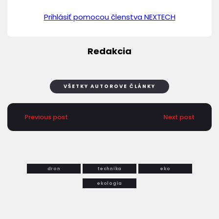
Prihlásiť pomocou členstva NEXTECH
Redakcia
VŠETKY AUTOROVE ČLÁNKY
Previous post
Next post
dron
technika
eko
ekologia