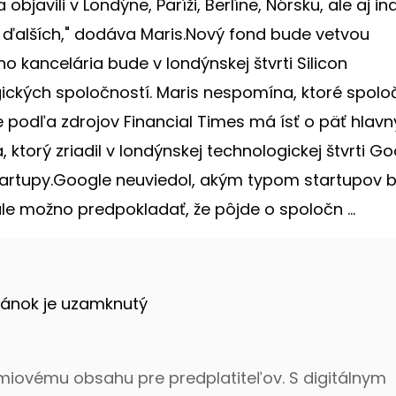
javili v Londýne, Paríži, Berlíne, Nórsku, ale aj in
 ďalších," dodáva Maris.Nový fond bude vetvou
 kancelária bude v londýnskej štvrti Silicon
ických spoločností. Maris nespomína, ktoré spolo
 podľa zdrojov Financial Times má ísť o päť hlav
 ktorý zriadil v londýnskej technologickej štvrti G
tartupy.Google neuviedol, akým typom startupov 
le možno predpokladať, že pôjde o spoločn ...
lánok je uzamknutý
émiovému obsahu pre predplatiteľov. S digitálnym