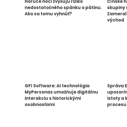
Horúce noci zvyšujú riziko
Čínske h
nedostatočného spánku o pätinu.
skupiny 
Ako sa tomu vyhnúť?
Zamerali
východ
GFI Software: AI technológia
Správa E
MyPersonas umožňuje digitálnu
upozorňu
interakciu s historickými
istoty a 
osobnosťami
procesu