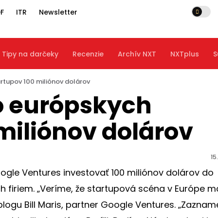
F
ITR
Newsletter
Tipy na darčeky
Recenzie
Archív NXT
NXTplus
S
rtupov 100 miliónov dolárov
do európskych
miliónov dolárov
15
gle Ventures investovať 100 miliónov dolárov do
h firiem. „Veríme, že startupová scéna v Európe m
logu Bill Maris, partner Google Ventures. „Zaznam