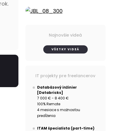
rok.
Najnovšie videá
VŠETKY VIDEÁ
IT projekty pre freelancerov
Databázový inžinier
[Databricks]
7 000 € - 8 400 €
100% Remote
4 mesiace s možnosťou
predĺženia
ITAM špecialista (part-time)