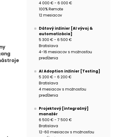
4 000 € - 6 000 €
100% Remote
12 mesiacov
Dátový inžinier [AI vývoj &
automatizácia]
5 300 € - 6 500 €
Bratislava
iny
4-16 mesiacov s možnosťou
gang
predĺženia
nástroje
AI Adoption inžinier [Testing]
5 200 € - 6 200 €
Bratislava
4 mesiacov s možnosťou
predĺženia
Projektový [integračný]
manažér
6 500 € - 7 500 €
Bratislava
12-60 mesiacov s možnosťou