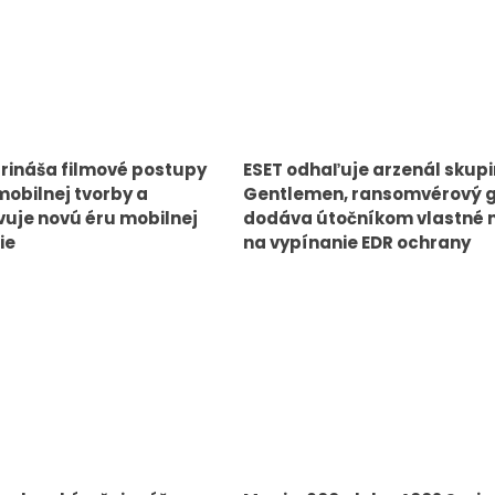
rináša filmové postupy
ESET odhaľuje arzenál skup
mobilnej tvorby a
Gentlemen, ransomvérový 
uje novú éru mobilnej
dodáva útočníkom vlastné 
ie
na vypínanie EDR ochrany