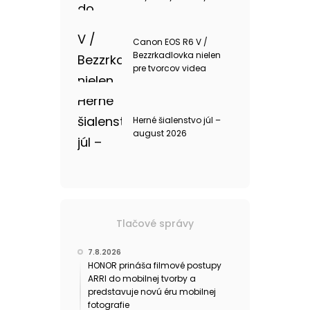
Canon EOS R6 V /
Bezzrkadlovka nielen
pre tvorcov videa
Herné šialenstvo júl –
august 2026
Tlačové správy
7.8.2026
HONOR prináša filmové postupy
ARRI do mobilnej tvorby a
predstavuje novú éru mobilnej
fotografie