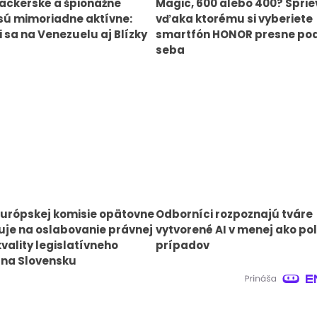
ackerské a špionážne
Magic, 600 alebo 400? Spri
sú mimoriadne aktívne:
vďaka ktorému si vyberiete
 sa na Venezuelu aj Blízky
smartfón HONOR presne po
seba
urópskej komisie opätovne
Odborníci rozpoznajú tváre
je na oslabovanie právnej
vytvorené AI v menej ako pol
kvality legislatívneho
prípadov
 na Slovensku