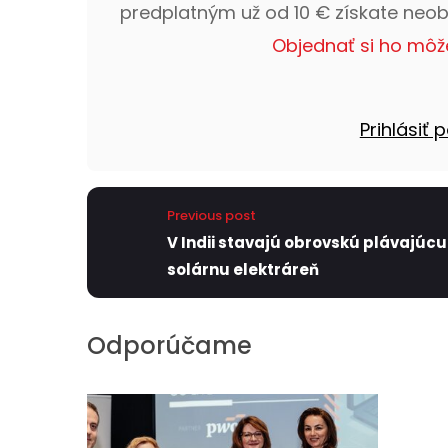
predplatným už od 10 € získate neo
Objednať si ho môž
Prihlásiť
Previous post
V Indii stavajú obrovskú plávajúcu
solárnu elektráreň
Odporúčame