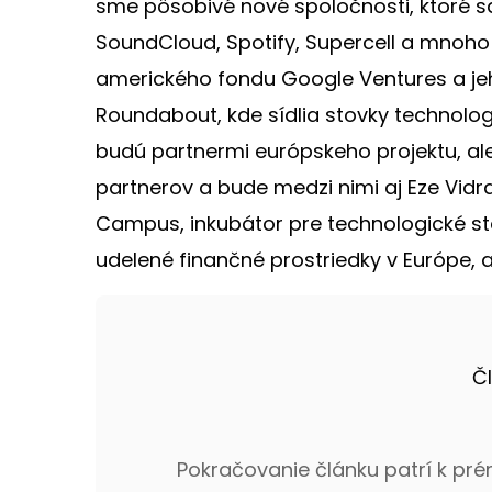
sme pôsobivé nové spoločnosti, ktoré sa ob
SoundCloud, Spotify, Supercell a mnoho
amerického fondu Google Ventures a jeho
Roundabout, kde sídlia stovky technolog
budú partnermi európskeho projektu, ale
partnerov a bude medzi nimi aj Eze Vidra,
Campus, inkubátor pre technologické s
udelené finančné prostriedky v Európe, a
Č
Pokračovanie článku patrí k pr