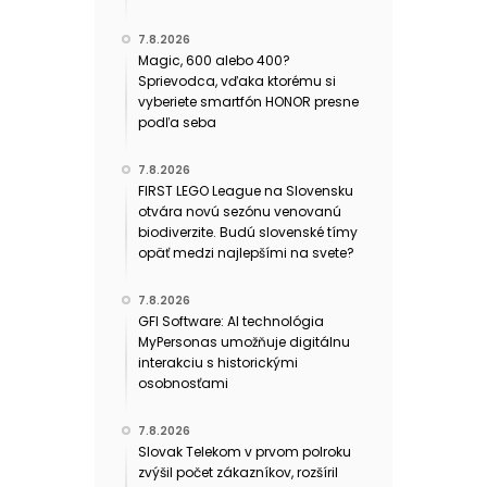
7.8.2026
Magic, 600 alebo 400?
Sprievodca, vďaka ktorému si
vyberiete smartfón HONOR presne
podľa seba
7.8.2026
FIRST LEGO League na Slovensku
otvára novú sezónu venovanú
biodiverzite. Budú slovenské tímy
opäť medzi najlepšími na svete?
7.8.2026
GFI Software: AI technológia
MyPersonas umožňuje digitálnu
interakciu s historickými
osobnosťami
7.8.2026
Slovak Telekom v prvom polroku
zvýšil počet zákazníkov, rozšíril