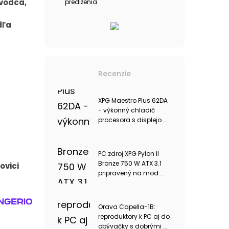
evodca,
predĺženia
dľa
Recenzie
XPG Maestro Plus 62DA
- výkonný chladič
procesora s displejo ...
PC zdroj XPG Pylon II
Bronze 750 W ATX 3.1
ovici
pripravený na mod ...
Orava Capella-1B:
reproduktory k PC aj do
obývačky s dobrými ...