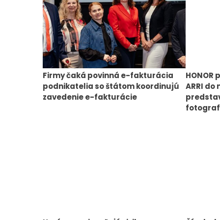
Firmy čaká povinná e-fakturácia
HONOR p
podnikatelia so štátom koordinujú
ARRI do 
zavedenie e-fakturácie
predstav
fotograf