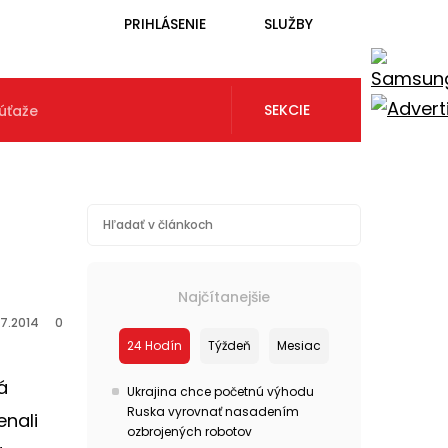
PRIHLÁSENIE
SLUŽBY
SEKCIE
úťaže
Najčítanejšie
.7.2014
0
24 Hodín
Týždeň
Mesiac
á
Ukrajina chce početnú výhodu
Ruska vyrovnať nasadením
enali
ozbrojených robotov