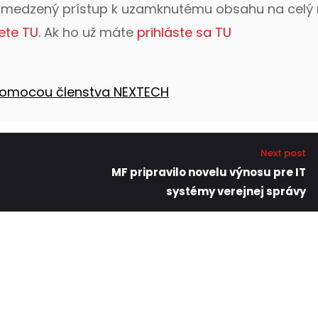
bmedzený prístup k uzamknutému obsahu na celý 
ete TU
. Ak ho už máte
prihláste sa TU
 pomocou členstva NEXTECH
Next post
MF pripravilo novelu výnosu pre IT
systémy verejnej správy