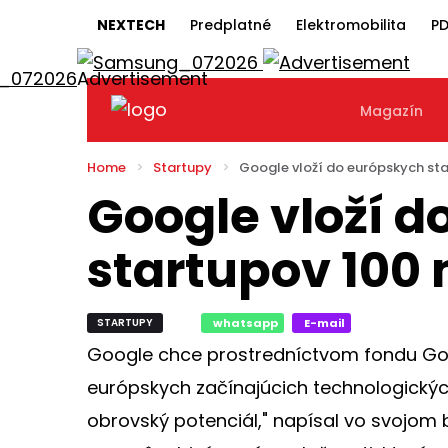
NEXTECH
Predplatné
Elektromobilita
PD
Magazín
Home
Startupy
Google vloží do európskych sta
Google vloží 
startupov 100 
STARTUPY
whatsapp
E-mail
Google chce prostredníctvom fondu Goo
európskych začínajúcich technologickýc
obrovský potenciál," napísal vo svojom b