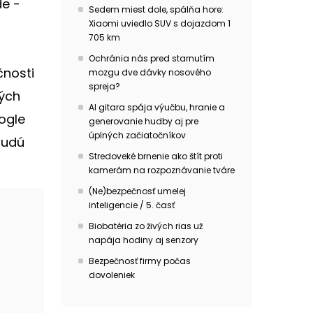
de -
Sedem miest dole, spálňa hore:
Xiaomi uviedlo SUV s dojazdom 1
705 km
Ochránia nás pred starnutím
čnosti
mozgu dve dávky nosového
spreja?
ných
AI gitara spája výučbu, hranie a
oogle
generovanie hudby aj pre
úplných začiatočníkov
budú
Stredoveké brnenie ako štít proti
kamerám na rozpoznávanie tváre
(Ne)bezpečnosť umelej
inteligencie / 5. časť
Biobatéria zo živých rias už
napája hodiny aj senzory
Bezpečnosť firmy počas
dovoleniek