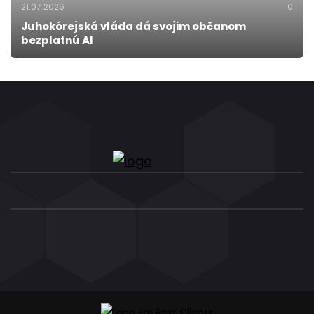
21.07.2026
0
Juhokórejská vláda dá svojim občanom
bezplatnú AI