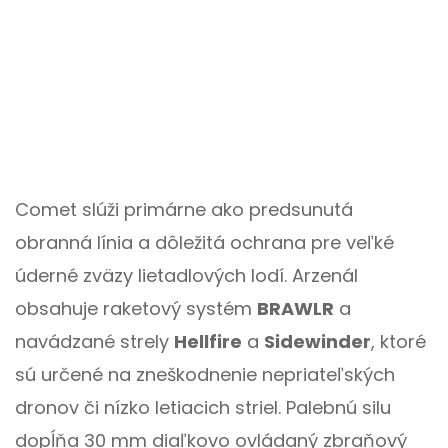
Comet slúži primárne ako predsunutá
obranná línia a dôležitá ochrana pre veľké
úderné zväzy lietadlových lodí. Arzenál
obsahuje raketový systém
BRAWLR
a
navádzané strely
Hellfire
a
Sidewinder
, ktoré
sú určené na zneškodnenie nepriateľských
dronov či nízko letiacich striel. Palebnú silu
dopĺňa 30 mm diaľkovo ovládaný zbraňový