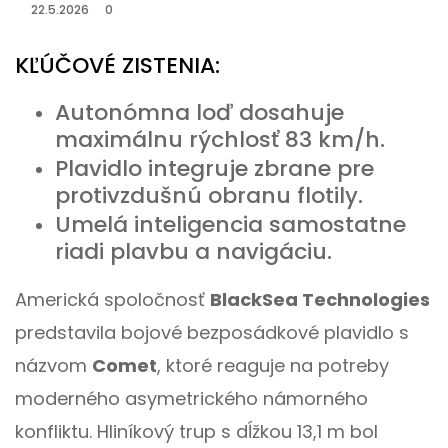
22.5.2026
0
KĽÚČOVÉ ZISTENIA:
Autonómna loď dosahuje
maximálnu rýchlosť 83 km/h.
Plavidlo integruje zbrane pre
protivzdušnú obranu flotily.
Umelá inteligencia samostatne
riadi plavbu a navigáciu.
Americká spoločnosť
BlackSea Technologies
predstavila bojové bezposádkové plavidlo s
názvom
Comet
, ktoré reaguje na potreby
moderného asymetrického námorného
konfliktu. Hliníkový trup s dĺžkou 13,1 m bol