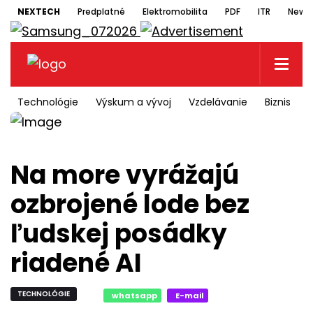
NEXTECH
Predplatné
Elektromobilita
PDF
ITR
Newsl
Technológie
Výskum a vývoj
Vzdelávanie
Biznis
Na more vyrážajú
ozbrojené lode bez
ľudskej posádky
riadené AI
TECHNOLÓGIE
whatsapp
E-mail