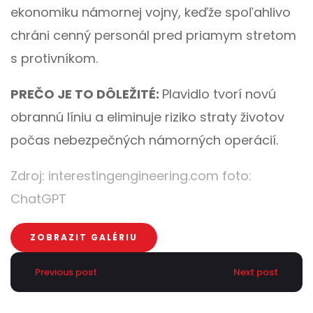
ekonomiku námornej vojny, keďže spoľahlivo
chráni cenný personál pred priamym stretom
s protivníkom.
PREČO JE TO DÔLEŽITÉ:
Plavidlo tvorí novú
obrannú líniu a eliminuje riziko straty životov
počas nebezpečných námorných operácií.
Zdroj:
interestingengineering.com
foto:
ChatGPT
ZOBRAZIT GALÉRIU
Previous post
Next post