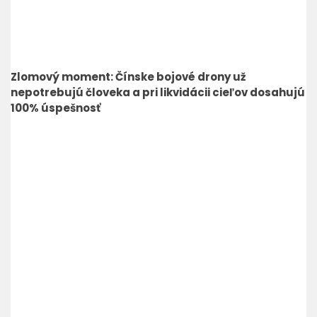
Zlomový moment: Čínske bojové drony už
nepotrebujú človeka a pri likvidácii cieľov dosahujú
100% úspešnosť