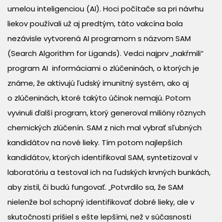
umelou inteligenciou (AI). Hoci počítače sa pri návrhu
liekov používali už aj predtým, táto vakcína bola
nezávisle vytvorená AI programom s názvom SAM
(Search Algorithm for Ligands). Vedci najprv „nakŕmili“
program AI informáciami o zlúčeninách, o ktorých je
známe, že aktivujú ľudský imunitný systém, ako aj
o zlúčeninách, ktoré takýto účinok nemajú. Potom
vyvinuli ďalší program, ktorý generoval milióny rôznych
chemických zlúčenín. SAM z nich mal vybrať sľubných
kandidátov na nové lieky. Tím potom najlepších
kandidátov, ktorých identifikoval SAM, syntetizoval v
laboratóriu a testoval ich na ľudských krvných bunkách,
aby zistil, či budú fungovať. „Potvrdilo sa, že SAM
nielenže bol schopný identifikovať dobré lieky, ale v
skutočnosti prišiel s ešte lepšími, než v súčasnosti