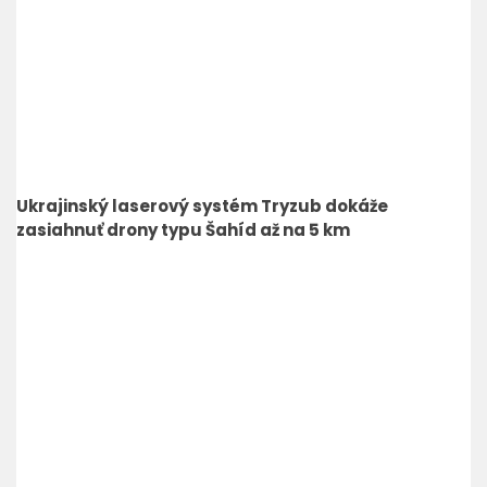
Ukrajinský laserový systém Tryzub dokáže
zasiahnuť drony typu Šahíd až na 5 km