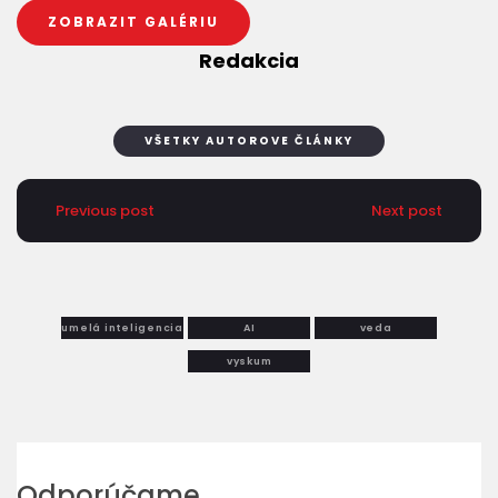
ZOBRAZIT GALÉRIU
Redakcia
VŠETKY AUTOROVE ČLÁNKY
Previous post
Next post
umelá inteligencia
AI
veda
vyskum
Odporúčame