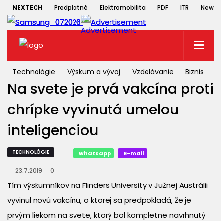
NEXTECH
Predplatné
Elektromobilita
PDF
ITR
Newsle
Technológie
Výskum a vývoj
Vzdelávanie
Biznis
S
Na svete je prvá vakcína proti
chrípke vyvinutá umelou
inteligenciou
TECHNOLÓGIE
whatsapp
E-mail
23.7.2019
0
Tím výskumníkov na Flinders University v Južnej Austrálii
vyvinul novú vakcínu, o ktorej sa predpokladá, že je
prvým liekom na svete, ktorý bol kompletne navrhnutý