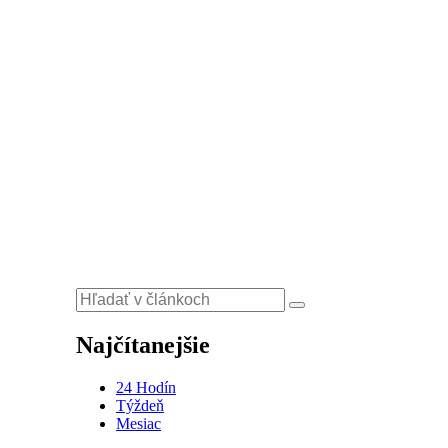
Najčítanejšie
24 Hodín
Týždeň
Mesiac