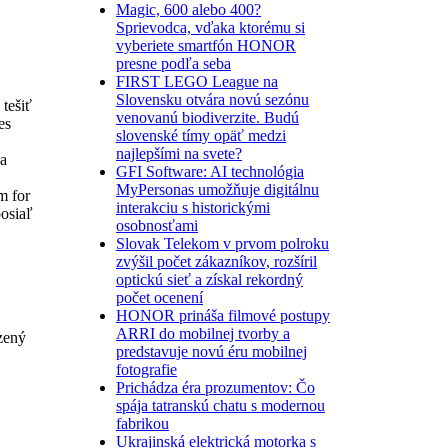
Magic, 600 alebo 400?
Sprievodca, vďaka ktorému si
vyberiete smartfón HONOR
presne podľa seba
FIRST LEGO League na
Slovensku otvára novú sezónu
tešiť
venovanú biodiverzite. Budú
es
slovenské tímy opäť medzi
najlepšími na svete?
ka
GFI Software: AI technológia
MyPersonas umožňuje digitálnu
m for
interakciu s historickými
posiaľ
osobnosťami
Slovak Telekom v prvom polroku
zvýšil počet zákazníkov, rozšíril
optickú sieť a získal rekordný
počet ocenení
HONOR prináša filmové postupy
ARRI do mobilnej tvorby a
zený
predstavuje novú éru mobilnej
fotografie
Prichádza éra prozumentov: Čo
spája tatranskú chatu s modernou
fabrikou
Ukrajinská elektrická motorka s