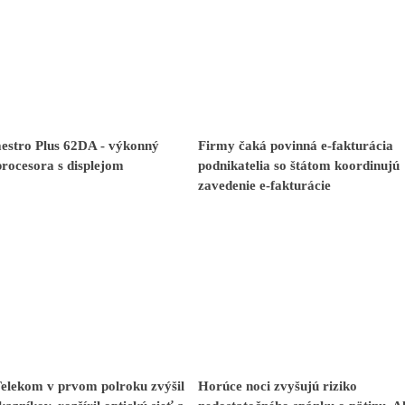
stro Plus 62DA - výkonný
Firmy čaká povinná e-fakturácia
procesora s displejom
podnikatelia so štátom koordinujú
zavedenie e-fakturácie
Telekom v prvom polroku zvýšil
Horúce noci zvyšujú riziko