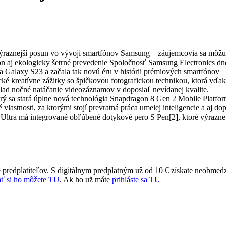
ýraznejší posun vo vývoji smartfónov Samsung – záujemcovia sa môžu 
kon aj ekologicky šetrné prevedenie Spoločnosť Samsung Electronics dn
 Galaxy S23 a začala tak novú éru v histórii prémiových smartfónov
é kreatívne zážitky so špičkovou fotografickou technikou, ktorá vďa
klad nočné natáčanie videozáznamov v doposiaľ nevídanej kvalite.
ý sa stará úplne nová technológia Snapdragon 8 Gen 2 Mobile Platfor
astnosti, za ktorými stojí prevratná práca umelej inteligencie a aj do
 Ultra má integrované obľúbené dotykové pero S Pen[2], ktoré výrazne
 predplatiteľov. S digitálnym predplatným už od 10 € získate neobmed
ť si ho môžete TU
. Ak ho už máte
prihláste sa TU