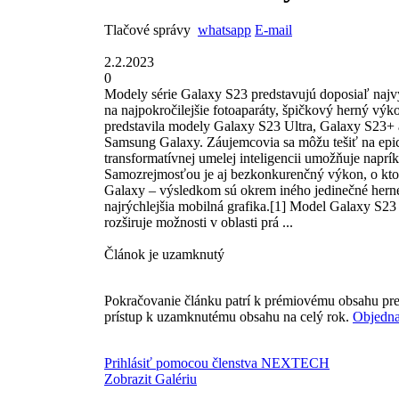
Tlačové správy
whatsapp
E-mail
2.2.2023
0
Modely série Galaxy S23 predstavujú doposiaľ najv
na najpokročilejšie fotoaparáty, špičkový herný vý
predstavila modely Galaxy S23 Ultra, Galaxy S23+ a
Samsung Galaxy. Záujemcovia sa môžu tešiť na epick
transformatívnej umelej inteligencii umožňuje naprí
Samozrejmosťou je aj bezkonkurenčný výkon, o ktor
Galaxy – výsledkom sú okrem iného jedinečné herné vl
najrýchlejšia mobilná grafika.[1] Model Galaxy S23
rozširuje možnosti v oblasti prá ...
Článok je uzamknutý
Pokračovanie článku patrí k prémiovému obsahu pre
prístup k uzamknutému obsahu na celý rok.
Objedna
Prihlásiť pomocou členstva NEXTECH
Zobrazit Galériu