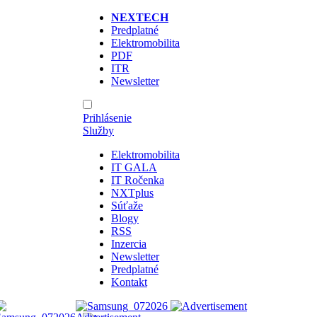
NEXTECH
Predplatné
Elektromobilita
PDF
ITR
Newsletter
Prihlásenie
Služby
Elektromobilita
IT GALA
IT Ročenka
NXTplus
Súťaže
Blogy
RSS
Inzercia
Newsletter
Predplatné
Kontakt