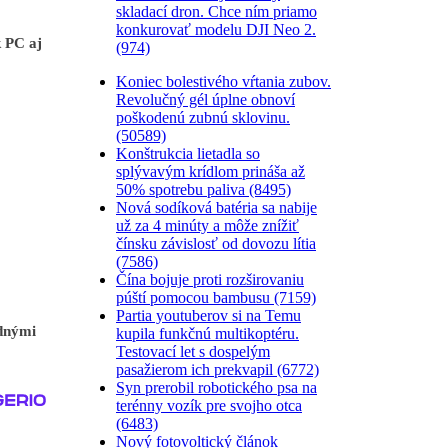
skladací dron. Chce ním priamo
konkurovať modelu DJI Neo 2.
 PC aj
(974)
Koniec bolestivého vŕtania zubov.
Revolučný gél úplne obnoví
poškodenú zubnú sklovinu.
(50589)
Konštrukcia lietadla so
splývavým krídlom prináša až
50% spotrebu paliva (8495)
Nová sodíková batéria sa nabije
už za 4 minúty a môže znížiť
čínsku závislosť od dovozu lítia
(7586)
Čína bojuje proti rozširovaniu
púští pomocou bambusu (7159)
Partia youtuberov si na Temu
ednými
kupila funkčnú multikoptéru.
Testovací let s dospelým
pasažierom ich prekvapil (6772)
Syn prerobil robotického psa na
terénny vozík pre svojho otca
(6483)
Nový fotovoltický článok