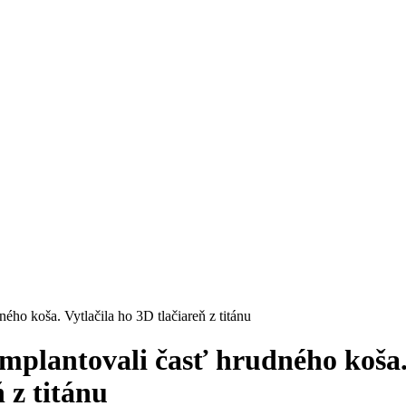
ého koša. Vytlačila ho 3D tlačiareň z titánu
implantovali časť hrudného koša
 z titánu