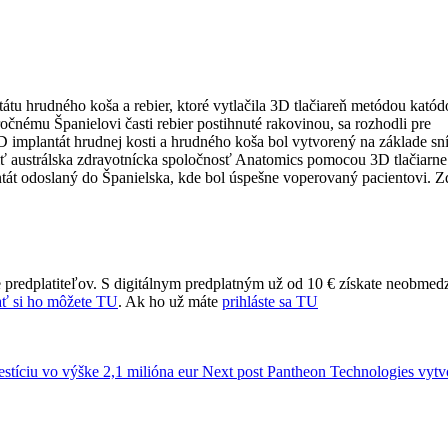
ntátu hrudného koša a rebier, ktoré vytlačila 3D tlačiareň metódou kató
očnému Španielovi časti rebier postihnuté rakovinou, sa rozhodli pre
3D implantát hrudnej kosti a hrudného koša bol vytvorený na základe s
viť austrálska zdravotnícka spoločnosť Anatomics pomocou 3D tlačiarn
át odoslaný do Španielska, kde bol úspešne voperovaný pacientovi. Zd
 predplatiteľov. S digitálnym predplatným už od 10 € získate neobmed
ť si ho môžete TU
. Ak ho už máte
prihláste sa TU
estíciu vo výške 2,1 milióna eur
Next post
Pantheon Technologies vytv