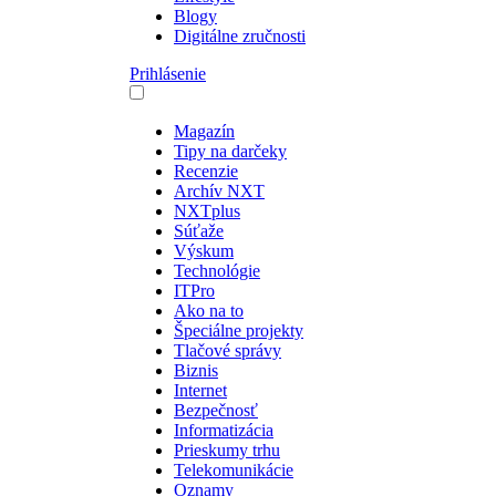
Blogy
Digitálne zručnosti
Prihlásenie
Magazín
Tipy na darčeky
Recenzie
Archív NXT
NXTplus
Súťaže
Výskum
Technológie
ITPro
Ako na to
Špeciálne projekty
Tlačové správy
Biznis
Internet
Bezpečnosť
Informatizácia
Prieskumy trhu
Telekomunikácie
Oznamy