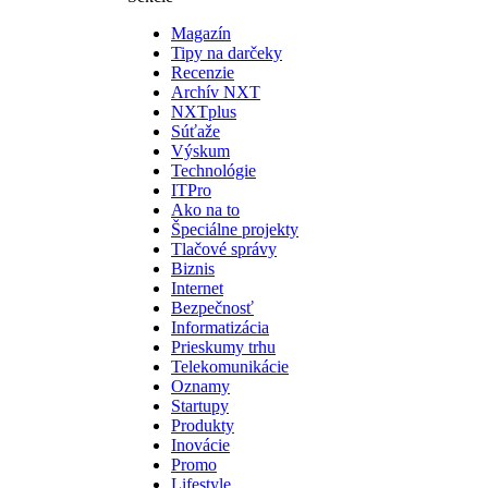
Magazín
Tipy na darčeky
Recenzie
Archív NXT
NXTplus
Súťaže
Výskum
Technológie
ITPro
Ako na to
Špeciálne projekty
Tlačové správy
Biznis
Internet
Bezpečnosť
Informatizácia
Prieskumy trhu
Telekomunikácie
Oznamy
Startupy
Produkty
Inovácie
Promo
Lifestyle