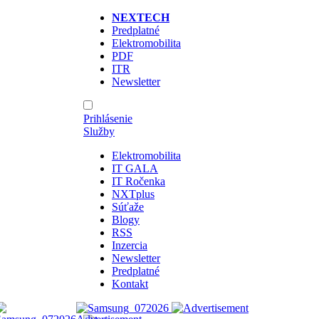
NEXTECH
Predplatné
Elektromobilita
PDF
ITR
Newsletter
Prihlásenie
Služby
Elektromobilita
IT GALA
IT Ročenka
NXTplus
Súťaže
Blogy
RSS
Inzercia
Newsletter
Predplatné
Kontakt