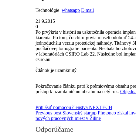
Technológie
whatsapp
E-mail
21.9.2015
0
Po prvýkrát v histórii sa uskutočnila operácia impla
žiarenia. Po tom, čo chirurgovia museli odobrať 54-r
jednoduchšiu verziu protetickej náhrady. Titánový 
počítačovej tomografie pacienta. Nechala ho zhoto
v laboratóriách CSIRO Lab 22. Následne bol implant
csiro.au
Článok je uzamknutý
Pokračovanie článku patrí k prémiovému obsahu pre
prístup k uzamknutému obsahu na celý rok.
Objedna
Prihlásiť pomocou členstva NEXTECH
Previous post
Slovenský startup Photoneo získal inv
nových pracovných miest v Žiline
Odporúčame