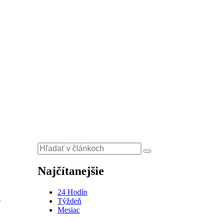
Najčítanejšie
24 Hodín
.
Týždeň
Mesiac