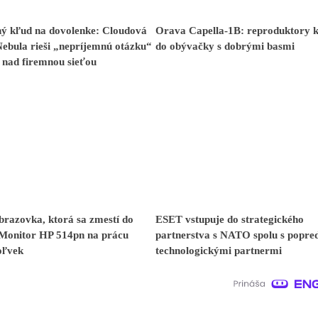
ný kľud na dovolenke: Cloudová
Orava Capella-1B: reproduktory k
ebula rieši „nepríjemnú otázku“
do obývačky s dobrými basmi
 nad firemnou sieťou
razovka, ktorá sa zmestí do
ESET vstupuje do strategického
 Monitor HP 514pn na prácu
partnerstva s NATO spolu s popr
oľvek
technologickými partnermi