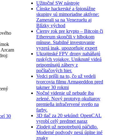
Užitočné SW nástroje
Čínske hackerské a špionážne
skupiny sú mimoriadne aktívne:
Zamerali sa na Venezuelu aj
Blízky východ
Čierny rok pre krypto – Bitcoin či
dového
Ethereum skončili v hlbokom
mínuse. Stabilné investovanie
nímok
vyzerá inak, upozorňuje expert
e Arcam
Ukrajinské FPV drony naháňajú
roj:
ruských vojakov. Uniknuté videá
pripomínajú zábery z
počítačových hier.
Vedci prišli na to, čo už vedeli
tvorcovia filmu Armageddon pred
takmer 30 rokmi
zený
Nočné videnie už nebude iba
zelené. Nový prototyp okuliarov
premieňa infračervené svetlo na
farby.
3D tlač za 20 sekúnd: OpenCAL
orí 30
vyrobí celý predmet naraz
Zlodeji už nepotrebujú páčidlo.
Moderné podvody nesú úplne iné
znaky