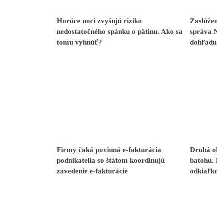
Horúce noci zvyšujú riziko
Zaslúže
nedostatočného spánku o pätinu. Ako sa
správa N
tomu vyhnúť?
dohľadu
Firmy čaká povinná e-fakturácia
Druhá ob
podnikatelia so štátom koordinujú
batohu.
zavedenie e-fakturácie
odkiaľk