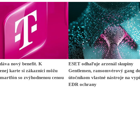
dáva nový benefit. K
ESET odhaľuje arzenál skupiny
enej karte si zákazníci môžu
Gentlemen, ransomvérový gang d
smartfón so zvýhodnenou cenou
útočníkom vlastné nástroje na vyp
EDR ochrany