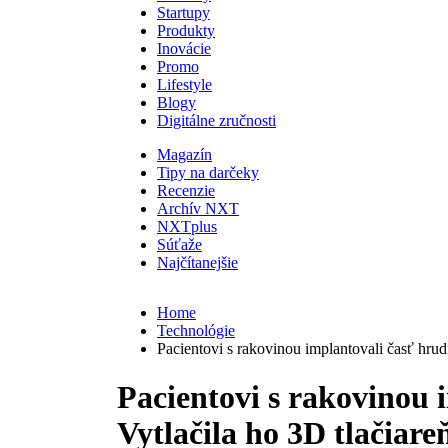
Startupy
Produkty
Inovácie
Promo
Lifestyle
Blogy
Digitálne zručnosti
Magazín
Tipy na darčeky
Recenzie
Archív NXT
NXTplus
Súťaže
Najčítanejšie
Home
Technológie
Pacientovi s rakovinou implantovali časť hrudn
Pacientovi s rakovinou 
Vytlačila ho 3D tlačiareň