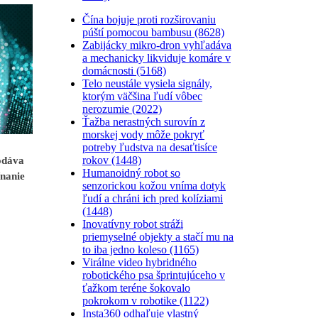
Čína bojuje proti rozširovaniu
púští pomocou bambusu (8628)
Zabijácky mikro-dron vyhľadáva
a mechanicky likviduje komáre v
domácnosti (5168)
Telo neustále vysiela signály,
ktorým väčšina ľudí vôbec
nerozumie (2022)
Ťažba nerastných surovín z
morskej vody môže pokryť
potreby ľudstva na desaťtisíce
rokov (1448)
odáva
Humanoidný robot so
ínanie
senzorickou kožou vníma dotyk
ľudí a chráni ich pred kolíziami
(1448)
Inovatívny robot stráži
priemyselné objekty a stačí mu na
to iba jedno koleso (1165)
Virálne video hybridného
robotického psa šprintujúceho v
ťažkom teréne šokovalo
pokrokom v robotike (1122)
Insta360 odhaľuje vlastný