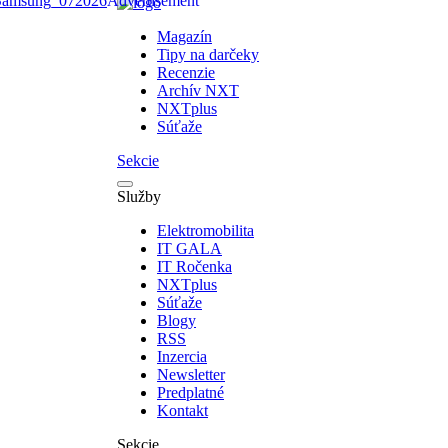
Magazín
Tipy na darčeky
Recenzie
Archív NXT
NXTplus
Súťaže
Sekcie
Služby
Elektromobilita
IT GALA
IT Ročenka
NXTplus
Súťaže
Blogy
RSS
Inzercia
Newsletter
Predplatné
Kontakt
Sekcie