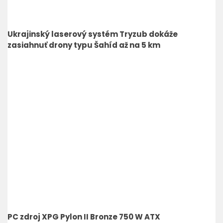
Ukrajinský laserový systém Tryzub dokáže
zasiahnuť drony typu Šahíd až na 5 km
PC zdroj XPG Pylon II Bronze 750 W ATX