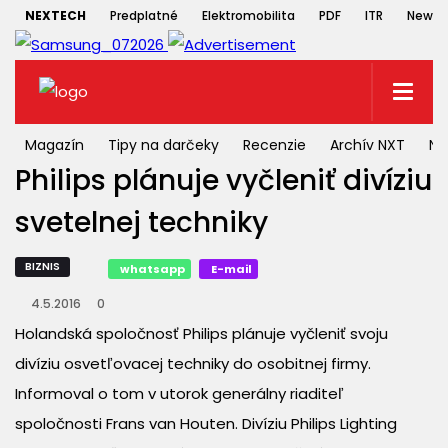
NEXTECH
Predplatné
Elektromobilita
PDF
ITR
Newsle
Magazín
Tipy na darčeky
Recenzie
Archív NXT
NX
Philips plánuje vyčleniť divíziu
svetelnej techniky
BIZNIS
whatsapp
E-mail
4.5.2016
0
Holandská spoločnosť Philips plánuje vyčleniť svoju
divíziu osvetľovacej techniky do osobitnej firmy.
Informoval o tom v utorok generálny riaditeľ
spoločnosti Frans van Houten. Divíziu Philips Lighting