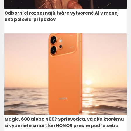
Odborníci rozpoznajú tváre vytvorené AI v menej
ako polovici prípadov
Magic, 600 alebo 400? Sprievodca, vďaka ktorému
si vyberiete smartfón HONOR presne podľa seba