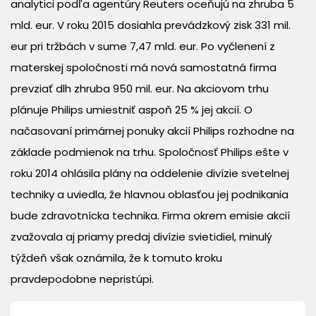
analytici podľa agentúry Reuters oceňujú na zhruba 5
mld. eur. V roku 2015 dosiahla prevádzkový zisk 331 mil.
eur pri tržbách v sume 7,47 mld. eur. Po vyčlenení z
materskej spoločnosti má nová samostatná firma
prevziať dlh zhruba 950 mil. eur. Na akciovom trhu
plánuje Philips umiestniť aspoň 25 % jej akcií. O
načasovaní primárnej ponuky akcií Philips rozhodne na
základe podmienok na trhu. Spoločnosť Philips ešte v
roku 2014 ohlásila plány na oddelenie divízie svetelnej
techniky a uviedla, že hlavnou oblasťou jej podnikania
bude zdravotnícka technika. Firma okrem emisie akcií
zvažovala aj priamy predaj divízie svietidiel, minulý
týždeň však oznámila, že k tomuto kroku
pravdepodobne nepristúpi.