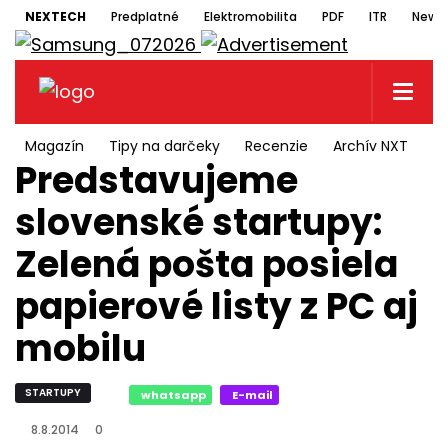
NEXTECH
Predplatné
Elektromobilita
PDF
ITR
Newsl
Magazín
Tipy na darčeky
Recenzie
Archív NXT
N
Predstavujeme
slovenské startupy:
Zelená pošta posiela
papierové listy z PC aj
mobilu
STARTUPY
whatsapp
E-mail
8.8.2014
0