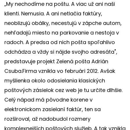
„My nechodíme na poštu. A viac už ani naši
klienti. Nemusia. A ani netlačia faktúry,
neoblizujú obálky, necestujú v zápche autom,
nehľadajú miesto na parkovanie a nestoja v
radoch. A predsa od nich pošta spoľahlivo
odchádza a vždy si nájde svojho adresáta",
predstavuje projekt Zelená pošta Adrián
Csuba.Firma vznikla vo februári 2012. Avšak
myšlienka okolo odosielania klasických
poštových zásielok cez web je tu určite dlhšie.
Celý nápad má pôvodne korene v
elektronickom zasielaní faktúr, ten sa
rozširoval, až nadobudol rozmery
komplexnejších poštových služieb. A tak vznikla