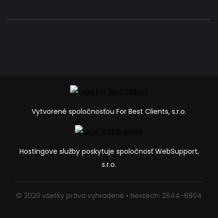
Vytvorené spoločnosťou For Best Clients, s.r.o.
Hostingove služby poskytuje spoločnosť WebSupport,
s.r.o.
© 2020 všetky práva vyhradené • Nextech: 2644-6804