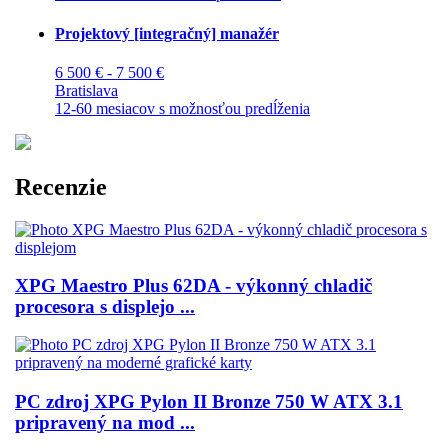
Projektový [integračný] manažér
6 500 € - 7 500 €
Bratislava
12-60 mesiacov s možnosťou predĺženia
Recenzie
XPG Maestro Plus 62DA - výkonný chladič
procesora s displejo ...
PC zdroj XPG Pylon II Bronze 750 W ATX 3.1
pripravený na mod ...