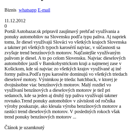
Biznis
whatsapp
E-mail
11.12.2012
0
Portál Autobazar.sk pripravil zaujímavý prehľad využívania a
ponuky automobilov na Slovensku podľa typu paliva. Aj napriek
tomu, že diesel využívajú Slováci vo všetkých krajoch Slovenska
a takmer pri všetkých typoch karosérií najviac, v súčasnosti sa
zvyšuje trend benzínových motorov. Najčastejšie využívaným
palivom je diesel. A to po celom Slovensku. Najviac dieselových
automobilov jazdí v Banskobystrickom kraji a najmenej zase v
Košickom, kde sú najviac zo všetkých krajov využívané aj iné
formy paliva.Podľa typu karosérie dominujú vo všetkých triedach
dieselové motory. Výnimkou je trieda: hatchback, v ktorej je
dvojnásobne viac benzínových motorov. Malý rozdiel vo
využívaní benzínových a dieselových motorov je tiež pri
sedanoch, kde sa jeden aj druhý typ paliva využívajú takmer
rovnako.Trend ponuky automobilov v závislosti od ročníka
výroby poukazuje, ako klesala výroba benzínových motorov a
rastúci trend dieselových motorov. V posledných rokoch však
trend ponuky benzínových motorov ...
Článok je uzamknutý