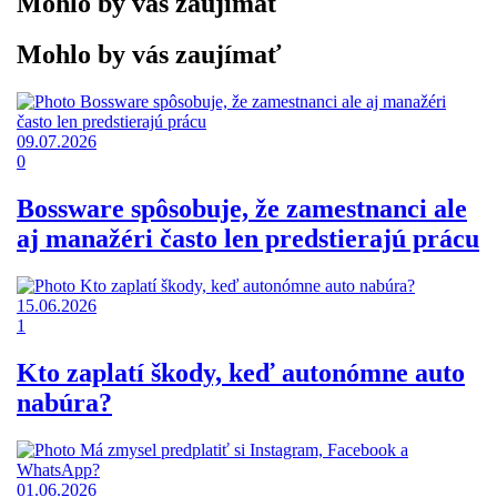
Mohlo by vás zaujímať
Mohlo by vás zaujímať
09.07.2026
0
Bossware spôsobuje, že zamestnanci ale
aj manažéri často len predstierajú prácu
15.06.2026
1
Kto zaplatí škody, keď autonómne auto
nabúra?
01.06.2026