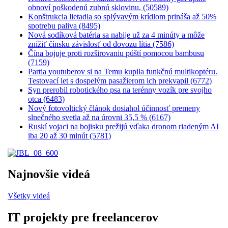
obnoví poškodenú zubnú sklovinu. (50589)
Konštrukcia lietadla so splývavým krídlom prináša až 50%
spotrebu paliva (8495)
Nová sodíková batéria sa nabije už za 4 minúty a môže
znížiť čínsku závislosť od dovozu lítia (7586)
Čína bojuje proti rozširovaniu púští pomocou bambusu
(7159)
Partia youtuberov si na Temu kupila funkčnú multikoptéru.
Testovací let s dospelým pasažierom ich prekvapil (6772)
Syn prerobil robotického psa na terénny vozík pre svojho
otca (6483)
Nový fotovoltický článok dosiahol účinnosť premeny
slnečného svetla až na úrovni 35,5 % (6167)
Ruskí vojaci na bojisku prežijú vďaka dronom riadeným AI
iba 20 až 30 minút (5781)
Najnovšie videá
Všetky videá
IT projekty pre freelancerov