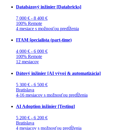
Databázový inžinier [Databricks]
7 000 € - 8 400 €
100% Remote
4 mesiace s možnosťou predĺženia
ITAM špecialista (part-time)
4 000 € - 6 000 €
100% Remote
12 mesiacov
Dátový inžinier [AI vývoj & automatizácia]
5 300 € - 6 500 €
Bratislava
4-16 mesiacov s možnosťou predĺženia
AI Adoption inžinier [Testing]
5 200 € - 6 200 €
Bratislava
4 mesiacov s možnosťou predĺženia