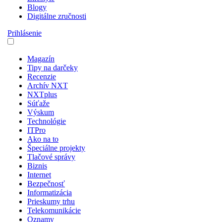
Blogy
Digitálne zručnosti
Prihlásenie
Magazín
Tipy na darčeky
Recenzie
Archív NXT
NXTplus
Súťaže
Výskum
Technológie
ITPro
Ako na to
Špeciálne projekty
Tlačové správy
Biznis
Internet
Bezpečnosť
Informatizácia
Prieskumy trhu
Telekomunikácie
Oznamy