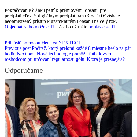
Pokračovanie článku patrí k prémiovému obsahu pre
predplatiteľov. S digitálnym predplatným už od 10 € získate
neobmedzený prístup k uzamknutému obsahu na celý rok.
Objednať si ho môžete TU
. Ak ho už máte
prihláste sa TU
Prihlásiť pomocou členstva NEXTECH
Previous post
Počítač, ktorý prelomí každé 8-miestne heslo za pár
hodín
Next post
Nové technológie pomôžu futbalovým
rozhodcom pri určovaní regulárnosti gólu. Ktorá je presnejšia?
Odporúčame