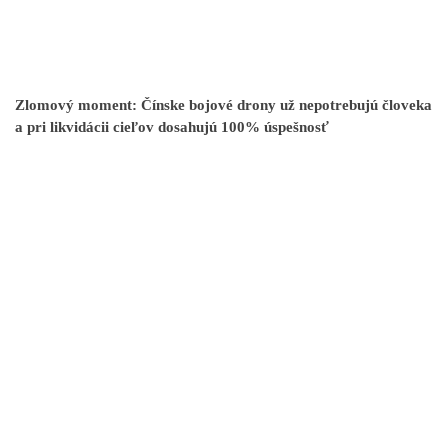
Zlomový moment: Čínske bojové drony už nepotrebujú človeka
a pri likvidácii cieľov dosahujú 100% úspešnosť