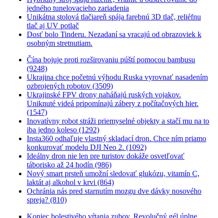
jedného tunelovacieho zariadenia
Unikátna stolová tlačiareň spája farebnú 3D tlač, reliéfnu
tlač aj UV potlač
Dosť bolo Tinderu. Nezadaní sa vracajú od obrazoviek k
osobným stretnutiam.
Čína bojuje proti rozširovaniu púští pomocou bambusu
(9248)
Ukrajina chce početnú výhodu Ruska vyrovnať nasadením
ozbrojených robotov (3509)
Ukrajinské FPV drony naháňajú ruských vojakov.
Uniknuté videá pripomínajú zábery z počítačových hier.
(1547)
Inovatívny robot stráži priemyselné objekty a stačí mu na to
iba jedno koleso (1292)
Insta360 odhaľuje vlastný skladací dron. Chce ním priamo
konkurovať modelu DJI Neo 2. (1092)
Ideálny dron nie len pre turistov dokáže osvetľovať
táborisko až 24 hodín (986)
Nový smart prsteň umožní sledovať glukózu, vitamín C,
laktát aj alkohol v krvi (864)
Ochránia nás pred starnutím mozgu dve dávky nosového
spreja? (810)
Koniec bolestivého vŕtania zubov. Revolučný gél úplne