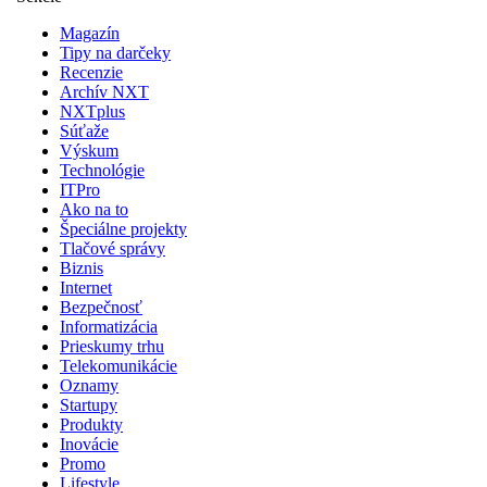
Magazín
Tipy na darčeky
Recenzie
Archív NXT
NXTplus
Súťaže
Výskum
Technológie
ITPro
Ako na to
Špeciálne projekty
Tlačové správy
Biznis
Internet
Bezpečnosť
Informatizácia
Prieskumy trhu
Telekomunikácie
Oznamy
Startupy
Produkty
Inovácie
Promo
Lifestyle