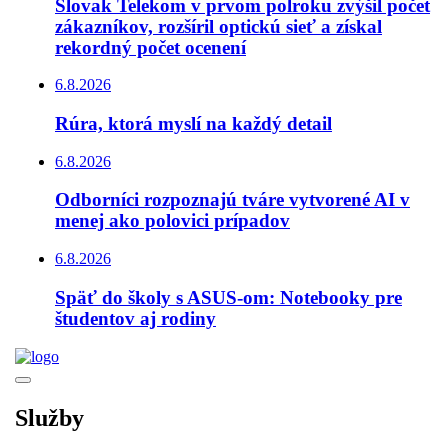
Slovak Telekom v prvom polroku zvýšil počet
zákazníkov, rozšíril optickú sieť a získal
rekordný počet ocenení
6.8.2026
Rúra, ktorá myslí na každý detail
6.8.2026
Odborníci rozpoznajú tváre vytvorené AI v
menej ako polovici prípadov
6.8.2026
Späť do školy s ASUS-om: Notebooky pre
študentov aj rodiny
Služby