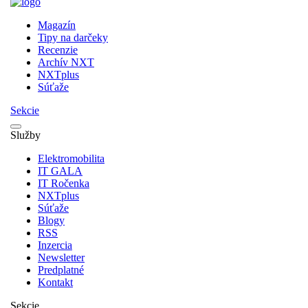
Magazín
Tipy na darčeky
Recenzie
Archív NXT
NXTplus
Súťaže
Sekcie
Služby
Elektromobilita
IT GALA
IT Ročenka
NXTplus
Súťaže
Blogy
RSS
Inzercia
Newsletter
Predplatné
Kontakt
Sekcie