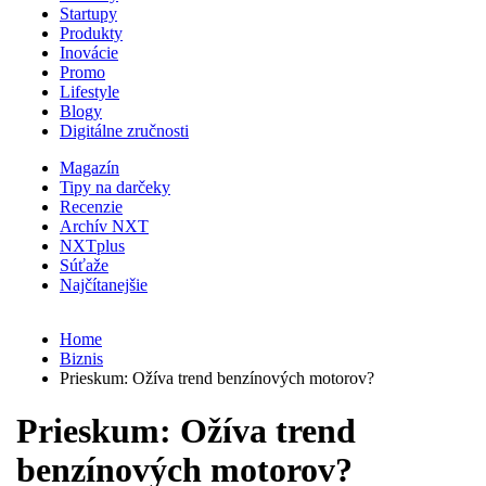
Startupy
Produkty
Inovácie
Promo
Lifestyle
Blogy
Digitálne zručnosti
Magazín
Tipy na darčeky
Recenzie
Archív NXT
NXTplus
Súťaže
Najčítanejšie
Home
Biznis
Prieskum: Ožíva trend benzínových motorov?
Prieskum: Ožíva trend
benzínových motorov?