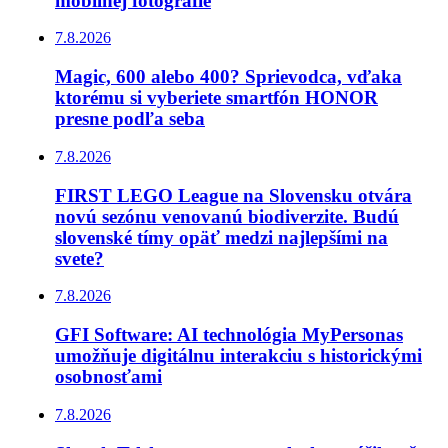
mobilnej fotografie
7.8.2026
Magic, 600 alebo 400? Sprievodca, vďaka
ktorému si vyberiete smartfón HONOR
presne podľa seba
7.8.2026
FIRST LEGO League na Slovensku otvára
novú sezónu venovanú biodiverzite. Budú
slovenské tímy opäť medzi najlepšími na
svete?
7.8.2026
GFI Software: AI technológia MyPersonas
umožňuje digitálnu interakciu s historickými
osobnosťami
7.8.2026