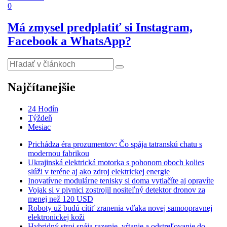
0
Má zmysel predplatiť si Instagram,
Facebook a WhatsApp?
Najčítanejšie
24 Hodín
Týždeň
Mesiac
Prichádza éra prozumentov: Čo spája tatranskú chatu s
modernou fabrikou
Ukrajinská elektrická motorka s pohonom oboch kolies
slúži v teréne aj ako zdroj elektrickej energie
Inovatívne modulárne tenisky si doma vytlačíte aj opravíte
Vojak si v pivnici zostrojil nositeľný detektor dronov za
menej než 120 USD
Roboty už budú cítiť zranenia vďaka novej samoopravnej
elektronickej koži
Hybridný stroj spája razenie, vŕtanie a odstreľovanie do