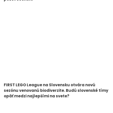
FIRST LEGO League na Slovensku otvára novú
sezónu venovanú biodiverzite. Budú slovenské tímy
opäť medzi najlepšími na svete?