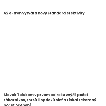
A2 e-tron vytvára nový štandard efektivity
Slovak Telekom v prvom polroku zvýšil počet
zákazníkov, rozšíril optickú sieť a získal rekordný
počet ocenení