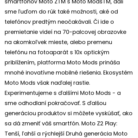
smartfónov Moto ZTM s Moto ModsTM, dali
sme ľuďom do rúk také možnosti, aké od
telefónov predtým neočakávali. Či ide o
premietanie videí na 70-palcovej obrazovke
na akomkoľvek mieste, alebo premenu
telefónu na fotoaparát s 10x optickým
priblížením, platforma Moto Mods prináša
mnohé inovatívne mobilné riešenia. Ekosystém
Moto Mods však naďalej rastie.
Experimentujeme s ďalšími Moto Mods - a
sme odhodlaní pokračovať. S ďalšou
generáciou produktov si môžete vyskúšať, ako
sa dá zmeniť váš smartfón. Moto Z2 Play:
Tenší, ľahší a rýchlejší Druhá generácia Moto