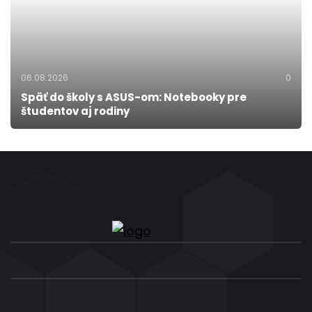
06.08.2026
0
Späť do školy s ASUS-om: Notebooky pre
študentov aj rodiny