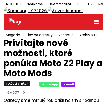
NEXTECH
Predplatné
Elektromobilita
PDF
ITR
Newsl
Magazín
Tipy na darčeky
Recenzie
Archív NXT
N
Privítajte nové
možnosti, ktoré
ponúka Moto Z2 Play a
Moto Mods
TLAČOVÉ SPRÁVY
whatsapp
E-mail
6.6.2017
0
Odkedy sme minulý rok prišli na trh s rodinou