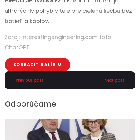
PREČO JE TO DÔLEŽITÉ:
Robot umožňuje
ultrarýchly pohyb v tele pre cielenú liečbu bez
batérií a káblov.
Zdroj:
interestingengineering.com
foto:
ChatGPT
ZOBRAZIT GALÉRIU
Previous post
Next post
Odporúčame