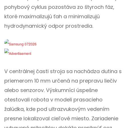
pohybový cyklus pozostáva zo štyroch fáz,
ktoré maximalizujú ťah a minimalizujú
hydrodynamický odpor prostredia.
V centrálnej časti stroja sa nachádza dutina s
priemerom 10 mm určená na prepravu liečiv
alebo senzorov. Výskumníci úspešne
otestovali robota v modeli prasacieho
žalúdka, kde pod ultrazvukovým vedením
presne lokalizoval cieľové miesto. Zariadenie
vybavené mikroihlou dokáže preniknúť cez