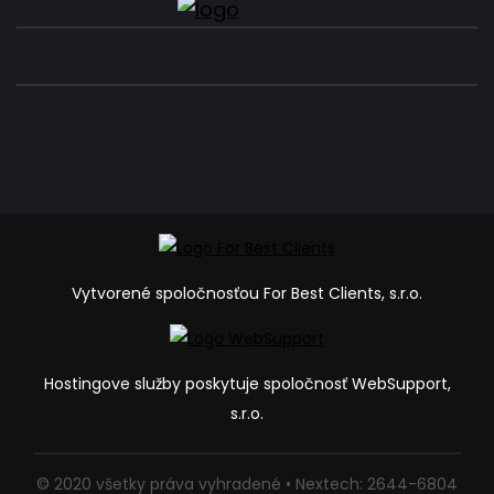
Vytvorené spoločnosťou For Best Clients, s.r.o.
Hostingove služby poskytuje spoločnosť WebSupport,
s.r.o.
© 2020 všetky práva vyhradené • Nextech: 2644-6804