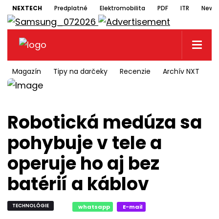
NEXTECH
Predplatné
Elektromobilita
PDF
ITR
Newsl
Magazín
Tipy na darčeky
Recenzie
Archív NXT
N
Robotická medúza sa
pohybuje v tele a
operuje ho aj bez
batérií a káblov
TECHNOLÓGIE
whatsapp
E-mail