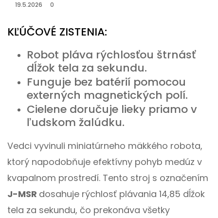
19.5.2026
0
KĽÚČOVÉ ZISTENIA:
Robot pláva rýchlosťou štrnásť
dĺžok tela za sekundu.
Funguje bez batérií pomocou
externých magnetických polí.
Cielene doručuje lieky priamo v
ľudskom žalúdku.
Vedci vyvinuli miniatúrneho mäkkého robota,
ktorý napodobňuje efektívny pohyb medúz v
kvapalnom prostredí. Tento stroj s označením
J-MSR
dosahuje rýchlosť plávania 14,85 dĺžok
tela za sekundu, čo prekonáva všetky