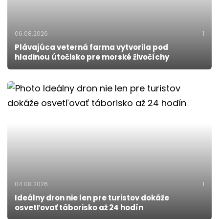
06.08.2026
1
Plávajúca veterná farma vytvorila pod
hladinou útočisko pre morské živočíchy
04.08.2026
1
Ideálny dron nie len pre turistov dokáže
osvetľovať táborisko až 24 hodín