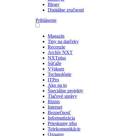
Blogy
Digitálne zručnosti
Prihlásenie
Magazín
Tipy na darčeky
Recenzie
Archív NXT
NXTplus
Súťaže
Výskum
Technológie
ITPro
Ako na to
Špeciálne projekty
Tlačové správy
Biznis
Internet
Bezpečnosť
Informatizácia
Prieskumy trhu
Telekomunikácie
Oznamy