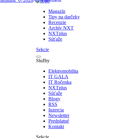
Magazín
Tipy na darčeky
Recenzie
Archív NXT
NXTplus
Súťaže
Sekcie
Služby
Elektromobilita
IT GALA
IT Ročenka
NXTplus
Súťaže
Blogy
RSS
Inzercia
Newsletter
Predplatné
Kontakt
Sekcie