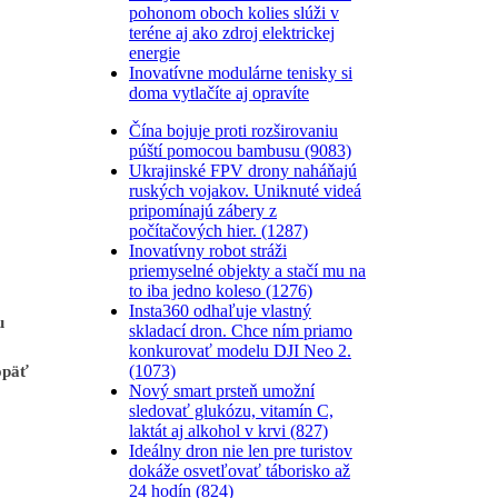
pohonom oboch kolies slúži v
teréne aj ako zdroj elektrickej
energie
Inovatívne modulárne tenisky si
doma vytlačíte aj opravíte
Čína bojuje proti rozširovaniu
púští pomocou bambusu (9083)
Ukrajinské FPV drony naháňajú
ruských vojakov. Uniknuté videá
pripomínajú zábery z
počítačových hier. (1287)
Inovatívny robot stráži
priemyselné objekty a stačí mu na
to iba jedno koleso (1276)
Insta360 odhaľuje vlastný
u
skladací dron. Chce ním priamo
konkurovať modelu DJI Neo 2.
(1073)
opäť
Nový smart prsteň umožní
sledovať glukózu, vitamín C,
laktát aj alkohol v krvi (827)
Ideálny dron nie len pre turistov
dokáže osvetľovať táborisko až
24 hodín (824)