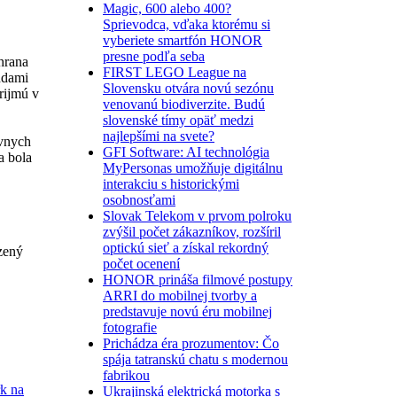
Magic, 600 alebo 400?
Sprievodca, vďaka ktorému si
vyberiete smartfón HONOR
presne podľa seba
hrana
FIRST LEGO League na
ndami
Slovensku otvára novú sezónu
rijmú v
venovanú biodiverzite. Budú
slovenské tímy opäť medzi
najlepšími na svete?
ívnych
GFI Software: AI technológia
a bola
MyPersonas umožňuje digitálnu
interakciu s historickými
osobnosťami
Slovak Telekom v prvom polroku
zvýšil počet zákazníkov, rozšíril
optickú sieť a získal rekordný
zený
počet ocenení
HONOR prináša filmové postupy
ARRI do mobilnej tvorby a
predstavuje novú éru mobilnej
fotografie
Prichádza éra prozumentov: Čo
spája tatranskú chatu s modernou
fabrikou
rk na
Ukrajinská elektrická motorka s