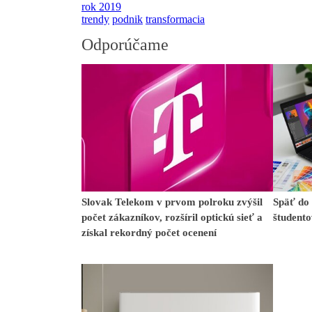
rok 2019
trendy
podnik
transformacia
Odporúčame
Slovak Telekom v prvom polroku zvýšil
Späť do
počet zákazníkov, rozšíril optickú sieť a
študento
získal rekordný počet ocenení