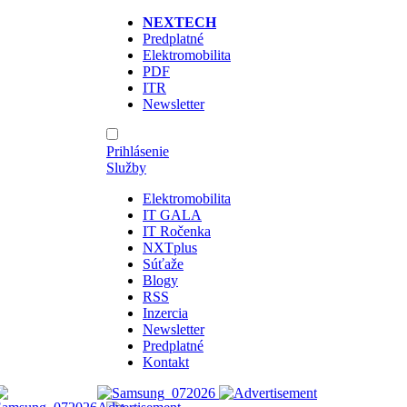
NEXTECH
Predplatné
Elektromobilita
PDF
ITR
Newsletter
Prihlásenie
Služby
Elektromobilita
IT GALA
IT Ročenka
NXTplus
Súťaže
Blogy
RSS
Inzercia
Newsletter
Predplatné
Kontakt