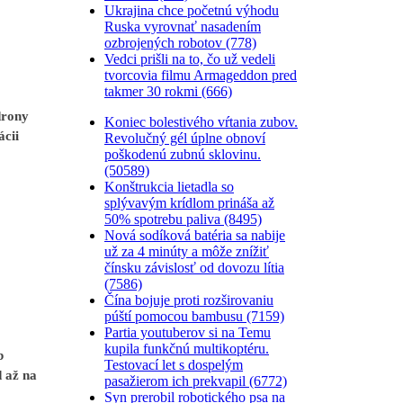
Ukrajina chce početnú výhodu
Ruska vyrovnať nasadením
ozbrojených robotov (778)
Vedci prišli na to, čo už vedeli
tvorcovia filmu Armageddon pred
takmer 30 rokmi (666)
drony
Koniec bolestivého vŕtania zubov.
ácii
Revolučný gél úplne obnoví
poškodenú zubnú sklovinu.
(50589)
Konštrukcia lietadla so
splývavým krídlom prináša až
50% spotrebu paliva (8495)
Nová sodíková batéria sa nabije
už za 4 minúty a môže znížiť
čínsku závislosť od dovozu lítia
(7586)
Čína bojuje proti rozširovaniu
púští pomocou bambusu (7159)
Partia youtuberov si na Temu
kupila funkčnú multikoptéru.
b
Testovací let s dospelým
 až na
pasažierom ich prekvapil (6772)
Syn prerobil robotického psa na