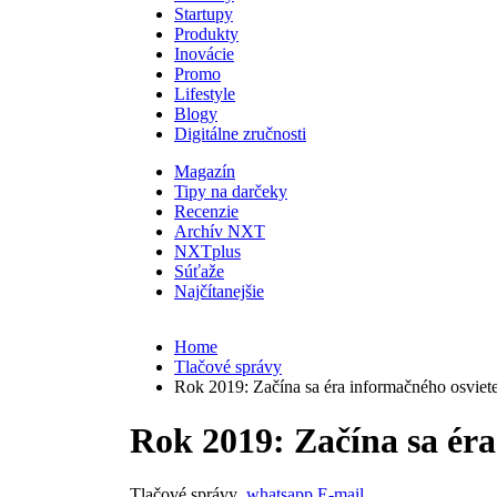
Startupy
Produkty
Inovácie
Promo
Lifestyle
Blogy
Digitálne zručnosti
Magazín
Tipy na darčeky
Recenzie
Archív NXT
NXTplus
Súťaže
Najčítanejšie
Home
Tlačové správy
Rok 2019: Začína sa éra informačného osviet
Rok 2019: Začína sa éra
Tlačové správy
whatsapp
E-mail