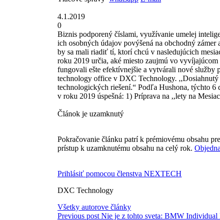
4.1.2019
0
Biznis podporený číslami, využívanie umelej intelig
ich osobných údajov povýšená na obchodný zámer a 
by sa mali riadiť tí, ktorí chcú v nasledujúcich mes
roku 2019 určia, aké miesto zaujmú vo vyvíjajúcom s
fungovali ešte efektívnejšie a vytvárali nové služby
technology office v DXC Technology. ,,Dosiahnutý z
technologických riešení.“ Podľa Hushona, týchto 6 d
v roku 2019 úspešná: 1) Príprava na ,,lety na Mesia
Článok je uzamknutý
Pokračovanie článku patrí k prémiovému obsahu pre
prístup k uzamknutému obsahu na celý rok.
Objedna
Prihlásiť pomocou členstva NEXTECH
DXC Technology
Všetky autorove články
Previous post
Nie je z tohto sveta: BMW Individua