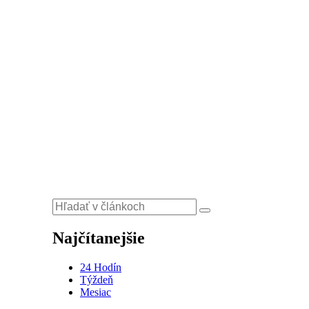
Najčítanejšie
24 Hodín
Týždeň
Mesiac