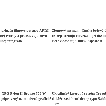
rináša filmové postupy ARRI
Zlomový moment: Čínske bojové 
nej tvorby a predstavuje novú
už nepotrebujú človeka a pri likvid
lnej fotografie
cieľov dosahujú 100% úspešnosť
j XPG Pylon II Bronze 750 W
Ukrajinský laserový systém Tryzu
 pripravený na moderné grafické
dokáže zasiahnuť drony typu Šahíd
5 km