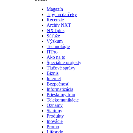
Magazín
Tipy na darčeky
Recenzie
Archív NXT
NXTplus
Súťaže
Výskum
Technológie
ITPro
Ako na to
Špeciálne projekty
Tlačové správy
Biznis
Internet
Bezpečnosť
Informatizácia
Prieskumy trhu
Telekomunikácie
Oznamy
Startupy
Produkty
Inovácie
Promo
Lifestyle