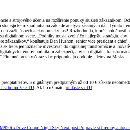
encie a strojového učenia na rozšírenie ponuky služieb zákazníkom. Oc
strategické rozhodnutia na základe analýzy získaných dát. Týmito tre
iacoch zažiť úspech a ekonomický rast! Rozhodnutia, ktoré spoločnosti p
a digitálnom svete. „Podniky musia zvoliť čo najlepšiu stratégiu, aby
 pre zákazníkov,“ konštatuje Dan Hushon, senior vice president a chief
isk treba jednoznačne investovať do digitálnej transformácie a inovat
igitálnych trendov podnikom zabezpečí, aby ich digitálna transformáci
c“ Firemné preteky čoraz viac pripomínajú obdobie ,,letov na Mesiac ...
 predplatiteľov. S digitálnym predplatným už od 10 € získate neobmed
ť si ho môžete TU
. Ak ho už máte
prihláste sa TU
l M850i xDrive Coupé Night Sky
Next post
Pripravte si firemný autopa