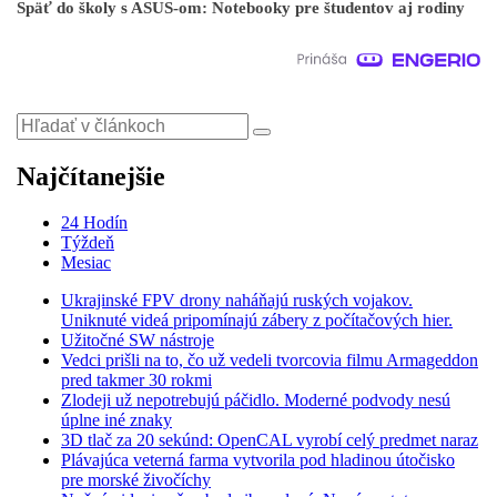
Späť do školy s ASUS-om: Notebooky pre študentov aj rodiny
Najčítanejšie
24 Hodín
Týždeň
Mesiac
Ukrajinské FPV drony naháňajú ruských vojakov.
Uniknuté videá pripomínajú zábery z počítačových hier.
Užitočné SW nástroje
Vedci prišli na to, čo už vedeli tvorcovia filmu Armageddon
pred takmer 30 rokmi
Zlodeji už nepotrebujú páčidlo. Moderné podvody nesú
úplne iné znaky
3D tlač za 20 sekúnd: OpenCAL vyrobí celý predmet naraz
Plávajúca veterná farma vytvorila pod hladinou útočisko
pre morské živočíchy