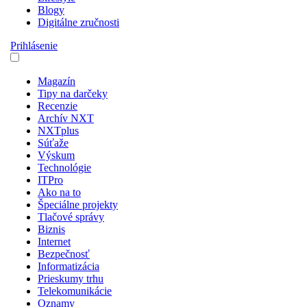
Blogy
Digitálne zručnosti
Prihlásenie
Magazín
Tipy na darčeky
Recenzie
Archív NXT
NXTplus
Súťaže
Výskum
Technológie
ITPro
Ako na to
Špeciálne projekty
Tlačové správy
Biznis
Internet
Bezpečnosť
Informatizácia
Prieskumy trhu
Telekomunikácie
Oznamy