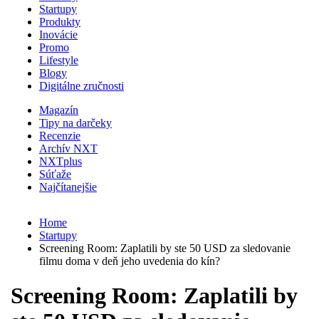
Startupy
Produkty
Inovácie
Promo
Lifestyle
Blogy
Digitálne zručnosti
Magazín
Tipy na darčeky
Recenzie
Archív NXT
NXTplus
Súťaže
Najčítanejšie
Home
Startupy
Screening Room: Zaplatili by ste 50 USD za sledovanie
filmu doma v deň jeho uvedenia do kín?
Screening Room: Zaplatili by