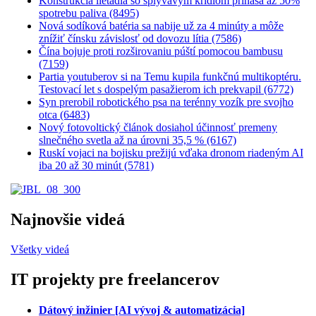
Konštrukcia lietadla so splývavým krídlom prináša až 50%
spotrebu paliva (8495)
Nová sodíková batéria sa nabije už za 4 minúty a môže
znížiť čínsku závislosť od dovozu lítia (7586)
Čína bojuje proti rozširovaniu púští pomocou bambusu
(7159)
Partia youtuberov si na Temu kupila funkčnú multikoptéru.
Testovací let s dospelým pasažierom ich prekvapil (6772)
Syn prerobil robotického psa na terénny vozík pre svojho
otca (6483)
Nový fotovoltický článok dosiahol účinnosť premeny
slnečného svetla až na úrovni 35,5 % (6167)
Ruskí vojaci na bojisku prežijú vďaka dronom riadeným AI
iba 20 až 30 minút (5781)
Najnovšie videá
Všetky videá
IT projekty pre freelancerov
Dátový inžinier [AI vývoj & automatizácia]