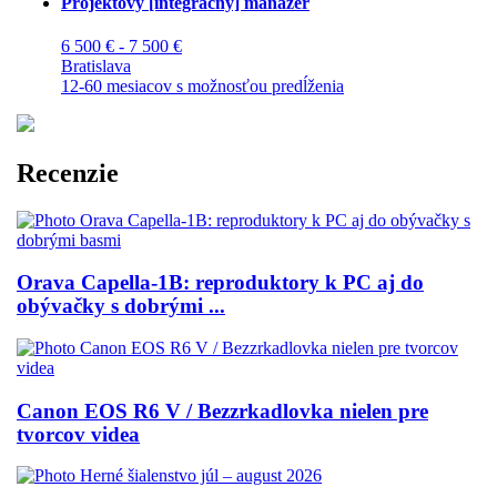
Projektový [integračný] manažér
6 500 € - 7 500 €
Bratislava
12-60 mesiacov s možnosťou predĺženia
Recenzie
Orava Capella-1B: reproduktory k PC aj do
obývačky s dobrými ...
Canon EOS R6 V / Bezzrkadlovka nielen pre
tvorcov videa