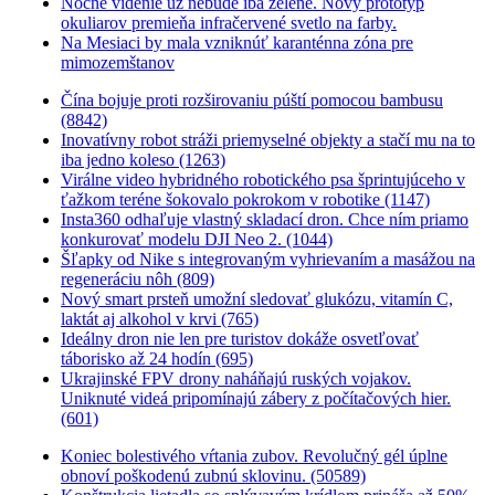
Nočné videnie už nebude iba zelené. Nový prototyp
okuliarov premieňa infračervené svetlo na farby.
Na Mesiaci by mala vzniknúť karanténna zóna pre
mimozemštanov
Čína bojuje proti rozširovaniu púští pomocou bambusu
(8842)
Inovatívny robot stráži priemyselné objekty a stačí mu na to
iba jedno koleso (1263)
Virálne video hybridného robotického psa šprintujúceho v
ťažkom teréne šokovalo pokrokom v robotike (1147)
Insta360 odhaľuje vlastný skladací dron. Chce ním priamo
konkurovať modelu DJI Neo 2. (1044)
Šľapky od Nike s integrovaným vyhrievaním a masážou na
regeneráciu nôh (809)
Nový smart prsteň umožní sledovať glukózu, vitamín C,
laktát aj alkohol v krvi (765)
Ideálny dron nie len pre turistov dokáže osvetľovať
táborisko až 24 hodín (695)
Ukrajinské FPV drony naháňajú ruských vojakov.
Uniknuté videá pripomínajú zábery z počítačových hier.
(601)
Koniec bolestivého vŕtania zubov. Revolučný gél úplne
obnoví poškodenú zubnú sklovinu. (50589)