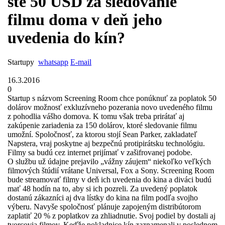
ste 50 USD za sledovanie
filmu doma v deň jeho
uvedenia do kín?
Startupy
whatsapp
E-mail
16.3.2016
0
Startup s názvom Screening Room chce ponúknuť za poplatok 50
dolárov možnosť exkluzívneho pozerania novo uvedeného filmu
z pohodlia vášho domova. K tomu však treba prirátať aj
zakúpenie zariadenia za 150 dolárov, ktoré sledovanie filmu
umožní. Spoločnosť, za ktorou stojí Sean Parker, zakladateľ
Napstera, vraj poskytne aj bezpečnú protipirátsku technológiu.
Filmy sa budú cez internet prijímať v zašifrovanej podobe.
O službu už údajne prejavilo „vážny záujem“ niekoľko veľkých
filmových štúdií vrátane Universal, Fox a Sony. Screening Room
bude streamovať filmy v deň ich uvedenia do kina a diváci budú
mať 48 hodín na to, aby si ich pozreli. Za uvedený poplatok
dostanú zákazníci aj dva lístky do kina na film podľa svojho
výberu. Navyše spoločnosť plánuje zapojeným distribútorom
zaplatiť 20 % z poplatkov za zhliadnutie. Svoj podiel by dostali aj
tvorcovia filmov. Keďže pokladnice kín zaznamenali v poslednom