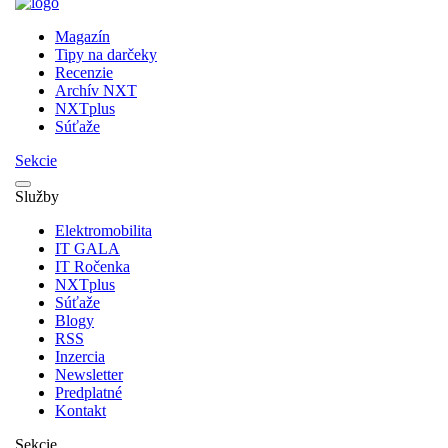
Magazín
Tipy na darčeky
Recenzie
Archív NXT
NXTplus
Súťaže
Sekcie
Služby
Elektromobilita
IT GALA
IT Ročenka
NXTplus
Súťaže
Blogy
RSS
Inzercia
Newsletter
Predplatné
Kontakt
Sekcie