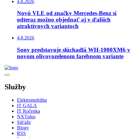
4.8.2026
Novú VLE od značky Mercedes-Benz si
odteraz možno objednať aj v ďalších
atraktívnych variantoch
4.8.2026
Sony predstavuje slúchadlá WH-1000XM6 v
novom olivovozelenom farebnom variante
Služby
Elektromobilita
IT GALA
IT Ročenka
NXTplus
Súťaže
Blogy
RSS