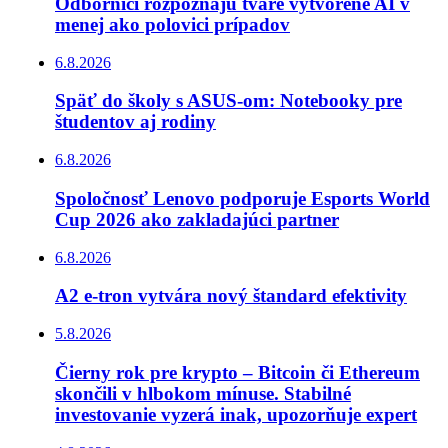
Odborníci rozpoznajú tváre vytvorené AI v
menej ako polovici prípadov
6.8.2026
Späť do školy s ASUS-om: Notebooky pre
študentov aj rodiny
6.8.2026
Spoločnosť Lenovo podporuje Esports World
Cup 2026 ako zakladajúci partner
6.8.2026
A2 e-tron vytvára nový štandard efektivity
5.8.2026
Čierny rok pre krypto – Bitcoin či Ethereum
skončili v hlbokom mínuse. Stabilné
investovanie vyzerá inak, upozorňuje expert