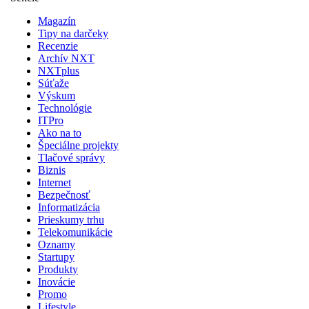
Magazín
Tipy na darčeky
Recenzie
Archív NXT
NXTplus
Súťaže
Výskum
Technológie
ITPro
Ako na to
Špeciálne projekty
Tlačové správy
Biznis
Internet
Bezpečnosť
Informatizácia
Prieskumy trhu
Telekomunikácie
Oznamy
Startupy
Produkty
Inovácie
Promo
Lifestyle