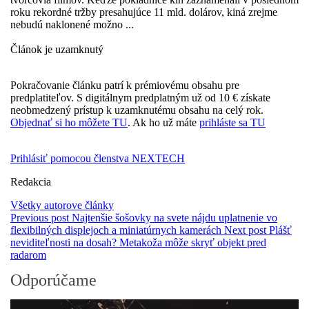
roku rekordné tržby presahujúce 11 mld. dolárov, kiná zrejme
nebudú naklonené možno ...
Článok je uzamknutý
Pokračovanie článku patrí k prémiovému obsahu pre
predplatiteľov. S digitálnym predplatným už od 10 € získate
neobmedzený prístup k uzamknutému obsahu na celý rok.
Objednať si ho môžete TU
. Ak ho už máte
prihláste sa TU
Prihlásiť pomocou členstva NEXTECH
Redakcia
Všetky autorove články
Previous post
Najtenšie šošovky na svete nájdu uplatnenie vo
flexibilných displejoch a miniatúrnych kamerách
Next post
Plášť
neviditeľnosti na dosah? Metakoža môže skryť objekt pred
radarom
Odporúčame