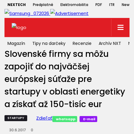
NEXTECH
Predplatné
Elektromobilita
PDF
ITR
Newsle
Magazín
Tipy na darčeky
Recenzie
Archív NXT
NX
Slovenské firmy sa môžu
zapojiť do najväčšej
európskej súťaže pre
startupy v oblasti energetiky
a získať až 150-tisíc eur
Zdieľať
STARTUPY
whatsapp
E-mail
30.6.2017
0