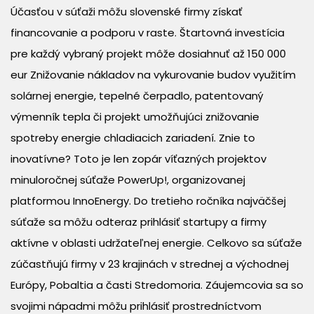
Účasťou v súťaži môžu slovenské firmy získať
financovanie a podporu v raste. Štartovná investícia
pre každý vybraný projekt môže dosiahnuť až 150 000
eur Znižovanie nákladov na vykurovanie budov využitím
solárnej energie, tepelné čerpadlo, patentovaný
výmenník tepla či projekt umožňujúci znižovanie
spotreby energie chladiacich zariadení. Znie to
inovatívne? Toto je len zopár víťazných projektov
minuloročnej súťaže PowerUp!, organizovanej
platformou InnoEnergy. Do tretieho ročníka najväčšej
súťaže sa môžu odteraz prihlásiť startupy a firmy
aktívne v oblasti udržateľnej energie. Celkovo sa súťaže
zúčastňujú firmy v 23 krajinách v strednej a východnej
Európy, Pobaltia a časti Stredomoria. Záujemcovia sa so
svojimi nápadmi môžu prihlásiť prostredníctvom