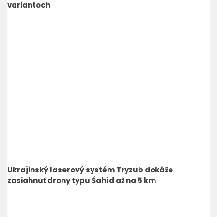
variantoch
Ukrajinský laserový systém Tryzub dokáže
zasiahnuť drony typu Šahíd až na 5 km